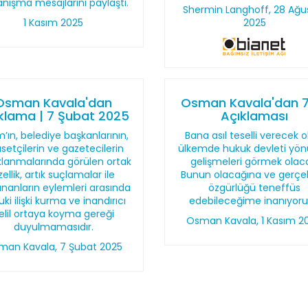
nışma mesajlarını paylaştı.
Shermin Langhoff, 28 Ağu
1 Kasım 2025
2025
Osman Kavala'dan
Osman Kavala'dan 7.
klama | 7 Şubat 2025
Açıklaması
m’ın, belediye başkanlarının,
Bana asıl teselli verecek o
asetçilerin ve gazetecilerin
ülkemde hukuk devleti yö
klanmalarında görülen ortak
gelişmeleri görmek olac
zellik, artık suçlamalar ile
Bunun olacağına ve gerçe
ananların eylemleri arasında
özgürlüğü teneffüs
ki ilişki kurma ve inandırıcı
edebileceğime inanıyor
elil ortaya koyma gereği
Osman Kavala, 1 Kasım 2
duyulmamasıdır.
man Kavala, 7 Şubat 2025