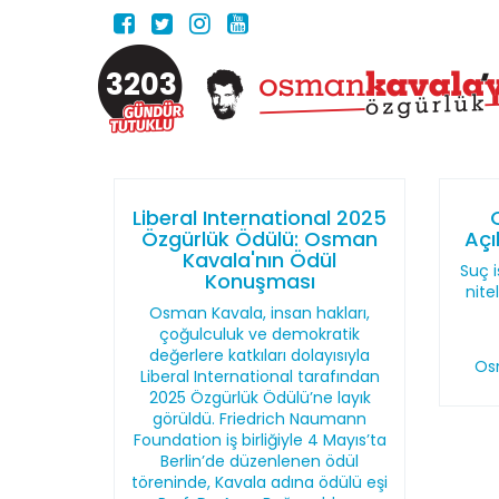
3203
Liberal International 2025
Özgürlük Ödülü: Osman
Açı
Kavala'nın Ödül
Suç i
Konuşması
nite
Osman Kavala, insan hakları,
çoğulculuk ve demokratik
değerlere katkıları dolayısıyla
Os
Liberal International tarafından
2025 Özgürlük Ödülü’ne layık
görüldü. Friedrich Naumann
Foundation iş birliğiyle 4 Mayıs’ta
Berlin’de düzenlenen ödül
töreninde, Kavala adına ödülü eşi