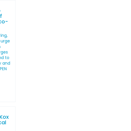
o
f
co-
ing,
 urge
h
arges
nd to
y and
 PEN
 Kox
cal