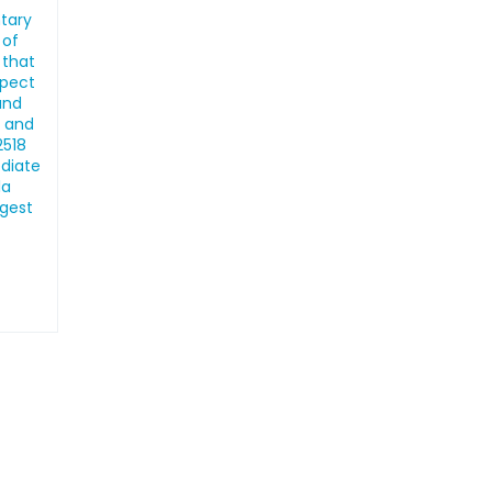
ntary
 of
 that
spect
and
, and
2518
ediate
la
ngest