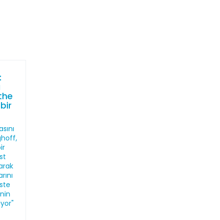
:
ı
the
bir
sını
hoff,
ir
st
larak
arını
iste
nin
ıyor"