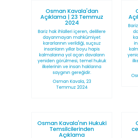
Osman Kavala'dan
Açıklama | 23 Temmuz
Açı
2024
Bariz
Bariz hak ihlalleri içeren, delillere
d
dayanmayan mahkûmiyet
ka
kararlarının verildiği, suçsuz
i
insanların yıllar boyu hapis
kalm
kalmalarına yol açan davaların
yeni
yeniden görülmesi, temel hukuk
il
ilkelerinin ve insan haklarına
saygının gereğidir.
Os
Osman Kavala, 23
Temmuz 2024
Osman Kavala'nın Hukuki
Temsilcilerinden
ce
Açıklama