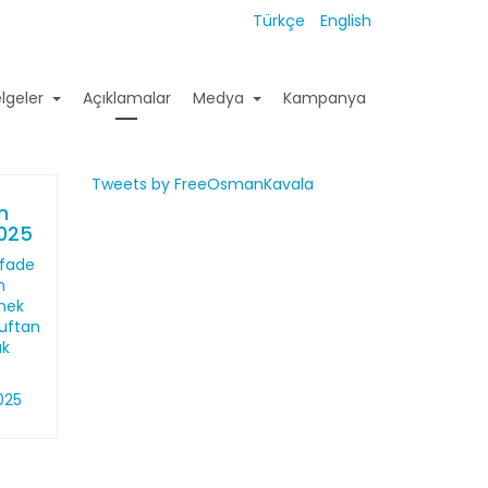
Türkçe
English
lgeler
Açıklamalar
Medya
Kampanya
Tweets by FreeOsmanKavala
n
2025
ifade
n
mek
ruftan
uk
025