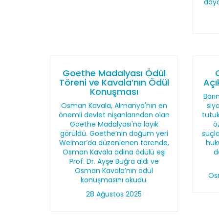
daya
Goethe Madalyası Ödül
Töreni ve Kavala’nın Ödül
Açı
Konuşması
Barı
Osman Kavala, Almanya'nın en
siy
önemli devlet nişanlarından olan
tutu
Goethe Madalyası'na layık
ö
görüldü. Goethe’nin doğum yeri
suçl
Weimar’da düzenlenen törende,
huku
Osman Kavala adına ödülü eşi
d
Prof. Dr. Ayşe Buğra aldı ve
Osman Kavala’nın ödül
Os
konuşmasını okudu.
28 Ağustos 2025