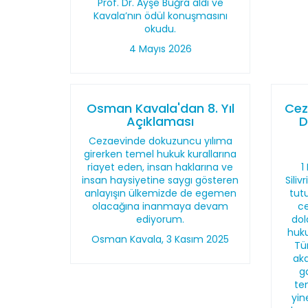
Prof. Dr. Ayşe Buğra aldı ve
Kavala’nın ödül konuşmasını
okudu.
4 Mayıs 2026
Osman Kavala'dan 8. Yıl
Cez
Açıklaması
D
Cezaevinde dokuzuncu yılıma
girerken temel hukuk kurallarına
riayet eden, insan haklarına ve
1
insan haysiyetine saygı gösteren
Sili
anlayışın ülkemizde de egemen
tut
olacağına inanmaya devam
ce
ediyorum.
dol
huk
Osman Kavala, 3 Kasım 2025
Tü
aka
g
tem
yin