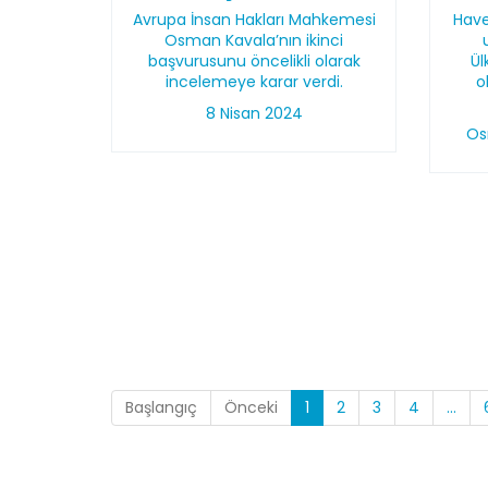
Avrupa İnsan Hakları Mahkemesi
Have
Osman Kavala’nın ikinci
başvurusunu öncelikli olarak
Ü
incelemeye karar verdi.
o
8 Nisan 2024
Os
Başlangıç
Önceki
1
2
3
4
...