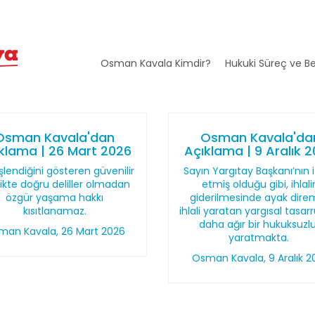
Osman Kavala Kimdir?
Hukuki Süreç ve Be
Osman Kavala'dan
Osman Kavala'da
klama | 26 Mart 2026
Açıklama | 9 Aralık 
şlendiğini gösteren güvenilir
Sayın Yargıtay Başkanı’nın 
likte doğru deliller olmadan
etmiş olduğu gibi, ihlali
özgür yaşama hakkı
giderilmesinde ayak dire
kısıtlanamaz.
ihlali yaratan yargısal tasar
daha ağır bir hukuksuzl
man Kavala, 26 Mart 2026
yaratmakta.
Osman Kavala, 9 Aralık 2