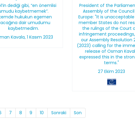
l’in dediği gibi, “en önemlisi
President of the Parliame
umudu kaybetmemek”.
Assembly of the Council
lkemde hukukun egemen
Europe: "It is unacceptable
lacağına dair umudumu
member States do not re
kaybetmedim.
the rulings of the Court 
infringement proceedings
man Kavala, 1 Kasım 2023
our Assembly Resolution 
(2023) calling for the imm
release of Osman Kava
expressed this in the stro
terms."
27 Ekim 2023
6
7
8
9
10
Sonraki
Son