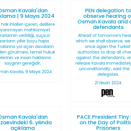
Osman Kavala'dan
PEN delegation t
klama | 9 Mayıs 2024
observe hearing o
Osman Kavala and 
 hak ihlalleri içeren, delillere
defendants
ayanmayan mahkûmiyet
rarlarının verildiği, suçsuz
Ahead of tomorrow’s hear
nsanların yıllar boyu hapis
which we shall observe, we
alarına yol açan davaların
once again the Turkis
den görülmesi, temel hukuk
authorities to drop all ch
kelerinin ve insan haklarına
against the defendants, a
saygının gereğidir.
release Kavala immediatel
unconditionally’, said the
man Kavala, 9 Mayıs 2024
delegates.
21 Nisan 2024
Osman Kavala'dan
PACE President Tiny
zaevindeki 6. yılında
on the Day of Politi
açıklama
Prisoners