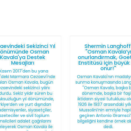
aevindeki Sekizinci Yıl
Shermin Langhoff
önümünde Osman
"Osman Kavala’y
Kavala'ya Destek
onurlandırmak, Goe
Mesajları
Enstitüsü için büyük 
onur!"
 Kasım 2017'den bu yana
vri'deki Marmara Cezaevi'nde
Osman Kavala'nın madalya
ulan Osman Kavala, bugün
sunma konuşmasında Lang
zaevindeki sekizinci yılını
"Osman Kavala, başka b
durdu. Sekiz yıldır süren bu
dönemde, başka bir faşi
uksuzluğun yıl dönümünde,
iktidarın siyasi tutuklusu o
rkiye’den ve yurt dışından
1926 ile 1937 arasındaki yıll
demisyenler, siyasetçiler,
Mussolini’nin emriyle hap
azeteciler ve sivil toplum
geçiren Antonio Gramsci’
silcileri adalet çağrılarını
bilgeliğini kendine örnek al
eleyerek Osman Kavala ile
dedi.