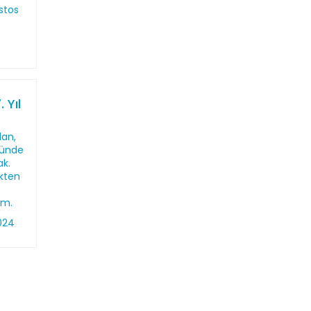
stos
 Yıl
lan,
nünde
ak.
kten
um.
024