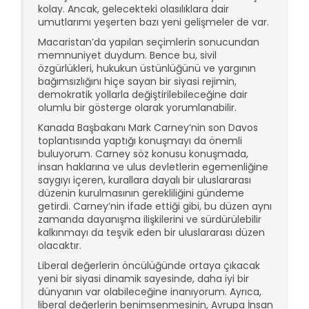
kolay. Ancak, gelecekteki olasılıklara dair
umutlarımı yeşerten bazı yeni gelişmeler de var.
Macaristan’da yapılan seçimlerin sonucundan
memnuniyet duydum. Bence bu, sivil
özgürlükleri, hukukun üstünlüğünü ve yargının
bağımsızlığını hiçe sayan bir siyasi rejimin,
demokratik yollarla değiştirilebileceğine dair
olumlu bir gösterge olarak yorumlanabilir.
Kanada Başbakanı Mark Carney’nin son Davos
toplantısında yaptığı konuşmayı da önemli
buluyorum. Carney söz konusu konuşmada,
insan haklarına ve ulus devletlerin egemenliğine
saygıyı içeren, kurallara dayalı bir uluslararası
düzenin kurulmasının gerekliliğini gündeme
getirdi. Carney’nin ifade ettiği gibi, bu düzen aynı
zamanda dayanışma ilişkilerini ve sürdürülebilir
kalkınmayı da teşvik eden bir uluslararası düzen
olacaktır.
Liberal değerlerin öncülüğünde ortaya çıkacak
yeni bir siyasi dinamik sayesinde, daha iyi bir
dünyanın var olabileceğine inanıyorum. Ayrıca,
liberal değerlerin benimsenmesinin, Avrupa İnsan