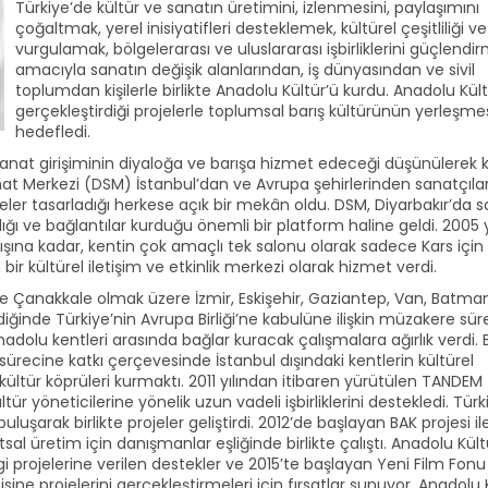
Türkiye’de kültür ve sanatın üretimini, izlenmesini, paylaşımını
çoğaltmak, yerel inisiyatifleri desteklemek, kültürel çeşitliliği ve
vurgulamak, bölgelerarası ve uluslararası işbirliklerini güçlendi
amacıyla sanatın değişik alanlarından, iş dünyasından ve sivil
toplumdan kişilerle birlikte Anadolu Kültür’ü kurdu. Anadolu Kül
gerçekleştirdiği projelerle toplumsal barış kültürünün yerleşmes
hedefledi.
 sanat girişiminin diyaloğa ve barışa hizmet edeceği düşünülerek 
Sanat Merkezi (DSM) İstanbul’dan ve Avrupa şehirlerinden sanatçıla
projeler tasarladığı herkese açık bir mekân oldu. DSM, Diyarbakır’da 
ğı ve bağlantılar kurduğu önemli bir platform haline geldi. 2005 y
ışına kadar, kentin çok amaçlı tek salonu olarak sadece Kars için 
ir kültürel iletişim ve etkinlik merkezi olarak hizmet verdi.
e Çanakkale olmak üzere İzmir, Eskişehir, Gaziantep, Van, Batma
ndiğinde Türkiye’nin Avrupa Birliği’ne kabulüne ilişkin müzakere sür
Anadolu kentleri arasında bağlar kuracak çalışmalara ağırlık verdi. 
sürecine katkı çerçevesinde İstanbul dışındaki kentlerin kültürel
ültür köprüleri kurmaktı. 2011 yılından itibaren yürütülen TANDEM
ür yöneticilerine yönelik uzun vadeli işbirliklerini destekledi. Tür
buluşarak birlikte projeler geliştirdi. 2012’de başlayan BAK projesi il
sal üretim için danışmanlar eşliğinde birlikte çalıştı. Anadolu Kült
i projelerine verilen destekler ve 2015’te başlayan Yeni Film Fonu
isine projelerini gerçekleştirmeleri için fırsatlar sunuyor. Anadolu 