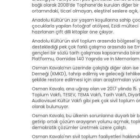
bağlı olarak 2008’de Tophane’de kurulan diğer bir m
ortamındaki, ticari olmayan, eleştirel seslere açık
Anadolu Kültür’ün zor yaşam koşullarına sahip çoc
çocuklarla yapılan fotoğraf atölyesi, Ezidi mülteci 
hazırlanan çift dilli kitaplar öne çıkıyor.
Anadolu Kültür’ün sivil toplum arasında bölgesel i
desteklediği pek çok farklı çalışma arasında ise 
gençleri bir sözlü tarih çalışması kapsamında bir
Platformu, Gomidas 140 Yaşında ve In Memoriam kon
Osman Kavala’nın üzerinde çalıştığı diğer alan ise
Derneği (KMKD), tahrip edilmiş ve geleceği tehlike
şekilde restore edilmesi için alan araştırmaları yür
Osman Kavala, ana uğraşı olan ve 2017 yılında 15. y
Toplum Vakfı, TESEV, TEMA Vakfı, Tarih Vakfı, Diya
Audiovisuel Kültür Vakfı gibi pek çok sivil toplu
olarak bulunuyor.
Osman Kavala, bu ülkenin sorunlarına duyarlı bir bi
getirip ortak çözüm arayışının yolunu açmak, toplu
demokratik çözümler üretmek üzere çalıştı.
Osman Kavala'nın sivil toplum faaliyetleri hakkında