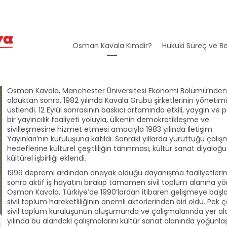
Osman Kavala Kimdir?
Hukuki Süreç ve Be
Osman Kavala, Manchester Üniversitesi Ekonomi Bölümü’nde
olduktan sonra, 1982 yılında Kavala Grubu şirketlerinin yönetimi
üstlendi. 12 Eylül sonrasının baskıcı ortamında etkili, yaygın ve 
bir yayıncılık faaliyeti yoluyla, ülkenin demokratikleşme ve
sivilleşmesine hizmet etmesi amacıyla 1983 yılında İletişim
Yayınları’nın kuruluşuna katıldı. Sonraki yıllarda yürüttüğü çalı
hedeflerine kültürel çeşitliliğin tanınması, kültür sanat diyaloğ
kültürel işbirliği eklendi.
1999 depremi ardından önayak olduğu dayanışma faaliyetleri
sonra aktif iş hayatını bırakıp tamamen sivil toplum alanına y
Osman Kavala, Türkiye’de 1990’lardan itibaren gelişmeye başl
sivil toplum hareketliliğinin önemli aktörlerinden biri oldu. Pek ço
sivil toplum kuruluşunun oluşumunda ve çalışmalarında yer ald
yılında bu alandaki çalışmalarını kültür sanat alanında yoğunlaş