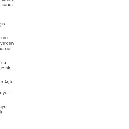
r sanat
çin
ü ve
iye’den
Sinema
ruma
un bir
ra Açık
 üyesi
raya
lı