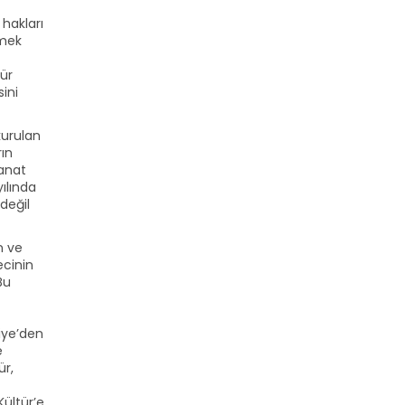
 hakları
rmek
tür
ini
kurulan
rın
sanat
ılında
değil
n ve
ecinin
Bu
kiye’den
e
ür,
Kültür’e