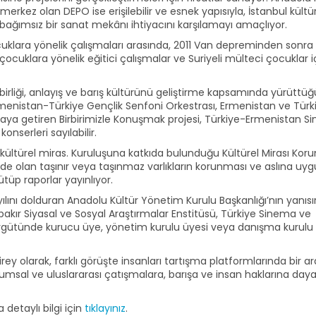
erkez olan DEPO ise erişilebilir ve esnek yapısıyla, İstanbul kültü
, bağımsız bir sanat mekânı ihtiyacını karşılamayı amaçlıyor.
uklara yönelik çalışmaları arasında, 2011 Van depreminden sonra
çocuklara yönelik eğitici çalışmalar ve Suriyeli mülteci çocuklar i
şbirliği, anlayış ve barış kültürünü geliştirme kapsamında yürüttüğ
Ermenistan-Türkiye Gençlik Senfoni Orkestrası, Ermenistan ve Türk
araya getiren Birbirimizle Konuşmak projesi, Türkiye-Ermenistan 
serleri sayılabilir.
 kültürel miras. Kuruluşuna katkıda bulunduğu Kültürel Mirası Ko
de olan taşınır veya taşınmaz varlıkların korunması ve aslına uyg
ütüp raporlar yayınlıyor.
ılını dolduran Anadolu Kültür Yönetim Kurulu Başkanlığı’nın yanısı
rbakır Siyasal ve Sosyal Araştırmalar Enstitüsü, Türkiye Sinema ve
m örgütünde kurucu üye, yönetim kurulu üyesi veya danışma kurulu
rey olarak, farklı görüşte insanları tartışma platformlarında bir a
msal ve uluslararası çatışmalara, barışa ve insan haklarına daya
 detaylı bilgi için
tıklayınız
.