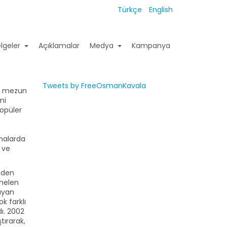
Türkçe
English
lgeler
Açıklamalar
Medya
Kampanya
Tweets by FreeOsmanKavala
n mezun
ni
popüler
şmalarda
u ve
nden
önelen
ayan
k farklı
ı. 2002
tırarak,