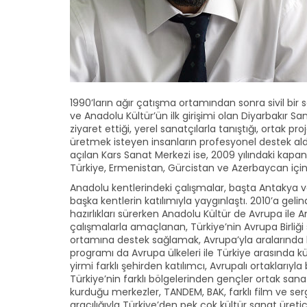
1990’ların ağır çatışma ortamından sonra sivil bir
ve Anadolu Kültür’ün ilk girişimi olan Diyarbakır 
ziyaret ettiği, yerel sanatçılarla tanıştığı, ortak 
üretmek isteyen insanların profesyonel destek aldı
açılan Kars Sanat Merkezi ise, 2009 yılındaki kapan
Türkiye, Ermenistan, Gürcistan ve Azerbaycan için b
Anadolu kentlerindeki çalışmalar, başta Antakya v
başka kentlerin katılımıyla yaygınlaştı. 2010’a geli
hazırlıkları sürerken Anadolu Kültür de Avrupa ile 
çalışmalarla amaçlanan, Türkiye’nin Avrupa Birliği 
ortamına destek sağlamak, Avrupa’yla aralarında k
programı da Avrupa ülkeleri ile Türkiye arasında kült
yirmi farklı şehirden katılımcı, Avrupalı ortaklarıyla 
Türkiye’nin farklı bölgelerinden gençler ortak sanat
kurduğu merkezler, TANDEM, BAK, farklı film ve serg
aracılığıyla Türkiye’den pek çok kültür sanat üretic