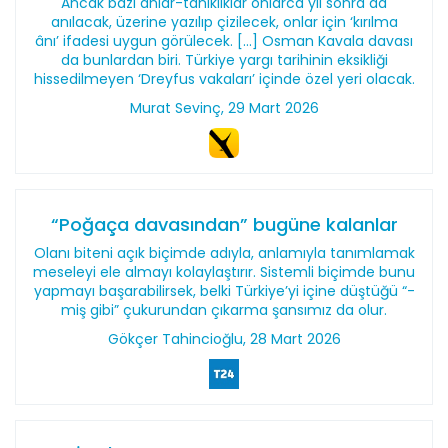
Ancak bazı anlar-tanıklıklar onlarca yıl sonra da
anılacak, üzerine yazılıp çizilecek, onlar için ‘kırılma
ânı’ ifadesi uygun görülecek. [...] Osman Kavala davası
da bunlardan biri. Türkiye yargı tarihinin eksikliği
hissedilmeyen ‘Dreyfus vakaları’ içinde özel yeri olacak.
Murat Sevinç, 29 Mart 2026
“Poğaça davasından” bugüne kalanlar
Olanı biteni açık biçimde adıyla, anlamıyla tanımlamak
meseleyi ele almayı kolaylaştırır. Sistemli biçimde bunu
yapmayı başarabilirsek, belki Türkiye’yi içine düştüğü “-
miş gibi” çukurundan çıkarma şansımız da olur.
Gökçer Tahincioğlu, 28 Mart 2026