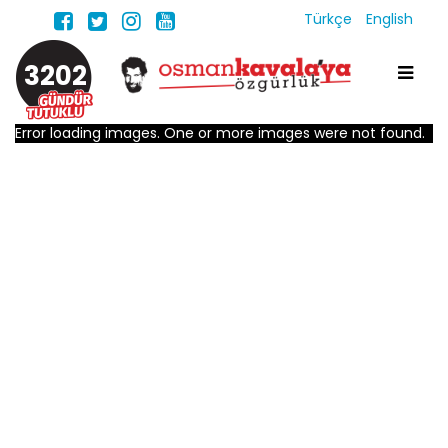
Türkçe
English
3202
Error loading images. One or more images were not found.