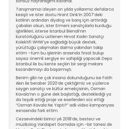
sonsuz hayranlığımı kazandı.
Tanışmamızı izleyen on yılda yollarımız defalarca
kesişti ve ister dostu Hrant Dink’in 2007’deki
katlinin ardından diyalog ve barış için arttırdığı
çabaları olsun, ister Ermeni sanatçılarla kurduğu
işbirlikleri, isterse İstanbul Bienali’nin
küratörlüğünü üstlenen Hırvat Kadın Sanatçı
Kolektifi WHW’ye sağladığı büyük destek,
yürüttüğü çalışmaları daima yakından takip
ettim –tüm bu işlerinin arasında fırsat bulup
sayısız önemli sergiye ev sahipliği yapacak Depo
İstanbul ile bu kente seçkin bir sergi mekanı
kazandırmayı da başarmıştı.
Benim gibi ne çok insana dokunduğunu ise Fatih
Akın ile beraber 2020’de çektiğimiz ve yüzlerce
saygın sanatçı ve kültür emekçisinin, Osman
Kavala’nın o güne dek başlattığı, desteklediği ya
da teşvik ettiği proje ve eserlerden söz ettiği
“Osman Kavala Ne Yaptı?” adlı video kampanyası
esnasında fark ettim.
Cezaevindeki birinci yılı 2018’de, besteci ve
müzikolog Vardapet Gomidas için –bir tanesi de