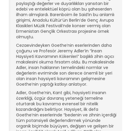
paylaştığı değerler ve duyarlılıkları yansıtan bir
edebi ve entelektüel köprü olan bu şaheserden
ilham almışlardı. Barenboim ile Said’in bu anlamlı
girişimi, Anadolu Kültür’ün Berlin’de Genç Avrupa
Klasikleri Müzik Festivali’nde konser vermiş olan
Ermenistan Gençlik Orkestrası projesine örnek
olmuştu.
Cezaevindeyken Goethe’nin eserlerinden daha
çoğunu ve Profesör Jeremy Adler’in “İnsan
Haysiyeti Kavramının Kökenleri” başlıklı zihin açıcı
makalesini okuma fırsatım oldu. Bu makalesinde
Adler, insan haklarının temelindeki normlar ve
değerlerin evriminde son derece önemli bir yeri
olan insan haysiyeti kavramının gelişmesine
Goethe’nin yaptığı katkıyı anlatıyor.
Adler, Goethe’nin, Kant gibi, haysiyeti insanın
özerkliği, özgür davranış yeteneği temeline
oturtarak bu kavrama evrensel bir nitelik
kazandırdığını belirtiyor. Haysiyet, ilk defa
Goethe’nin eserlerinde “bedenin ve zihnin içerdiği
tüm potansiyeli değerlendirmek yönünde
organik biçimde büyüyen, değişen ve gelişen bir