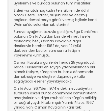
üyelerimiz ve burada bulunan tüm misafirler:
Sizleri -unutulmuş kadın temsilcileri de dâhil
olmak üzere- şairler, düşünürler ve geçmiş
çağların demokrasiye gönül vermiş kişilerin kenti
Weimar’da selamlamak isterim!
Buraya ayağımın tozuyla geldiğim, Ege Denizi’nde
bulunan On İki Ada’dan birinde Ahmet İnsel’e
rastladım; İnsel, Osman Kavala ve diğer
dostlarıyla beraber 1982’de, yani 12 Eylül
darbesinden kısa bir süre sonra İletişim
Yayınevi’ni kurmuştu.
Osman Kavala o günlerde henüz 25 yaşındaydı.
İleride Türkiye’nin en saygın yayınevlerinden biri
olacak İletişim, süregelen bu baskı döneminde
demokrasiye ve eleştirel düşünceye katkı
sağlayacak eserler yayınlayacaktı.
On İki Ada, 1967’den 1974’e dek mevcudiyetini
sürdüren askeri cunta döneminde komünistlerin,
anarşistlerin ve diğer muhaliflerin sürgün edildiği
bir coğrafyaydı. Nitekim şair Yannis Ritsos, 1967
yılında, yani Osman Kavala’nın Paris’teki