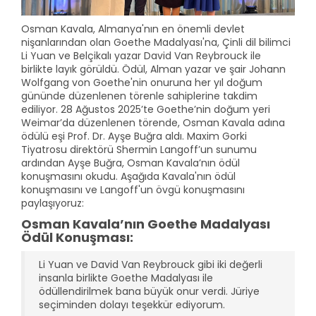
Osman Kavala, Almanya'nın en önemli devlet
nişanlarından olan Goethe Madalyası'na, Çinli dil bilimci
Li Yuan ve Belçikalı yazar David Van Reybrouck ile
birlikte layık görüldü. Ödül, Alman yazar ve şair Johann
Wolfgang von Goethe'nin onuruna her yıl doğum
gününde düzenlenen törenle sahiplerine takdim
ediliyor. 28 Ağustos 2025’te Goethe’nin doğum yeri
Weimar’da düzenlenen törende, Osman Kavala adına
ödülü eşi Prof. Dr. Ayşe Buğra aldı. Maxim Gorki
Tiyatrosu direktörü Shermin Langoff’un sunumu
ardından Ayşe Buğra, Osman Kavala’nın ödül
konuşmasını okudu. Aşağıda Kavala'nın ödül
konuşmasını ve Langoff'un övgü konuşmasını
paylaşıyoruz:
Osman Kavala’nın Goethe Madalyası
Ödül Konuşması:
Li Yuan ve David Van Reybrouck gibi iki değerli
insanla birlikte Goethe Madalyası ile
ödüllendirilmek bana büyük onur verdi. Jüriye
seçiminden dolayı teşekkür ediyorum.