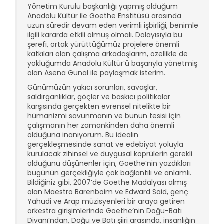
Yönetim Kurulu başkanlığı yapmış olduğum
Anadolu Kültür ile Goethe Enstitüsü arasında
uzun süredir devam eden verimli işbirliği, benimle
ilgili kararda etkili olmuş olmalı. Dolayısıyla bu
şerefi, ortak yürüttüğümüz projelere önemli
katkıları olan çalışma arkadaşlarım, özellikle de
yokluğumda Anadolu Kültür’ü başarıyla yönetmiş
olan Asena Günal ile paylaşmak isterim.
Günümüzün yakıcı sorunları, savaşlar,
saldırganlıklar, göçler ve baskıcı politikalar
karşısında gerçekten evrensel nitelikte bir
hümanizmi savunmanın ve bunun tesisi için
çalışmanın her zamankinden daha önemli
olduğuna inanıyorum. Bu idealin
gerçekleşmesinde sanat ve edebiyat yoluyla
kurulacak zihinsel ve duygusal köprülerin gerekli
olduğunu düşünenler için, Goethe’nin yazdıkları
bugünün gerçekliğiyle çok bağlantılı ve anlamlı.
Bildiğiniz gibi, 2007’de Goethe Madalyası almış
olan Maestro Barenboim ve Edward Said, genç
Yahudi ve Arap müzisyenleri bir araya getiren
orkestra girişimlerinde Goethe’nin Doğu-Batı
Divanı’ndan, Doğu ve Batı şiiri arasında, insanlığın