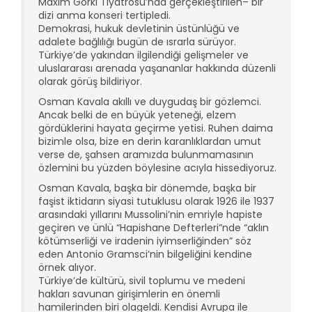
Maxim Gorki Tiyatrosu’nda gerçekleştirilen– bir
dizi anma konseri tertipledi.
Demokrasi, hukuk devletinin üstünlüğü ve
adalete bağlılığı bugün de ısrarla sürüyor.
Türkiye’de yakından ilgilendiği gelişmeler ve
uluslararası arenada yaşananlar hakkında düzenli
olarak görüş bildiriyor.
Osman Kavala akıllı ve duygudaş bir gözlemci.
Ancak belki de en büyük yeteneği, elzem
gördüklerini hayata geçirme yetisi. Ruhen daima
bizimle olsa, bize en derin karanlıklardan umut
verse de, şahsen aramızda bulunmamasının
özlemini bu yüzden böylesine acıyla hissediyoruz.
Osman Kavala, başka bir dönemde, başka bir
faşist iktidarın siyasi tutuklusu olarak 1926 ile 1937
arasındaki yıllarını Mussolini’nin emriyle hapiste
geçiren ve ünlü “Hapishane Defterleri”nde “aklın
kötümserliği ve iradenin iyimserliğinden” söz
eden Antonio Gramsci’nin bilgeliğini kendine
örnek alıyor.
Türkiye’de kültürü, sivil toplumu ve medeni
hakları savunan girişimlerin en önemli
hamilerinden biri olageldi. Kendisi Avrupa ile