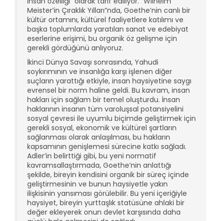
insan özelliği” olarak tarif ediliyor. “Wilhelm
Meister’in Çıraklık Yılları”nda, Goethe’nin canlı bir
kültür ortamını, kültürel faaliyetlere katılımı ve
başka toplumlarda yaratılan sanat ve edebiyat
eserlerine erişimi, bu organik öz gelişme için
gerekli gördüğünü anlıyoruz.
İkinci Dünya Savaşı sonrasında, Yahudi
soykırımının ve insanlığa karşı işlenen diğer
suçların yarattığı etkiyle, insan haysiyetine saygı
evrensel bir norm haline geldi. Bu kavram, insan
hakları için sağlam bir temel oluşturdu. İnsan
haklarının insanın tüm varoluşsal potansiyelini
sosyal çevresi ile uyumlu biçimde geliştirmek için
gerekli sosyal, ekonomik ve kültürel şartların
sağlanması olarak anlaşılması, bu hakların
kapsamının genişlemesi sürecine katkı sağladı.
Adler’in belirttiği gibi, bu yeni normatif
kavramsallaştırmada, Goethe’nin anlattığı
şekilde, bireyin kendisini organik bir süreç içinde
geliştirmesinin ve bunun haysiyetle yakın
ilişkisinin yansıması görülebilir. Bu yeni içeriğiyle
haysiyet, bireyin yurttaşlık statüsüne ahlaki bir
değer ekleyerek onun devlet karşısında daha