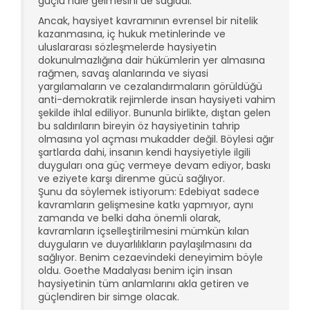
güçlü hale gelmesini de sağladı.
Ancak, haysiyet kavramının evrensel bir nitelik
kazanmasına, iç hukuk metinlerinde ve
uluslararası sözleşmelerde haysiyetin
dokunulmazlığına dair hükümlerin yer almasına
rağmen, savaş alanlarında ve siyasi
yargılamaların ve cezalandırmaların görüldüğü
anti-demokratik rejimlerde insan haysiyeti vahim
şekilde ihlal ediliyor. Bununla birlikte, dıştan gelen
bu saldırıların bireyin öz haysiyetinin tahrip
olmasına yol açması mukadder değil. Böylesi ağır
şartlarda dahi, insanın kendi haysiyetiyle ilgili
duyguları ona güç vermeye devam ediyor, baskı
ve eziyete karşı direnme gücü sağlıyor.
Şunu da söylemek istiyorum: Edebiyat sadece
kavramların gelişmesine katkı yapmıyor, aynı
zamanda ve belki daha önemli olarak,
kavramların içselleştirilmesini mümkün kılan
duyguların ve duyarlılıkların paylaşılmasını da
sağlıyor. Benim cezaevindeki deneyimim böyle
oldu. Goethe Madalyası benim için insan
haysiyetinin tüm anlamlarını akla getiren ve
güçlendiren bir simge olacak.