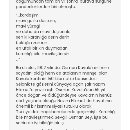
doğumundan tam on yıl sonra, buraya sürgüne
gönderilenlerden biri olmuştu.
“…kardeşim
mavi gözlü dostum,
mavi yüreği
ve daha da mavi düşlerinle
sen ki karanlığa derin derin
baktığın zaman
en ufak bir kin duymadan
karanlığı bile mavileştirirsin
…”
Bu dizeler, 1902 yılında, Osman Kavala’nın hem
soyadını aldığı hem de atalarının menşei olan
Kavala kentinin 150 kilometre batısındaki
Selanik’te gözlerini dünyaya açan şair Nazım
Hikmet’e yazılmıştı. Osman Kavala’dan 55 yıl
önce doğan ve öldüğündeyse Kavala’nın henüz
dört yaşında olduğu Nazım Hikmet de hayatının
önemli bir kısmını siyasi tutuklu olarak
Türkiye’deki hapishanelerinde geçirmişti. Karanlığı
bile mavileştirmek, Sevgili Osman Bey, işte bu
senin de iyi bildiğin bir iş.