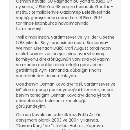
Osman Kavala, 60 yaşından bu yana tutuklu. Bir
ay sonra, 2 Ekim’de 68 yaşına basacak. Goethe-
Institut temsilcileriyle Gaziantep Belediyesi’nde
yaptığı görüşmeden dönerken 18 Ekim 2017
tarihinde İstanbul’da havalimanında
tutuklanmıştı.
“Asil olmalı insan, yardımsever ve iyi!” der Goethe
1783 yılında. Bir yıl öncesinde dostu Saksonya-
Weimar-Eisenach Dükü Carl August tarafından
asalet unvanı verilen şair, yine aynı yıl savaş
komisyonu direktörlüğünün yanı sıra yol yapımı
ve maden ocakları direktörlüğü görevlerine
getirilmişti. Aynı zamanda, dükalığın finans
yönetiminden de sorumluydu.
Goethe’nin Osman Kavala’yı “asil, yardımsever ve
iyi” olarak görüp görmeyeceğini bilemem; ancak
benim tanıdığım Osman Kavala’yı daha iyi tarif
edecek sözler bulmanın zor olduğu
görüşündeyim.
Osman Kavala’nın adını ilk kez, Fatih Akın’ın
danışmanı olarak 2003 ve 2004 yıllarında,
“Duvara Karşı” ve “İstanbul Hatırası: Köprüyü