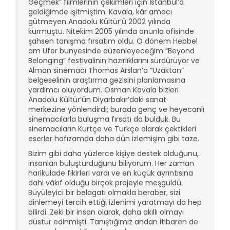
Geçmek” filmlerinin çekimleri için İstanbul’a
geldiğimde işitmiştim. Kavala, kâr amacı
gütmeyen Anadolu Kültür’ü 2002 yılında
kurmuştu. Nitekim 2005 yılında onunla ofisinde
şahsen tanışma fırsatım oldu. O dönem Hebbel
am Ufer bünyesinde düzenleyeceğim “Beyond
Belonging” festivalinin hazırlıklarını sürdürüyor ve
Alman sinemacı Thomas Arslan’a “Uzaktan”
belgeselinin araştırma gezisini planlamasına
yardımcı oluyordum. Osman Kavala bizleri
Anadolu Kültür’ün Diyarbakır’daki sanat
merkezine yönlendirdi; burada genç ve heyecanlı
sinemacılarla buluşma fırsatı da bulduk. Bu
sinemacıların Kürtçe ve Türkçe olarak çektikleri
eserler hafızamda daha dün izlemişim gibi taze.
Bizim gibi daha yüzlerce kişiye destek olduğunu,
insanları buluşturduğunu biliyorum. Her zaman
harikulade fikirleri vardı ve en küçük ayrıntısına
dahi vâkıf olduğu birçok projeyle meşguldü.
Büyüleyici bir belagati olmakla beraber, sizi
dinlemeyi tercih ettiği izlenimi yaratmayı da hep
bilirdi. Zeki bir insan olarak, daha akıllı olmayı
düstur edinmişti. Tanıştığımız andan itibaren de