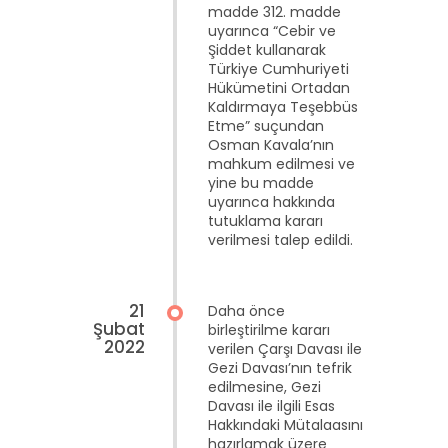
madde 312. madde
uyarınca “Cebir ve
Şiddet kullanarak
Türkiye Cumhuriyeti
Hükümetini Ortadan
Kaldırmaya Teşebbüs
Etme” suçundan
Osman Kavala’nın
mahkum edilmesi ve
yine bu madde
uyarınca hakkında
tutuklama kararı
verilmesi talep edildi.
21
Daha önce
Şubat
birleştirilme kararı
2022
verilen Çarşı Davası ile
Gezi Davası’nın tefrik
edilmesine, Gezi
Davası ile ilgili Esas
Hakkındaki Mütalaasını
hazırlamak üzere