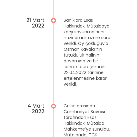
21 Mart
Sanıklara Esas
2022
Hakkındaki Mütalaaya
karşı savunmalarını
hazırlamak üzere süre
verildi. Oy çokluğuyla
Osman Kavala’nın
tutukluluk halinin
devamına ve bir
sonraki duruşmanın
22.04.2022 tarihine
ertelenmesine karar
verildi.
4 Mart
Celse arasında
2022
Cumhuriyet Savcısı
tarafından Esas
Hakkındaki Mütalaa
Mahkeme’ye sunuldu.
Mütalaada; TCK