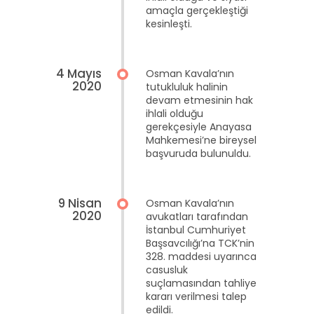
amaçla gerçekleştiği
kesinleşti.
4 Mayıs
Osman Kavala’nın
2020
tutukluluk halinin
devam etmesinin hak
ihlali olduğu
gerekçesiyle Anayasa
Mahkemesi’ne bireysel
başvuruda bulunuldu.
9 Nisan
Osman Kavala’nın
2020
avukatları tarafından
İstanbul Cumhuriyet
Başsavcılığı’na TCK’nin
328. maddesi uyarınca
casusluk
suçlamasından tahliye
kararı verilmesi talep
edildi.