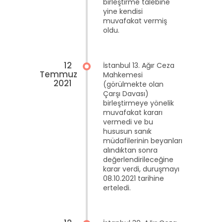
birleştirme talebine
yine kendisi
muvafakat vermiş
oldu.
12
İstanbul 13. Ağır Ceza
Temmuz
Mahkemesi
2021
(görülmekte olan
Çarşı Davası)
birleştirmeye yönelik
muvafakat kararı
vermedi ve bu
hususun sanık
müdafilerinin beyanları
alındıktan sonra
değerlendirileceğine
karar verdi, duruşmayı
08.10.2021 tarihine
erteledi.