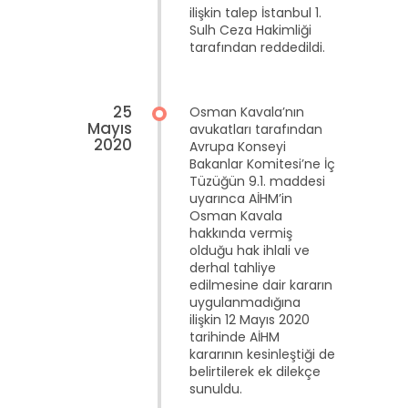
ilişkin talep İstanbul 1.
Sulh Ceza Hakimliği
tarafından reddedildi.
25
Osman Kavala’nın
Mayıs
avukatları tarafından
2020
Avrupa Konseyi
Bakanlar Komitesi’ne İç
Tüzüğün 9.1. maddesi
uyarınca AİHM’in
Osman Kavala
hakkında vermiş
olduğu hak ihlali ve
derhal tahliye
edilmesine dair kararın
uygulanmadığına
ilişkin 12 Mayıs 2020
tarihinde AİHM
kararının kesinleştiği de
belirtilerek ek dilekçe
sunuldu.