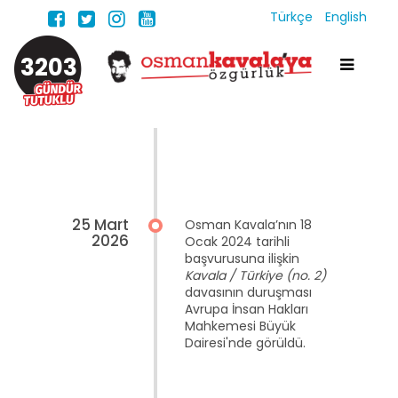
Türkçe
English
3203
25 Mart
Osman Kavala’nın 18
2026
Ocak 2024 tarihli
başvurusuna ilişkin
Kavala / Türkiye (no. 2)
davasının duruşması
Avrupa İnsan Hakları
Mahkemesi Büyük
Dairesi'nde görüldü.