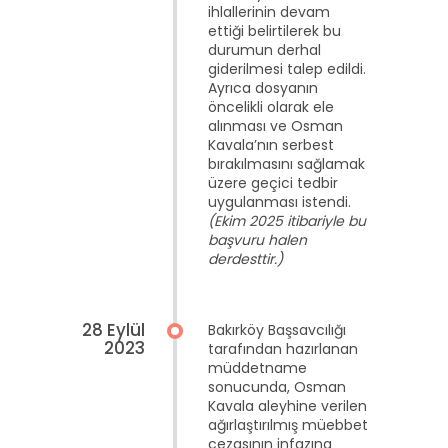
ihlallerinin devam
ettiği belirtilerek bu
durumun derhal
giderilmesi talep edildi.
Ayrıca dosyanın
öncelikli olarak ele
alınması ve Osman
Kavala’nın serbest
bırakılmasını sağlamak
üzere geçici tedbir
uygulanması istendi.
(Ekim 2025 itibariyle bu
başvuru halen
derdesttir.)
28 Eylül
Bakırköy Başsavcılığı
2023
tarafından hazırlanan
müddetname
sonucunda, Osman
Kavala aleyhine verilen
ağırlaştırılmış müebbet
cezasının infazına