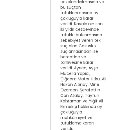
cezalandırılmasına ve
bu suçtan
tutuklanmasına oy
çokluğuyla karar
verildi. Kavala’nın son
iki yıldır cezaevinde
tutuklu bulunmasına
sebebiyet veren tek
suç olan Casusluk
suçlamasından ise
beraatine ve
tahliyesine karar
verildi. Ayrıca, Ayşe
Mücella Yapıcı,
Çiğdem Mater Utku, Ali
Hakan Altınay, Mine
Özerden, Şerafettin
Can Atalay, Tayfun
Kahraman ve Yiğit Ali
Ekmekçi hakkında oy
çokluğuyla
mahkûmiyet ve
tutuklama kararı
verildi.