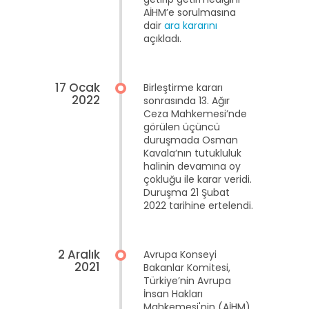
AİHM’e sorulmasına
dair
ara kararını
açıkladı.
17 Ocak
Birleştirme kararı
2022
sonrasında 13. Ağır
Ceza Mahkemesi’nde
görülen üçüncü
duruşmada Osman
Kavala’nın tutukluluk
halinin devamına oy
çokluğu ile karar veridi.
Duruşma 21 Şubat
2022 tarihine ertelendi.
2 Aralık
Avrupa Konseyi
2021
Bakanlar Komitesi,
Türkiye’nin Avrupa
İnsan Hakları
Mahkemesi'nin (AİHM)