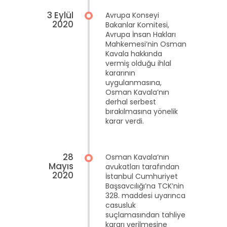
3 Eylül
Avrupa Konseyi
2020
Bakanlar Komitesi,
Avrupa İnsan Hakları
Mahkemesi’nin Osman
Kavala hakkında
vermiş olduğu ihlal
kararının
uygulanmasına,
Osman Kavala’nın
derhal serbest
bırakılmasına yönelik
karar verdi.
28
Osman Kavala’nın
Mayıs
avukatları tarafından
2020
İstanbul Cumhuriyet
Başsavcılığı’na TCK’nin
328. maddesi uyarınca
casusluk
suçlamasından tahliye
kararı verilmesine