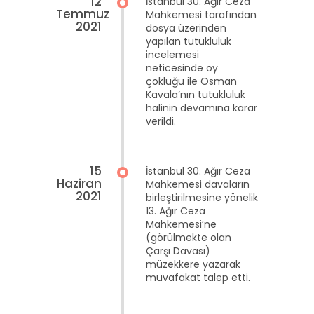
12
İstanbul 30. Ağır Ceza
Temmuz
Mahkemesi tarafından
2021
dosya üzerinden
yapılan tutukluluk
incelemesi
neticesinde oy
çokluğu ile Osman
Kavala’nın tutukluluk
halinin devamına karar
verildi.
15
İstanbul 30. Ağır Ceza
Haziran
Mahkemesi davaların
2021
birleştirilmesine yönelik
13. Ağır Ceza
Mahkemesi’ne
(görülmekte olan
Çarşı Davası)
müzekkere yazarak
muvafakat talep etti.