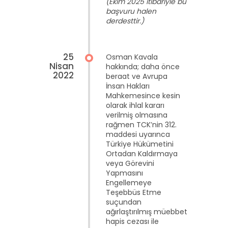
(Ekim 2025 itibariyle bu
başvuru halen
derdesttir.)
25
Osman Kavala
Nisan
hakkında; daha önce
2022
beraat ve Avrupa
İnsan Hakları
Mahkemesince kesin
olarak ihlal kararı
verilmiş olmasına
rağmen TCK’nin 312.
maddesi uyarınca
Türkiye Hükümetini
Ortadan Kaldırmaya
veya Görevini
Yapmasını
Engellemeye
Teşebbüs Etme
suçundan
ağırlaştırılmış müebbet
hapis cezası ile