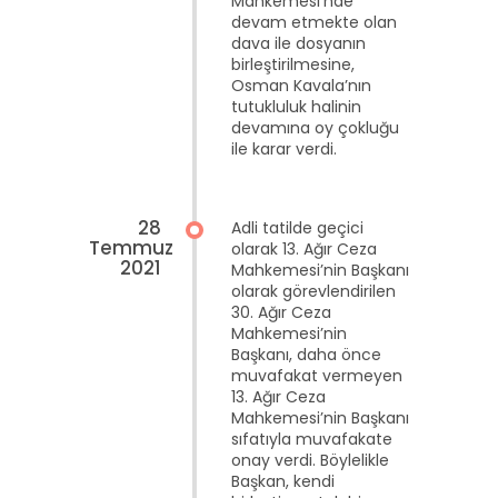
Mahkemesi’nde
devam etmekte olan
dava ile dosyanın
birleştirilmesine,
Osman Kavala’nın
tutukluluk halinin
devamına oy çokluğu
ile karar verdi.
28
Adli tatilde geçici
Temmuz
olarak 13. Ağır Ceza
2021
Mahkemesi’nin Başkanı
olarak görevlendirilen
30. Ağır Ceza
Mahkemesi’nin
Başkanı, daha önce
muvafakat vermeyen
13. Ağır Ceza
Mahkemesi’nin Başkanı
sıfatıyla muvafakate
onay verdi. Böylelikle
Başkan, kendi