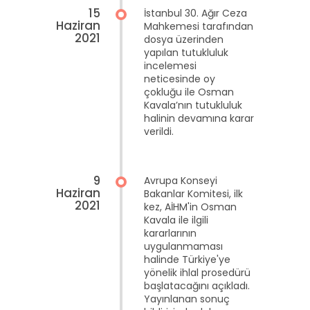
15
İstanbul 30. Ağır Ceza
Haziran
Mahkemesi tarafından
2021
dosya üzerinden
yapılan tutukluluk
incelemesi
neticesinde oy
çokluğu ile Osman
Kavala’nın tutukluluk
halinin devamına karar
verildi.
9
Avrupa Konseyi
Haziran
Bakanlar Komitesi, ilk
2021
kez, AİHM'in Osman
Kavala ile ilgili
kararlarının
uygulanmaması
halinde Türkiye'ye
yönelik ihlal prosedürü
başlatacağını açıkladı.
Yayınlanan sonuç