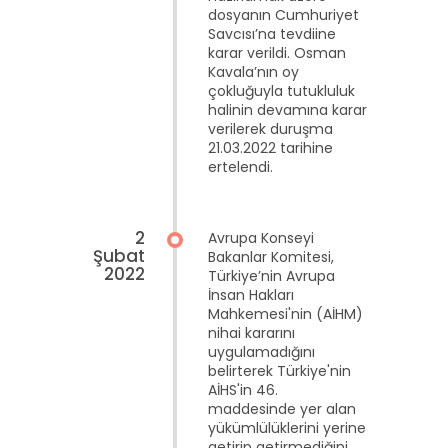
dosyanın Cumhuriyet
Savcısı’na tevdiine
karar verildi. Osman
Kavala’nın oy
çokluğuyla tutukluluk
halinin devamına karar
verilerek duruşma
21.03.2022 tarihine
ertelendi.
2
Avrupa Konseyi
Şubat
Bakanlar Komitesi,
2022
Türkiye’nin Avrupa
İnsan Hakları
Mahkemesi'nin (AİHM)
nihai kararını
uygulamadığını
belirterek Türkiye'nin
AİHS'in 46.
maddesinde yer alan
yükümlülüklerini yerine
getirip getirmediğini