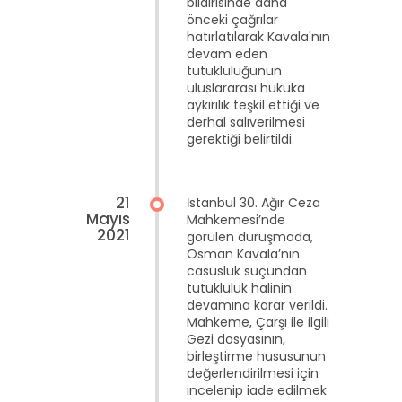
bildirisinde daha
önceki çağrılar
hatırlatılarak Kavala'nın
devam eden
tutukluluğunun
uluslararası hukuka
aykırılık teşkil ettiği ve
derhal salıverilmesi
gerektiği belirtildi.
21
İstanbul 30. Ağır Ceza
Mayıs
Mahkemesi’nde
2021
görülen duruşmada,
Osman Kavala’nın
casusluk suçundan
tutukluluk halinin
devamına karar verildi.
Mahkeme, Çarşı ile ilgili
Gezi dosyasının,
birleştirme hususunun
değerlendirilmesi için
incelenip iade edilmek