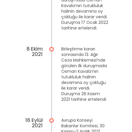
duruşmada Osman
Kavala’nın tutukluluk
halinin devamına oy
çokluğu ile karar veridi.
Duruşma 17 Ocak 2022
tarihine ertelendi.
8 Ekim
Birleştirme kararı
2021
sonrasında 13. Ağır
Ceza Mahkemesi’nde
görülen ilk duruşmada
Osman Kavala’nın
tutukluluk halinin
devamına oy çokluğu
ile karar veridi.
Duruşma 26 Kasım
2021 tarihine ertelendi.
16 Eylül
Avrupa Konseyi
2021
Bakanlar Komitesi, 30
Kasım-2 Aralık 2021