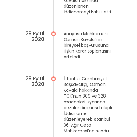
Kavala hakkında
düzenlenen
İddianameyi kabul etti.
29 Eylül
Anayasa Mahkemesi,
2020
Osman Kavala’nın
bireysel başvurusuna
ilişkin karar toplantısını
erteledi.
29 Eylül
İstanbul Cumhuriyet
2020
Başsavcılığı, Osman
Kavala hakkında
TCK’nun 309 ve 328.
maddeleri uyarınca
cezalandırılması talepli
İddianame
düzenleyerek İstanbul
36. Ağır Ceza
Mahkemesi’ne sundu.