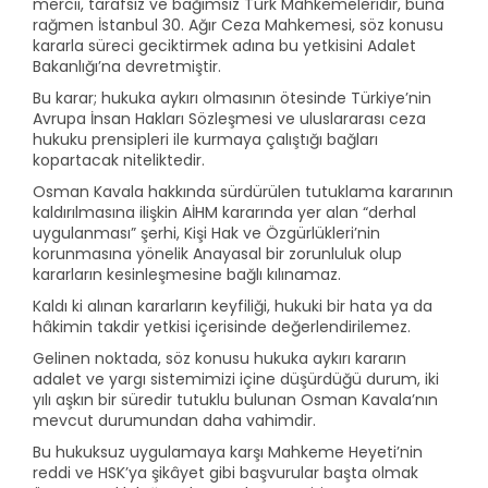
mercii, tarafsız ve bağımsız Türk Mahkemeleridir, buna
rağmen İstanbul 30. Ağır Ceza Mahkemesi, söz konusu
kararla süreci geciktirmek adına bu yetkisini Adalet
Bakanlığı’na devretmiştir.
Bu karar; hukuka aykırı olmasının ötesinde Türkiye’nin
Avrupa İnsan Hakları Sözleşmesi ve uluslararası ceza
hukuku prensipleri ile kurmaya çalıştığı bağları
kopartacak niteliktedir.
Osman Kavala hakkında sürdürülen tutuklama kararının
kaldırılmasına ilişkin AİHM kararında yer alan “derhal
uygulanması” şerhi, Kişi Hak ve Özgürlükleri’nin
korunmasına yönelik Anayasal bir zorunluluk olup
kararların kesinleşmesine bağlı kılınamaz.
Kaldı ki alınan kararların keyfiliği, hukuki bir hata ya da
hâkimin takdir yetkisi içerisinde değerlendirilemez.
Gelinen noktada, söz konusu hukuka aykırı kararın
adalet ve yargı sistemimizi içine düşürdüğü durum, iki
yılı aşkın bir süredir tutuklu bulunan Osman Kavala’nın
mevcut durumundan daha vahimdir.
Bu hukuksuz uygulamaya karşı Mahkeme Heyeti’nin
reddi ve HSK’ya şikâyet gibi başvurular başta olmak