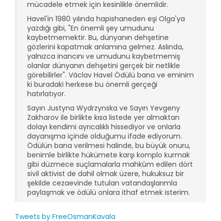
mücadele etmek için kesinlikle önemlidir.
Havel'in 1980 yılında hapishaneden eşi Olga'ya
yazdığı gibi, "En önemli şey umudunu
kaybetmemektir. Bu, dünyanın dehşetine
gözlerini kapatmak anlamına gelmez. Aslında,
yalnızca inancını ve umudunu kaybetmemiş
olanlar dünyanın dehşetini gerçek bir netlikle
görebilirler". Václav Havel Ödülü bana ve eminim
ki buradaki herkese bu önemli gerçeği
hatırlatıyor.
Sayın Justyna Wydrzynska ve Sayın Yevgeny
Zakharov ile birlikte kısa listede yer almaktan
dolayı kendimi ayrıcalıklı hissediyor ve onlarla
dayanışma içinde olduğumu ifade ediyorum.
Ödülün bana verilmesi halinde, bu büyük onuru,
benimle birlikte hükümete karşı komplo kurmak
gibi düzmece suçlamalarla mahkûm edilen dört
sivil aktivist de dahil olmak üzere, hukuksuz bir
şekilde cezaevinde tutulan vatandaşlarımla
paylaşmak ve ödülü onlara ithaf etmek isterim.
Tweets by FreeOsmanKavala