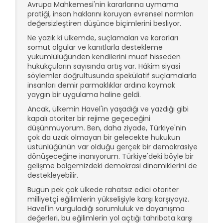
Avrupa Mahkemesi'nin kararlarına uymama
pratiği, insan haklarını koruyan evrensel normları
değersizleştiren düşünce biçimlerini besliyor.
Ne yazık ki ülkemde, suçlamaları ve kararları
somut olgular ve kanıtlarla destekleme
yükümlülüğünden kendilerini muaf hisseden
hukukçuların sayısında artış var. Hâkim siyasi
söylemler doğrultusunda spekülatif suçlamalarla
insanları demir parmaklıklar ardına koymak
yaygın bir uygulama haline geldi.
Ancak, ülkemin Havel'in yaşadığı ve yazdığı gibi
kapalı otoriter bir rejime geçeceğini
düşünmüyorum. Ben, daha ziyade, Türkiye'nin
çok da uzak olmayan bir gelecekte hukukun
üstünlüğünün var olduğu gerçek bir demokrasiye
dönüşeceğine inanıyorum. Türkiye'deki böyle bir
gelişme bölgemizdeki demokrasi dinamiklerini de
destekleyebilir.
Bugün pek çok ülkede rahatsız edici otoriter
milliyetçi eğilimlerin yükselişiyle karşı karşıyayız.
Havel'in vurguladığı sorumluluk ve dayanışma
değerleri, bu eğilimlerin yol açtığı tahribata karşı