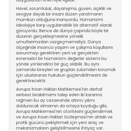
duygusunun önemiyle ilgilidir.
Havel, sorumluluk, dayanışma, güven, açıklık ve
sevgiye dayalı bir insani düzen yaratmanın
mümkün olduğuna inanıyordu. Hümanizmi
ideolojiye karşı uygulanabilir bir alternatif olarak
görüyordu. Bence de dünya çapında böyle bir
düzenin gerçekleşmesine yönelik
umutlarımızdan vazgeçmemeliyiz. Dünya
ölçeğinde insanca yaşam ve çalışma koşullarını
savunmayı gerektiren yeni ve gerçekten
evrenselci bir hümanizm değerler sistemi bu
yönde yönlendirici bir güç olabilir. Bu aynı
zamanda bireyleri ve grupları zulümden korumak
için uluslararası hukukun güçlendirilmesini de
gerektirecektir.
Avrupa İnsan Hakları Mahkemesi'nin derhal
serbest bırakılmamı talep eden iki kararına
rağmen bu ay cezaevinde altıncı yılımı
dolduracak olmamın da ortaya koyduğu gibi,
Avrupa Mahkemesi'nin otoritesini güçlendirmek
ve Avrupa İnsan Hakları Sözleşmesi'nin ahlaki ve
pratik gücünü pekiştirmek için yeni araç ve
mekanizmaların geliştirilmesine ihtiyaç var.