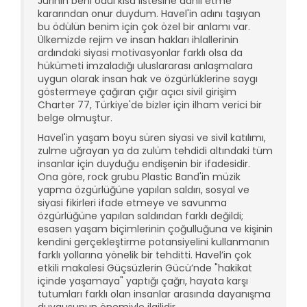
Jürinin beni ödül kısa listesine dahil etme
kararından onur duydum. Havel'in adını taşıyan
bu ödülün benim için çok özel bir anlamı var.
Ülkemizde rejim ve insan hakları ihlallerinin
ardındaki siyasi motivasyonlar farklı olsa da
hükümeti imzaladığı uluslararası anlaşmalara
uygun olarak insan hak ve özgürlüklerine saygı
göstermeye çağıran çığır açıcı sivil girişim
Charter 77, Türkiye'de bizler için ilham verici bir
belge olmuştur.
Havel'in yaşam boyu süren siyasi ve sivil katılımı,
zulme uğrayan ya da zulüm tehdidi altındaki tüm
insanlar için duyduğu endişenin bir ifadesidir.
Ona göre, rock grubu Plastic Band'in müzik
yapma özgürlüğüne yapılan saldırı, sosyal ve
siyasi fikirleri ifade etmeye ve savunma
özgürlüğüne yapılan saldırıdan farklı değildi;
esasen yaşam biçimlerinin çoğulluğuna ve kişinin
kendini gerçekleştirme potansiyelini kullanmanın
farklı yollarına yönelik bir tehditti. Havel’in çok
etkili makalesi Güçsüzlerin Gücü’nde "hakikat
içinde yaşamaya" yaptığı çağrı, hayata karşı
tutumları farklı olan insanlar arasında dayanışma