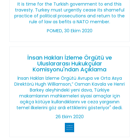
It is time for the Turkish government to end this
travesty. Turkey must urgently cease its shameful
practice of political prosecutions and return to the
rule of law as befits a NATO member.
POMED, 30 Ekim 2020
İnsan Hakları İzleme Örgütü ve
Uluslararası Hukukçular
Komisyonu'ndan Açıklama
İnsan Hakları İzleme Örgütü Avrupa ve Orta Asya
Direktörü Hugh Williamson,” Osman Kavala ve Henri
Barkey aleyhindeki yeni dava, Türkiye
makamlarının mahkemeleri siyasi amaçlar için
açıkça kötüye kullandıklarını ve ceza yargısının
temel ilkelerini göz ardı ettiklerini gösteriyor" dedi.
26 Ekim 2020