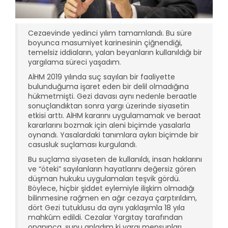
Cezaevinde yedinci yılım tamamlandı. Bu süre
boyunca masumiyet karinesinin çiğnendiği,
temelsiz iddiaların, yalan beyanların kullanıldığı bir
yargılama süreci yaşadım.
AİHM 2019 yılında suç sayılan bir faaliyette
bulunduğuma işaret eden bir delil olmadığına
hükmetmişti. Gezi davası aynı nedenle beraatle
sonuçlandıktan sonra yargı üzerinde siyasetin
etkisi arttı. AİHM kararını uygulamamak ve beraat
kararlarını bozmak için aleni biçimde yasalarla
oynandı. Yasalardaki tanımlara aykırı biçimde bir
casusluk suçlaması kurgulandı.
Bu suçlama siyaseten de kullanıldı, insan haklarını
ve “öteki” sayılanların hayatlarını değersiz gören
düşman hukuku uygulamaları teşvik gördü.
Böylece, hiçbir şiddet eylemiyle ilişkim olmadığı
bilinmesine rağmen en ağır cezaya çarptırıldım,
dört Gezi tutuklusu da aynı yaklaşımla 18 yıla
mahkûm edildi. Cezalar Yargıtay tarafından
onanınca, şunu anladım ki yargı mensupları