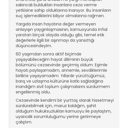
sakıncalı buldukları insanlara ceza verme
yetkisine sahip olduklarına inanıyor. Bu insanların
suç işlemediklerini biliyor olmalarına rağmen.
Yargıda insan hayatına değer vermeyen
anlayışın yaygınlaşmasının, kamuoyunda infial
yaratan birçok olayda olduğu gibi, temel etik
değerlerle ilgili bir aşınmayı da yansıttığı
düşüncesindeyim.
60 yaşımdan sonra aktif biçimde
yaşayabileceğim hayat diliminin büyük
bölümünü cezaevinde geçirmiş oldum. Eşimle
hayatı paylaşamadım, annemle, sevdiklerimle
birlikte yaşayamadım. Yıllardır yürüttüğümüz,
barış ve uzlaşma kültürüne katkı sağladığına
inandığım sivil toplum çalışmalarını sürdürmem
engellenmiş oldu.
Cezaevinde kendimi bir yurttaş olarak hissetmeyi
sürdürebilmek için, maruz kaldığım, şahit
olduğum hukuksuzlukları kamuoyu ile paylaştım,
uyarıcılık sorumluluğumu yerine getirmeye
çalıştım.