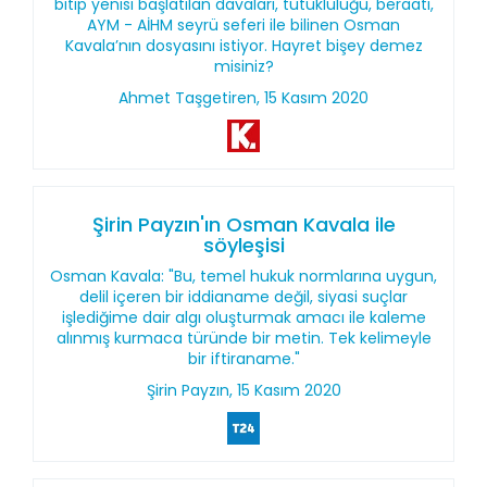
bitip yenisi başlatılan davaları, tutukluluğu, beraati,
AYM - AİHM seyrü seferi ile bilinen Osman
Kavala’nın dosyasını istiyor. Hayret bişey demez
misiniz?
Ahmet Taşgetiren, 15 Kasım 2020
Şirin Payzın'ın Osman Kavala ile
söyleşisi
Osman Kavala: "Bu, temel hukuk normlarına uygun,
delil içeren bir iddianame değil, siyasi suçlar
işlediğime dair algı oluşturmak amacı ile kaleme
alınmış kurmaca türünde bir metin. Tek kelimeyle
bir iftiraname."
Şirin Payzın, 15 Kasım 2020