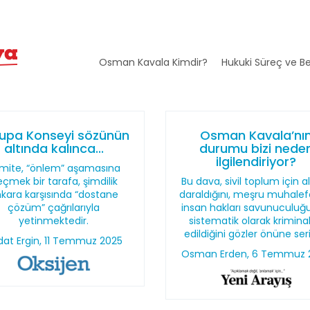
Osman Kavala Kimdir?
Hukuki Süreç ve Be
upa Konseyi sözünün
Osman Kavala’nı
altında kalınca...
durumu bizi nede
ilgilendiriyor?
mite, “önlem” aşamasına
çmek bir tarafa, şimdilik
Bu dava, sivil toplum için a
kara karşısında “dostane
daraldığını, meşru muhalef
çözüm” çağrılarıyla
insan hakları savunuculu
yetinmektedir.
sistematik olarak kriminal
edildiğini gözler önüne ser
dat Ergin, 11 Temmuz 2025
Osman Erden, 6 Temmuz 