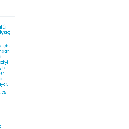
âlâ
tiyaç
 için
ından
k.
zi’yi
yle
et”
li
ıyor.
025
: