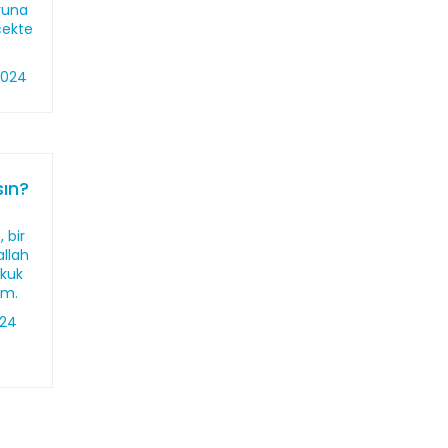
yuna
cekte
2024
ın?
!
 bir
allah
ukuk
im.
024