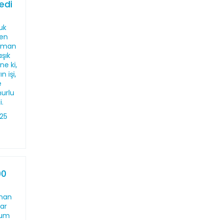
edi
uk
den
Osman
aşık
ne ki,
 işi,
e
nurlu
i.
025
00
anan
lar
lum