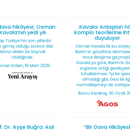
 dava hikâyesi; Osman
Kavala: Anlaşılan h
Kavala’nın yedi yılı
komplo teorilerine ih
duyuluyor
ap Türkiye’nin son yıllarda
e girmiş olduğu sürece dair
Osman Kavala ile bu söyleşi
birinci elden bir kaynak
Barım’ın gözaltına alınmas
niteliğinde.
önce iletişime geçmişti
Kavala’ya göre, Barım’ın Ge
man Erden, 16 Mart 2025
organize ettiği gerekçesi
tutuklanması “iyi bir işar
olmadığı gibi, Gezi ile ilgi
normalleşmeyi de zorlaştır
Burcu Karakaş, 30 Ocak 2
f. Dr. Ayşe Buğra: Asıl
“Bir Dava Hikâyesi