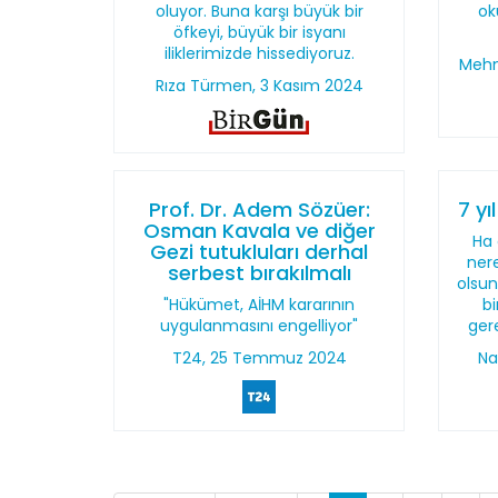
oluyor. Buna karşı büyük bir
ok
öfkeyi, büyük bir isyanı
iliklerimizde hissediyoruz.
Mehm
Rıza Türmen, 3 Kasım 2024
Prof. Dr. Adem Sözüer:
7 y
Osman Kavala ve diğer
Ha 
Gezi tutukluları derhal
nere
serbest bırakılmalı
olsun
"Hükümet, AİHM kararının
bi
uygulanmasını engelliyor"
gere
T24, 25 Temmuz 2024
Na