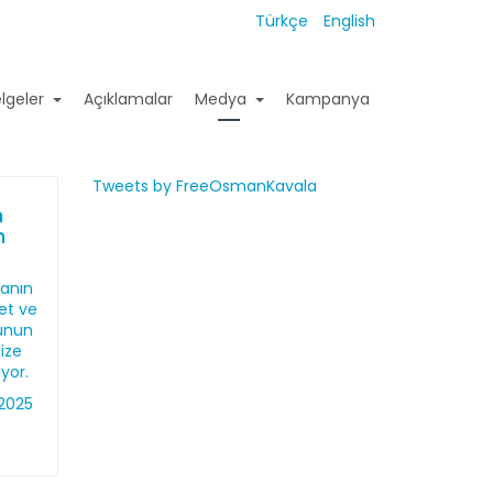
Türkçe
English
lgeler
Açıklamalar
Medya
Kampanya
Tweets by FreeOsmanKavala
n
n
lanın
et ve
ğunun
ize
iyor.
2025