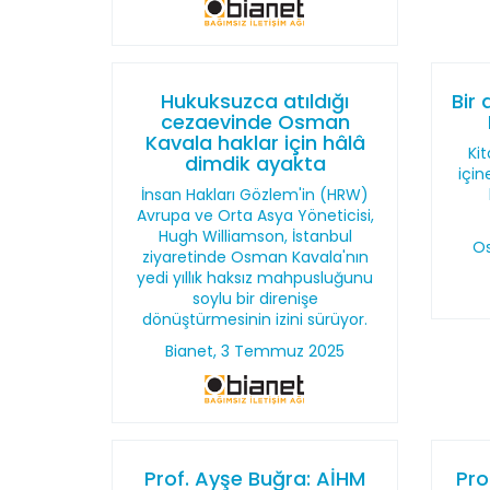
Hukuksuzca atıldığı
Bir
cezaevinde Osman
Kavala haklar için hâlâ
Kit
dimdik ayakta
için
İnsan Hakları Gözlem'in (HRW)
Avrupa ve Orta Asya Yöneticisi,
Hugh Williamson, İstanbul
Os
ziyaretinde Osman Kavala'nın
yedi yıllık haksız mahpusluğunu
soylu bir direnişe
dönüştürmesinin izini sürüyor.
Bianet, 3 Temmuz 2025
Prof. Ayşe Buğra: AİHM
Pro