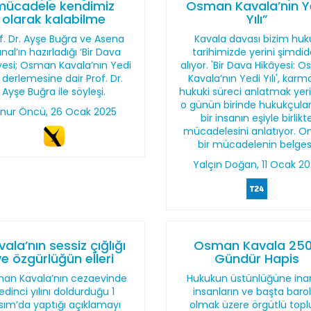
mücadele kendimiz
Osman Kavala’nın Y
olarak kalabilme
Yılı”
f. Dr. Ayşe Buğra ve Asena
Kavala davası bizim huk
nal’ın hazırladığı ‘Bir Dava
tarihimizde yerini şimdi
yesi; Osman Kavala’nın Yedi
alıyor. 'Bir Dava Hikâyesi: 
ı‘ derlemesine dair Prof. Dr.
Kavala’nın Yedi Yılı', karm
Ayşe Buğra ile söyleşi.
hukuki süreci anlatmak yeri
o günün birinde hukukçuların
nur Öncü, 26 Ocak 2025
bir insanın eşiyle birlikt
mücadelesini anlatıyor. O
bir mücadelenin belges
Yalçın Doğan, 11 Ocak 2
ala’nın sessiz çığlığı
Osman Kavala 25
ve özgürlüğün elleri
Gündür Hapis
an Kavala’nın cezaevinde
Hukukun üstünlüğüne in
edinci yılını doldurduğu 1
insanların ve başta baro
sım’da yaptığı açıklamayı
olmak üzere örgütlü top