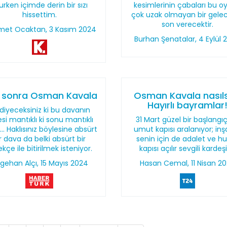
urken içimde derin bir sızı
kesimlerinin çabaları bu o
hissettim.
çok uzak olmayan bir gele
son verecektir.
et Ocaktan, 3 Kasım 2024
Burhan Şenatalar, 4 Eylül 
ıl sonra Osman Kavala
Osman Kavala nasıls
Hayırlı bayramlar
diyeceksiniz ki bu davanın
si mantıklı ki sonu mantıklı
31 Mart güzel bir başlangıç,
… Haklısınız böylesine absürt
umut kapısı aralanıyor; inş
r dava da belki absürt bir
senin için de adalet ve h
kçe ile bitirilmek isteniyor.
kapısı açılır sevgili kardeş
gehan Alçı, 15 Mayıs 2024
Hasan Cemal, 11 Nisan 2