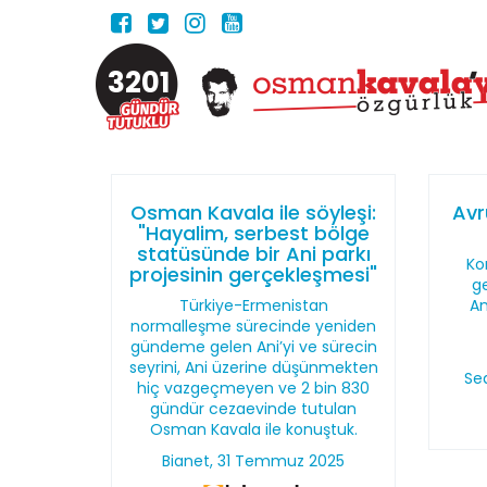
3201
Osman Kavala ile söyleşi:
Avr
"Hayalim, serbest bölge
statüsünde bir Ani parkı
Ko
projesinin gerçekleşmesi"
ge
Türkiye-Ermenistan
An
normalleşme sürecinde yeniden
gündeme gelen Ani’yi ve sürecin
seyrini, Ani üzerine düşünmekten
Se
hiç vazgeçmeyen ve 2 bin 830
gündür cezaevinde tutulan
Osman Kavala ile konuştuk.
Bianet, 31 Temmuz 2025