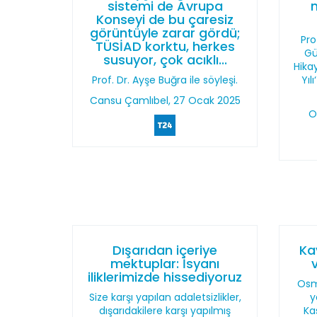
sistemi de Avrupa
Konseyi de bu çaresiz
görüntüyle zarar gördü;
Pro
TÜSİAD korktu, herkes
Gü
susuyor, çok acıklı...
Hika
Prof. Dr. Ayşe Buğra ile söyleşi.
Yıl
Cansu Çamlıbel, 27 Ocak 2025
O
Dışarıdan içeriye
Kav
mektuplar: İsyanı
iliklerimizde hissediyoruz
Osm
Size karşı yapılan adaletsizlikler,
y
dışarıdakilere karşı yapılmış
Ka