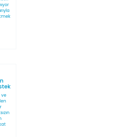
nıyor
rıyla
etmek
en
stek
T ve
den
r
sızın
n
kat