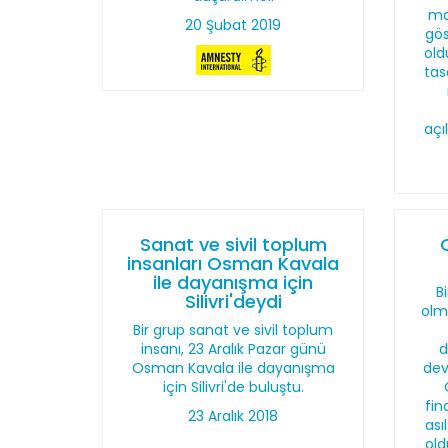
ma
20 Şubat 2019
gö
old
tas
açı
Sanat ve sivil toplum
insanları Osman Kavala
ile dayanışma için
Bi
Silivri'deydi
olm
Bir grup sanat ve sivil toplum
insanı, 23 Aralık Pazar günü
d
Osman Kavala ile dayanışma
dev
için Silivri'de buluştu.
fin
23 Aralık 2018
ası
old