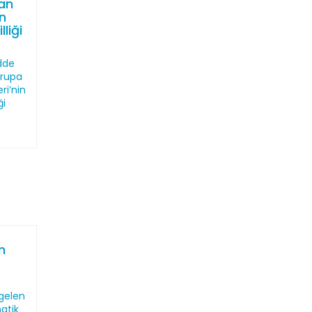
an
in
liği
dde
vrupa
ri’nin
ği
n
gelen
atik