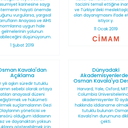
sumiyet karinesine saygı
tacizini temsil ettiğine ina
stermenin hayati önemde
ve Türkiye’deki meslektaşla
uğunu vurgularsa, yargısal
olan dayanışmasını ifade 
arrufların Anayasa ve AİHS
istiyor.y.
normlarına uygun hale
11 Ocak 2019
gelmelerinin yolunun
labileceğini düşünüyorum.
1 Şubat 2019
Osman Kavala'dan
Dünyadaki
Açıklama
Akademisyenlerd
Osman Kavala'ya De
r yılı aşkın süredir tutuklu
amın sebebi olarak ortaya
Harvard, Yale, Oxford, MI
atılan anayasal düzeni
Columbia Üniversitelerin
eğiştirmek ve hükümeti
akademisyenler 10 aydı
irmek suçlamalarının Gezi
hakkında iddianame olmak
Olaylarının yöneticisi ve
tutuklu bulunan Osma
ansörü olduğum iddiasının
Kavala'nın durumuna dik
lsız ve dayanaktan yoksun
çekti.
uklarını gösterebilmek için