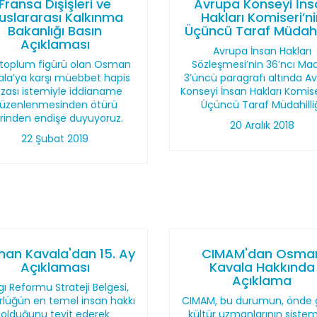
Fransa Dışişleri ve
Avrupa Konseyi İns
luslararası Kalkınma
Hakları Komiseri’n
Bakanlığı Basın
Üçüncü Taraf Müdahil
Açıklaması
Avrupa İnsan Hakları
l toplum figürü olan Osman
Sözleşmesi’nin 36’ncı Ma
ala’ya karşı müebbet hapis
3’üncü paragrafı altında A
zası istemiyle iddianame
Konseyi İnsan Hakları Komise
üzenlenmesinden ötürü
Üçüncü Taraf Müdahilli
rinden endişe duyuyoruz.
20 Aralık 2018
22 Şubat 2019
an Kavala'dan 15. Ay
CIMAM'dan Osma
Açıklaması
Kavala Hakkında
Açıklama
gı Reformu Strateji Belgesi,
rlüğün en temel insan hakkı
CIMAM, bu durumun, önde 
olduğunu teyit ederek
kültür uzmanlarının sistem