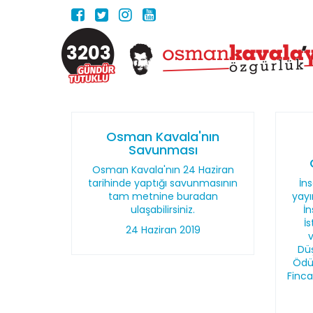
3203
Osman Kavala'nın
Savunması
Osman Kavala'nın 24 Haziran
tarihinde yaptığı savunmasının
İn
tam metnine buradan
yayı
ulaşabilirsiniz.
İn
İ
24 Haziran 2019
Dü
Ödül
Finc