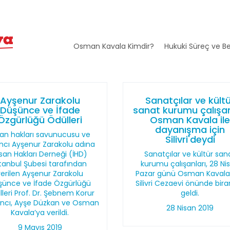
Osman Kavala Kimdir?
Hukuki Süreç ve Be
Ayşenur Zarakolu
Sanatçılar ve kült
Düşünce ve İfade
sanat kurumu çalışan
Özgürlüğü Ödülleri
Osman Kavala il
dayanışma için
san hakları savunucusu ve
Silivri'deydi
ncı Ayşenur Zarakolu adına
san Hakları Derneği (İHD)
Sanatçılar ve kültür san
stanbul Şubesi tarafından
kurumu çalışanları, 28 Ni
verilen Ayşenur Zarakolu
Pazar günü Osman Kavala 
şünce ve İfade Özgürlüğü
Silivri Cezaevi önünde bir
leri Prof. Dr. Şebnem Korur
geldi.
ancı, Ayşe Düzkan ve Osman
28 Nisan 2019
Kavala’ya verildi.
9 Mayıs 2019