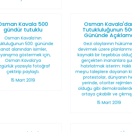
Osman Kavala 500
Osman Kavala'da
gündür tutuklu
Tutukluluğunun 50
Gününde Açıklam
Osman Kavala’nın
ukluluğunun 500. gününde
Gezi olaylarının hüküme
sanat alanından isimler,
devirmek üzere planlanmış
yanışma göstermek için,
kaynaklı bir teşebbüs old
Osman Kavala’ya
gerçekten inananlara ş
gürlük yazısıyla fotoğraf
hatırlatmak isterim: Haklı
çektirip paylaştı.
meşru taleplere dayanan ki
protestolar, dünyanın h
15 Mart 2019
yerinde, otoriter rejimle
olduğu gibi demokrasilerd
ortaya çıkabilir ve çıkmışt
15 Mart 2019