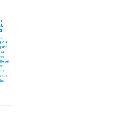
n
0.
a
ti
 dış
uğuna
unu
 ve
tlesel
er
rde
e de
ır.