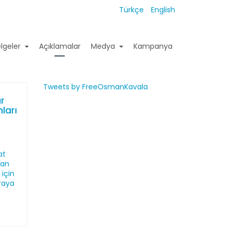
Türkçe
English
lgeler
Açıklamalar
Medya
Kampanya
Tweets by FreeOsmanKavala
ür
ları
e
at
san
için
araya