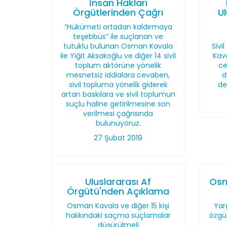
İnsan Hakları
Örgütlerinden Çağrı
U
“Hükümeti ortadan kaldırmaya
teşebbüs” ile suçlanan ve
tutuklu bulunan Osman Kavala
Sivi
ile Yiğit Aksakoğlu ve diğer 14 sivil
Kav
toplum aktörüne yönelik
ce
mesnetsiz iddialara cevaben,
d
sivil topluma yönelik giderek
de
artan baskılara ve sivil toplumun
suçlu haline getirilmesine son
verilmesi çağrısında
bulunuyoruz.
27 Şubat 2019
Uluslararası Af
Osm
Örgütü'nden Açıklama
Osman Kavala ve diğer 15 kişi
Yar
hakkındaki saçma suçlamalar
özgü
düşürülmeli