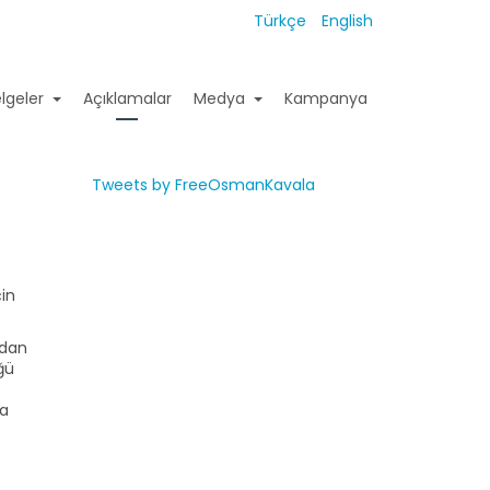
Türkçe
English
lgeler
Açıklamalar
Medya
Kampanya
Tweets by FreeOsmanKavala
in
ndan
ğü
ya