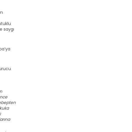
ım
utuklu
ne saygı
upa’ya
kurucu
m
ünce
sebepten
ukuka
k
arına