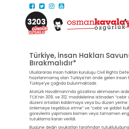
3203
Türkiye, İnsan Hakları Sav
Bırakmalıdır*
Uluslararası insan hakları kuruluşu Civil Rights D
hazırlanmamış olan Türkiye’nin önde gelen insan 
Türkiye’ye çağrıda bulunmaktadır.
Atatürk Havalimanı’nda gözaltına alınmasının ardın
TCK’nin 309. ve 312. maddelerine istinaden “cebir
düzeni ortadan kaldırmaya veya bu düzen yerine 
önlemeye teşebbüs etme” ve “cebir ve şiddet kul
görevlerini yapmasını kısmen veya tamamen enge
tutuklama kararı verildi.
Bugüne değin avukatları tarafından tutukluluğuna il