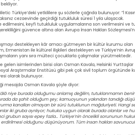
bekliyor.
etic Türkiye’deki yetkililere şu sözlerle çağrıda bulunuyor: “1 Kas
ınız cezaevinde geçirdiği tutukluluk süresi 1 yıla ulaşacak.
e edilmesini, keyfi tutukluluk uygulamalarına son verilmesini ve t
 gerekliliğini güvence altına alan Avrupa İnsan Hakları Sözleşmesi’
zlaşmayı destekleyen kâr amacı gütmeyen bir kültür kurumu olan
 Ermenistan ile kültürel ilişkileri destekleyen ve Türkiye’nin Avr
şmaların yanı sıra mülteci çocuklarla çalışmalar yürütmektedir.
 gelen isimlerinden birisi olan Osman Kavala, Helsinki Yurttaşlar
Sosyal Araştırmalar Enstitüsü gibi pek çok sivil toplum örgütünde 
esi olarak bulunuyor.
ettiği mesajda Osman Kavala şöyle diyor:
e. Hâlâ niye burada olduğumu anlamış değilim, tutuklanmamın beni
n burada da şahit olduğum şey; kamuoyunun yakından tanıdığı düş
duyurma kanalları olmayan bir sürü tutuklunun mağduriyeti. Hangi 
anlar iki gruba ayrılıyor; hukuka uygun olarak burada olanlar ve h
nci grubun sayısı epey fazla… Türkiye’nin öncelikli sorununun huku
 erdirilmesi olduğunu düşünüyorum. Tüm insan hakları savunucul