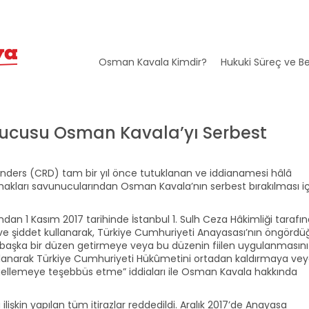
Osman Kavala Kimdir?
Hukuki Süreç ve Be
unucusu Osman Kavala’yı Serbest
efenders (CRD) tam bir yıl önce tutuklanan ve iddianamesi hâlâ
hakları savunucularından Osman Kavala’nın serbest bırakılması iç
dan 1 Kasım 2017 tarihinde İstanbul 1. Sulh Ceza Hâkimliği tarafı
 ve şiddet kullanarak, Türkiye Cumhuriyeti Anayasası’nın öngördü
başka bir düzen getirmeye veya bu düzenin fiilen uygulanmasını
lanarak Türkiye Cumhuriyeti Hükûmetini ortadan kaldırmaya ve
llemeye teşebbüs etme” iddiaları ile Osman Kavala hakkında
işkin yapılan tüm itirazlar reddedildi. Aralık 2017’de Anayasa