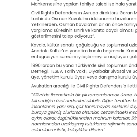
Mahkemesi’ne yapılan tahliye talebi ise hala yanıt 
Civil Rights Defenders’ın Avrupa direktörü Goran Mil
tarihinde Osman Kavala’nın iddianame hazırlanmaks
Yetkililerden, Osman Kavala’nın bir an önce tahliy
yargılama süresinin sınırlı ve kanıta dayalı olması
gösterilmesini talep ediyoruz”.
Kavala, kültür sanatı, çoğulcuğu ve toplumsal u
Anadolu Kültür’ün yönetim kurulu başkanıdır. Kurum,
entegrasyon sürecini iyileştirmeyi amaçlayan çalı
1990’lardan bu yana Türkiye’de sivil toplumun önde
Derneği, TESEV, Tarih Vakfı, Diyarbakır Siyasal ve 
üye, yönetim kurulu üyesi veya danışma kurulu üy
Avukatları aracılığı ile Civil Rights Defenders’a il
“
Silivri’de ikametimin bir yılı tamamlanmak üzer
bilmediğim özel nedenleri olabilir. Diğer tarafta
insanlarının yanı sıra, çok tanınmayan seslerini 
buraya gelmiş olurlarsa olsunlar, cezaevindeki ins
aykırı olarak özgürlüklerinden mahrum kalanlar. İki
normlarından uzaklaşmış tutuklama rejiminin sona
selamlarımı iletir, kolaylıklar dilerim
.”