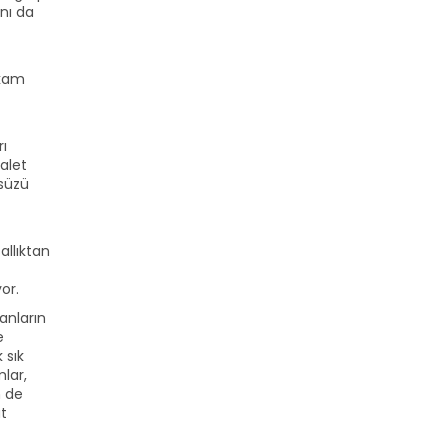
ını da
ikam
rı
dalet
çsüzü
allıktan
or.
sanların
e
 sık
mlar,
m de
at