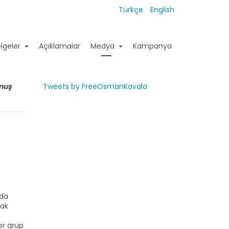
Türkçe
English
lgeler
Açıklamalar
Medya
Kampanya
unuş
Tweets by FreeOsmanKavala
nda
rak
er grup