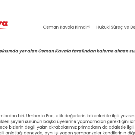
Osman Kavala Kimdir?
Hukuki Süreç ve Be
 baskısında yer alan Osman Kavala tarafından kaleme alınan s
dan biri. Umberto Eco, etik değerlerin kökenleri ile ilgili yazısı
ikleri şeyleri sürünün başka üyelerine yapmamaları gerektiğini id
ce bizlerin değil, yakın akrabalarımız primatların da adaletle ilgili
ili anlattığı deneyde, aynı işi yapan şempanzeler kendilerinin diğ