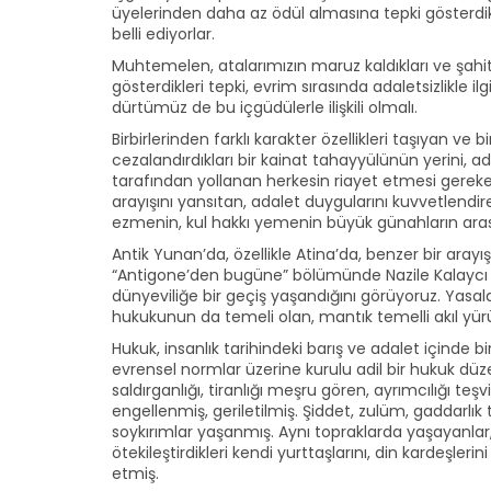
üyelerinden daha az ödül almasına tepki gösterdikl
belli ediyorlar.
Muhtemelen, atalarımızın maruz kaldıkları ve şahi
gösterdikleri tepki, evrim sırasında adaletsizlikle
dürtümüz de bu içgüdülerle ilişkili olmalı.
Birbirlerinden farklı karakter özellikleri taşıyan ve bi
cezalandırdıkları bir kainat tahayyülünün yerini, 
tarafından yollanan herkesin riayet etmesi gereken y
arayışını yansıtan, adalet duygularını kuvvetlendi
ezmenin, kul hakkı yemenin büyük günahların ara
Antik Yunan’da, özellikle Atina’da, benzer bir aray
“Antigone’den bugüne” bölümünde Nazile Kalaycı ve E
dünyeviliğe bir geçiş yaşandığını görüyoruz. Yasa
hukukunun da temeli olan, mantık temelli akıl yür
Hukuk, insanlık tarihindeki barış ve adalet içinde b
evrensel normlar üzerine kurulu adil bir hukuk düzen
saldırganlığı, tiranlığı meşru gören, ayrımcılığı te
engellenmiş, geriletilmiş. Şiddet, zulüm, gaddarlık 
soykırımlar yaşanmış. Aynı topraklarda yaşayanlar,
ötekileştirdikleri kendi yurttaşlarını, din kardeşle
etmiş.