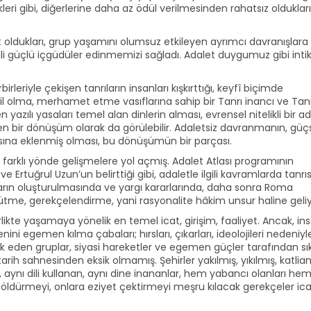
eri gibi, diğerlerine daha az ödül verilmesinden rahatsız olduklar
t oldukları, grup yaşamını olumsuz etkileyen ayrımcı davranışlara
 ilgili güçlü içgüdüler edinmemizi sağladı. Adalet duygumuz gibi int
rbirleriyle çekişen tanrıların insanları kışkırttığı, keyfî biçimde
adil olma, merhamet etme vasıflarına sahip bir Tanrı inancı ve Tan
azılı yasaları temel alan dinlerin alması, evrensel nitelikli bir a
ren bir dönüşüm olarak da görülebilir. Adaletsiz davranmanın, gü
sına eklenmiş olması, bu dönüşümün bir parçası.
ış farklı yönde gelişmelere yol açmış. Adalet Atlası programının
rtuğrul Uzun’un belirttiği gibi, adaletle ilgili kavramlarda tanrıs
ların oluşturulmasında ve yargı kararlarında, daha sonra Roma
ütme, gerekçelendirme, yani rasyonalite hâkim unsur haline geliy
irlikte yaşamaya yönelik en temel icat, girişim, faaliyet. Ancak, in
ini egemen kılma çabaları; hırsları, çıkarları, ideolojileri nedeniyl
şvik eden gruplar, siyasi hareketler ve egemen güçler tarafından sık
tarih sahnesinden eksik olmamış. Şehirler yakılmış, yıkılmış, katlia
 aynı dili kullanan, aynı dine inananlar, hem yabancı olanları he
rini öldürmeyi, onlara eziyet çektirmeyi meşru kılacak gerekçeler ic