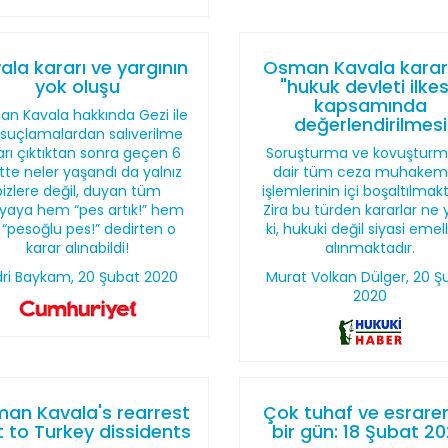
ala kararı ve yargının
Osman Kavala karar
yok oluşu
"hukuk devleti ilkes
kapsamında
n Kavala hakkında Gezi ile
değerlendirilmesi
li suçlamalardan salıverilme
arı çıktıktan sonra geçen 6
Soruşturma ve kovuştur
tte neler yaşandı da yalnız
dair tüm ceza muhakem
bizlere değil, duyan tüm
işlemlerinin içi boşaltılmakt
yaya hem “pes artık!” hem
Zira bu türden kararlar ne 
 “pesoğlu pes!” dedirten o
ki, hukuki değil siyasi emel
karar alınabildi!
alınmaktadır.
ri Baykam, 20 Şubat 2020
Murat Volkan Dülger, 20 Ş
2020
an Kavala's rearrest
Çok tuhaf ve esrare
t to Turkey dissidents
bir gün: 18 Şubat 2