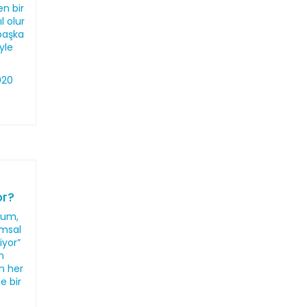
en bir
l olur
başka
yle
020
or?
urum,
umsal
iyor”
n
in her
e bir