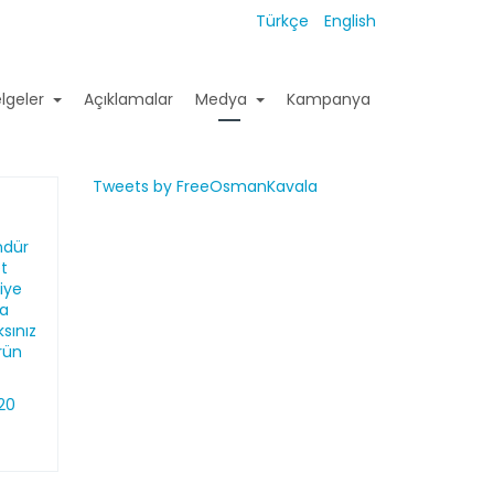
Türkçe
English
lgeler
Açıklamalar
Medya
Kampanya
Tweets by FreeOsmanKavala
ndür
et
iye
ra
sınız
rün
020