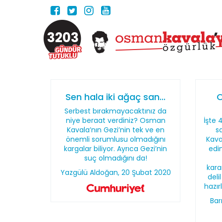
3203
Sen hala iki ağaç san...
O
Serbest bırakmayacaktınız da
niye beraat verdiniz? Osman
İşte 
Kavala’nın Gezi’nin tek ve en
s
önemli sorumlusu olmadığını
Kava
kargalar biliyor. Ayrıca Gezi’nin
edi
suç olmadığını da!
kara
Yazgülü Aldoğan, 20 Şubat 2020
deli
hazır
Bar