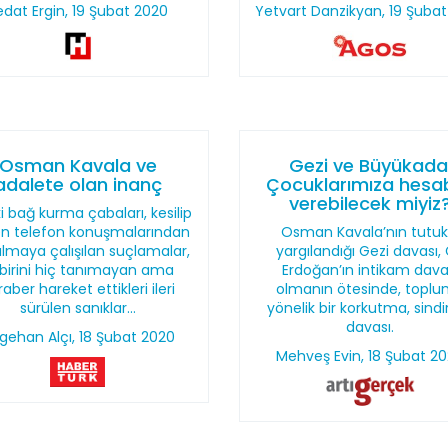
edat Ergin, 19 Şubat 2020
Yetvart Danzikyan, 19 Şuba
Osman Kavala ve
Gezi ve Büyükada
adalete olan inanç
Çocuklarımıza hesab
verebilecek miyiz
i bağ kurma çabaları, kesilip
len telefon konuşmalarından
Osman Kavala’nın tutuk
ılmaya çalışılan suçlamalar,
yargılandığı Gezi davası,
rbirini hiç tanımayan ama
Erdoğan’ın intikam dava
aber hareket ettikleri ileri
olmanın ötesinde, topl
sürülen sanıklar...
yönelik bir korkutma, sind
davası.
gehan Alçı, 18 Şubat 2020
Mehveş Evin, 18 Şubat 2