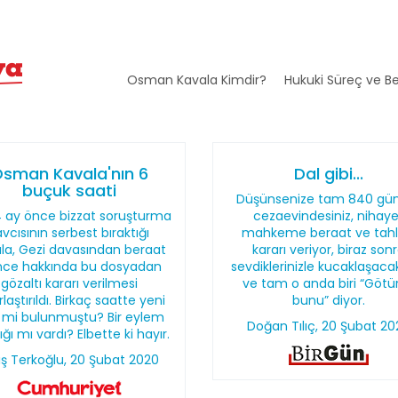
Osman Kavala Kimdir?
Hukuki Süreç ve Be
sman Kavala'nın 6
Dal gibi...
buçuk saati
Düşünsenize tam 840 gü
4 ay önce bizzat soruşturma
cezaevindesiniz, nihay
avcısının serbest bıraktığı
mahkeme beraat ve tahl
la, Gezi davasından beraat
kararı veriyor, biraz son
nce hakkında bu dosyadan
sevdiklerinizle kucaklaşacak
gözaltı kararı verilmesi
ve tam o anda biri “Götü
rlaştırıldı. Birkaç saatte yeni
bunu” diyor.
l mi bulunmuştu? Bir eylem
Doğan Tılıç, 20 Şubat 2
lığı mı vardı? Elbette ki hayır.
ış Terkoğlu, 20 Şubat 2020