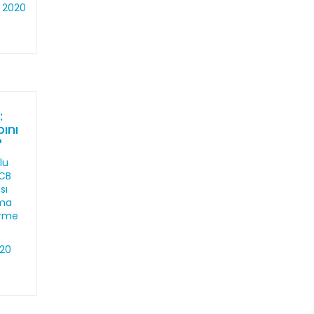
t 2020
:
ını
?
lu
 CB
sı
uma
irme
020