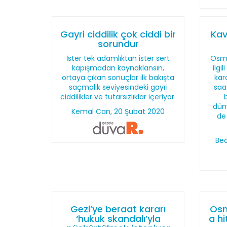
Gayri ciddilik çok ciddi bir
Kav
sorundur
İster tek adamlıktan ister sert
Osma
kapışmadan kaynaklansın,
ilgi
ortaya çıkan sonuçlar ilk bakışta
kar
saçmalık seviyesindeki gayri
saa
ciddilikler ve tutarsızlıklar içeriyor.
dün
Kemal Can, 20 Şubat 2020
de
Bed
Gezi’ye beraat kararı
Osm
‘hukuk skandalı’yla
a hi