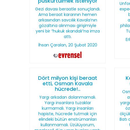
püskürtülmek isteniyor
Unfo
Gezi davası beraatle sonuçlandı.
expec
Ama beraat kararının hemen
arkasından savcılık Kavala’nın
a
gözaltına alınması girişimiyle
phil
yeni bir “hukuk skandalı”na imza
Tu
attı.
Er
İhsan Çaralan, 20 Şubat 2020
Dört milyon kişi beraat
K
etti, Osman Kavala
hücrede!..
Osm
Yargı arkadan dolanmamalı.
a
Yargı insanlara tuzaklar
yargı
kurmamalı. Yargı insanları
öz
hapiste, hücrede tutmak için
ölçü
elindeki bütün enstrümanları
Batı 
kullanmamalı. Üzülüyorum,