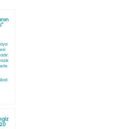
ının
i"
maya
esi
adır.
yazık
lerle
ubat
ngiz
020