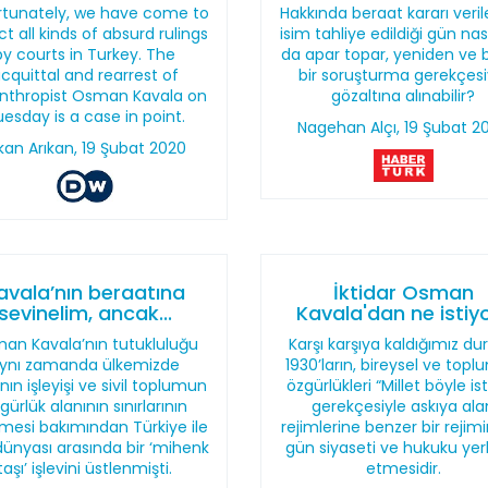
rtunately, we have come to
Hakkında beraat kararı veril
t all kinds of absurd rulings
isim tahliye edildiği gün nası
by courts in Turkey. The
da apar topar, yeniden ve 
cquittal and rearrest of
bir soruşturma gerekçesi
anthropist Osman Kavala on
gözaltına alınabilir?
esday is a case in point.
Nagehan Alçı, 19 Şubat 2
kan Arıkan, 19 Şubat 2020
avala’nın beraatına
İktidar Osman
sevinelim, ancak...
Kavala'dan ne istiy
an Kavala’nın tutukluluğu
Karşı karşıya kaldığımız d
ynı zamanda ülkemizde
1930’ların, bireysel ve topl
nın işleyişi ve sivil toplumun
özgürlükleri “Millet böyle ist
gürlük alanının sınırlarının
gerekçesiyle askıya ala
lmesi bakımından Türkiye ile
rejimlerine benzer bir rejim
dünyası arasında bir ‘mihenk
gün siyaseti ve hukuku yerl
taşı’ işlevini üstlenmişti.
etmesidir.