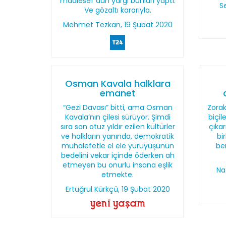
maalesef dün yargı bunları yaptı.
S
Ve gözaltı kararıyla.
Mehmet Tezkan, 19 Şubat 2020
Osman Kavala halklara
emanet
“Gezi Davası” bitti, ama Osman
Zorak
Kavala’nın çilesi sürüyor. Şimdi
biçi
sıra son otuz yıldır ezilen kültürler
çıkar
ve halkların yanında, demokratik
bi
muhalefetle el ele yürüyüşünün
ber
bedelini vekar içinde öderken ah
etmeyen bu onurlu insana eşlik
Na
etmekte.
Ertuğrul Kürkçü, 19 Şubat 2020