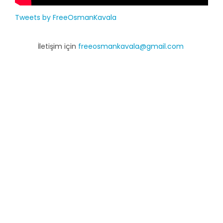
Tweets by FreeOsmanKavala
İletişim için
freeosmankavala@gmail.com