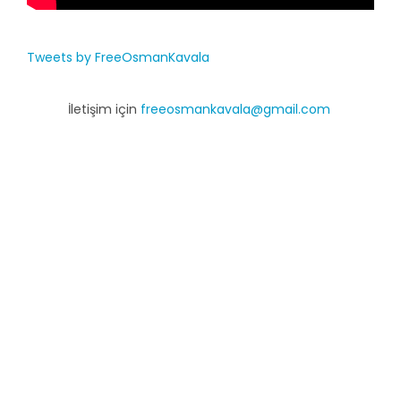
Tweets by FreeOsmanKavala
İletişim için
freeosmankavala@gmail.com