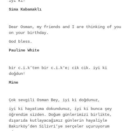
iyi ki!
Sima Kabamaklı
Dear Osman, my friends and I are thinking of you
on your birthday.
God bless.
Pauline White
bir c.i.k’ten bir c.i.k‘e; cik cik. iyi ki
doğdun!
Mine
Çok sevgili Osman Bey, iyi ki doğdunuz,
iyi ki hayatıma dokundunuz, iyi ki bunca şey
öğrendim sizden. Doğum günlerimizi birlikte,
dışarıda kutlayacağımız günlerin hayaliyle
Bakırköy’den Silivri’ye serçeler uçuruyorum