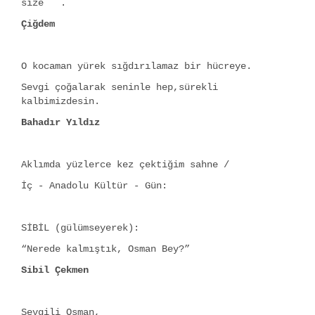
size .
Çiğdem
O kocaman yürek sığdırılamaz bir hücreye.
Sevgi çoğalarak seninle hep,sürekli
kalbimizdesin.
Bahadır Yıldız
Aklımda yüzlerce kez çektiğim sahne /
İç - Anadolu Kültür - Gün:
SİBİL (gülümseyerek):
“Nerede kalmıştık, Osman Bey?”
Sibil Çekmen
Sevgili Osman,