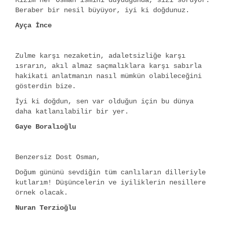
Kızım her Osman ismini duyduğunda, sizi soruyor.
Beraber bir nesil büyüyor, iyi ki doğdunuz.
Ayça İnce
Zulme karşı nezaketin, adaletsizliğe karşı
ısrarın, akıl almaz saçmalıklara karşı sabırla
hakikati anlatmanın nasıl mümkün olabileceğini
gösterdin bize.
İyi ki doğdun, sen var olduğun için bu dünya
daha katlanılabilir bir yer.
Gaye Boralıoğlu
Benzersiz Dost Osman,
Doğum gününü sevdiğin tüm canlıların dilleriyle
kutlarım! Düşüncelerin ve iyiliklerin nesillere
örnek olacak.
Nuran Terzioğlu