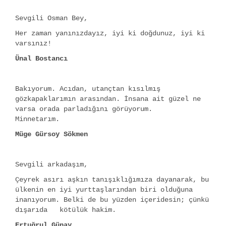
Sevgili Osman Bey,
Her zaman yanınızdayız, iyi ki doğdunuz, iyi ki
varsınız!
Ünal Bostancı
Bakıyorum. Acıdan, utançtan kısılmış
gözkapaklarımın arasından. İnsana ait güzel ne
varsa orada parladığını görüyorum.
Minnetarım.
Müge Gürsoy Sökmen
Sevgili arkadaşım,
Çeyrek asırı aşkın tanışıklığımıza dayanarak, bu
ülkenin en iyi yurttaşlarından biri olduğuna
inanıyorum. Belki de bu yüzden içeridesin; çünkü
dışarıda kötülük hakim.
Ertuğrul Günay