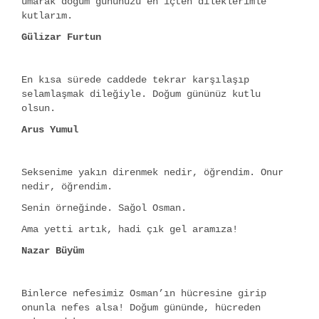
umarak doğum gününüzü en içten dileklerimle
kutlarım.
Gülizar Furtun
En kısa sürede caddede tekrar karşılaşıp
selamlaşmak dileğiyle. Doğum gününüz kutlu
olsun.
Arus Yumul
Seksenime yakın direnmek nedir, öğrendim. Onur
nedir, öğrendim.
Senin örneğinde. Sağol Osman.
Ama yetti artık, hadi çık gel aramıza!
Nazar Büyüm
Binlerce nefesimiz Osman’ın hücresine girip
onunla nefes alsa! Doğum gününde, hücreden