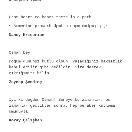
From heart to heart there is a path.
~ Armenian proverb Սրտէ ի սիրտ ճամբայ կայ։
Nancy Kricorian
Osman bey,
Doğum gününüz kutlu olsun. Yaşadığınız haksızlık
kabul edilir gibi değildir. Size destek
çıktığımızı bilin.
Zeynep Şendinç
İyi ki doğdun Osman! Seneye bu zamanlar, bu
zamanlar geçtikten sonra, hep beraber kutlama
umuduyla.
Koray Çalışkan