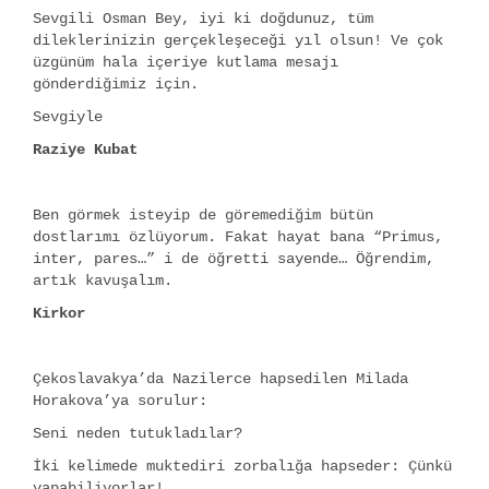
Sevgili Osman Bey, iyi ki doğdunuz, tüm
dileklerinizin gerçekleşeceği yıl olsun! Ve çok
üzgünüm hala içeriye kutlama mesajı
gönderdiğimiz için.
Sevgiyle
Raziye Kubat
Ben görmek isteyip de göremediğim bütün
dostlarımı özlüyorum. Fakat hayat bana “Primus,
inter, pares…” i de öğretti sayende… Öğrendim,
artık kavuşalım.
Kirkor
Çekoslavakya’da Nazilerce hapsedilen Milada
Horakova’ya sorulur:
Seni neden tutukladılar?
İki kelimede muktediri zorbalığa hapseder: Çünkü
yapabiliyorlar!