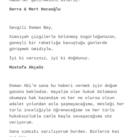
haberler getirmesini dileriz.
Serra & Mert Hocaoğlu
Sevgili Osman Bey,
Simsiyah çizgilerle bölünmüş özgürlüğünüzün,
güneşli bir rahatlığa kavuştuğu günlerde
görüşmek ümidiyle…
İyi ki varsınız, iyi ki doğdunuz.
Mustafa Akçaöz
Osman Abi'm sana bu haberi vermek için doğum
gününü bekledim. Hayalim olan hukuk bölümünü
okumaya hak kazandım ve her ne olursa olsun
adalet yolundan asla şaşmayacağıma, mesleği her
türlü inceliğiyle öğreneceğime ve her türlü
hukuksuzlukla canla başla savaşacağıma söz
veriyorum.
Sana sımsıkı sarılıyorum burdan. Binlerce kez