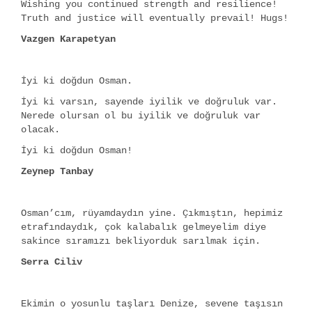
Wishing you continued strength and resilience!
Truth and justice will eventually prevail! Hugs!
Vazgen Karapetyan
İyi ki doğdun Osman.
İyi ki varsın, sayende iyilik ve doğruluk var.
Nerede olursan ol bu iyilik ve doğruluk var
olacak.
İyi ki doğdun Osman!
Zeynep Tanbay
Osman’cım, rüyamdaydın yine. Çıkmıştın, hepimiz
etrafındaydık, çok kalabalık gelmeyelim diye
sakince sıramızı bekliyorduk sarılmak için.
Serra Ciliv
Ekimin o yosunlu taşları Denize, sevene taşısın