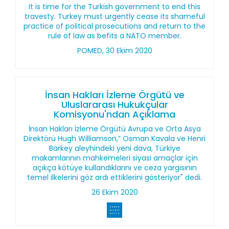
It is time for the Turkish government to end this
travesty. Turkey must urgently cease its shameful
practice of political prosecutions and return to the
rule of law as befits a NATO member.
POMED, 30 Ekim 2020
İnsan Hakları İzleme Örgütü ve
Uluslararası Hukukçular
Komisyonu'ndan Açıklama
İnsan Hakları İzleme Örgütü Avrupa ve Orta Asya
Direktörü Hugh Williamson,” Osman Kavala ve Henri
Barkey aleyhindeki yeni dava, Türkiye
makamlarının mahkemeleri siyasi amaçlar için
açıkça kötüye kullandıklarını ve ceza yargısının
temel ilkelerini göz ardı ettiklerini gösteriyor" dedi.
26 Ekim 2020