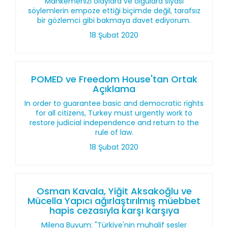
Mahkemenizi olaylara ve olgulara siyasi
söylemlerin empoze ettiği biçimde değil, tarafsız
bir gözlemci gibi bakmaya davet ediyorum.
18 Şubat 2020
POMED ve Freedom House'tan Ortak
Açıklama
In order to guarantee basic and democratic rights
for all citizens, Turkey must urgently work to
restore judicial independence and return to the
rule of law.
18 Şubat 2020
Osman Kavala, Yiğit Aksakoğlu ve
Mücella Yapıcı ağırlaştırılmış müebbet
hapis cezasıyla karşı karşıya
Milena Buyum: "Türkiye'nin muhalif sesler