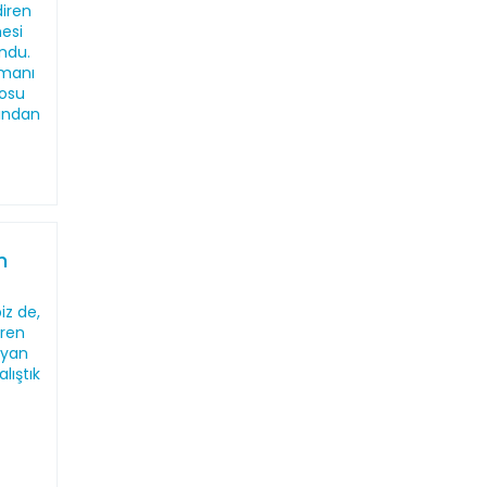
diren
esi
ndu.
zmanı
tosu
ından
n
iz de,
eren
 yan
lıştık