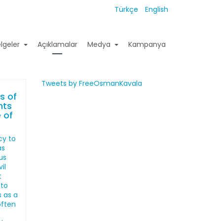
Türkçe
English
lgeler
Açıklamalar
Medya
Kampanya
Tweets by FreeOsmanKavala
s of
hts
 of
cy to
as
us
il
t
 to
s as a
often