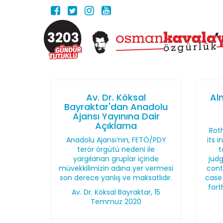
3203
Av. Dr. Köksal
Al
Bayraktar'dan Anadolu
Ajansı Yayınına Dair
Açıklama
Roth
Anadolu Ajansı’nın, FETÖ/PDY
its 
terör örgütü nedeni ile
t
yargılanan gruplar içinde
judg
müvekkilimizin adına yer vermesi
cont
son derece yanlış ve maksatlıdır.
case
fort
Av. Dr. Köksal Bayraktar, 15
Temmuz 2020