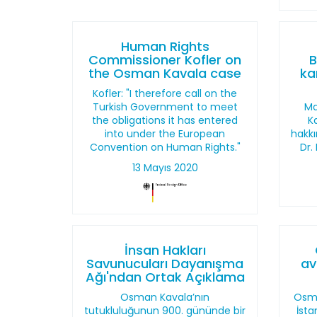
Human Rights
Commissioner Kofler on
B
the Osman Kavala case
ka
Kofler: "I therefore call on the
Turkish Government to meet
Ma
the obligations it has entered
Ka
into under the European
hakkı
Convention on Human Rights."
Dr.
13 Mayıs 2020
İnsan Hakları
Savunucuları Dayanışma
av
Ağı'ndan Ortak Açıklama
Osman Kavala’nın
Osma
tutukluluğunun 900. gününde bir
İsta