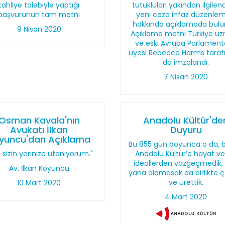
tahliye talebiyle yaptığı
tutukluları yakından ilgilen
başvurunun tam metni
yeni ceza infaz düzenlem
hakkında açıklamada bulu
9 Nisan 2020
Açıklama metni Türkiye u
ve eski Avrupa Parlamen
üyesi Rebecca Harms taraf
da imzalandı.
7 Nisan 2020
Osman Kavala'nın
Anadolu Kültür'de
Avukatı İlkan
Duyuru
yuncu'dan Açıklama
Bu 855 gün boyunca o da, b
 sizin yerinize utanıyorum."
Anadolu Kültür’e hayat v
ideallerden vazgeçmedik,
Av. İlkan Koyuncu
yana olamasak da birlikte ça
ve ürettik.
10 Mart 2020
4 Mart 2020