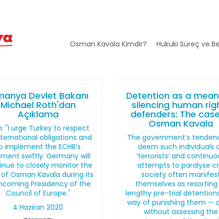
Osman Kavala Kimdir?
Hukuki Süreç ve Be
manya Devlet Bakanı
Detention as a mean
Michael Roth'dan
silencing human rig
Açıklama
defenders: The case
Osman Kavala
: "I urge Turkey to respect
international obligations and
The government’s tenden
o implement the ECHR’s
deem such individuals 
ment swiftly. Germany will
‘terrorists’ and continuo
inue to closely monitor the
attempts to paralyse civ
 of Osman Kavala during its
society often manifes
hcoming Presidency of the
themselves as resorting
Council of Europe."
lengthy pre-trial detention
way of punishing them — 
4 Haziran 2020
without assessing the