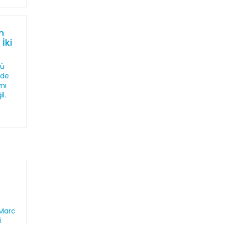
n
 İki
cü
’de
mı
l.
 Marc
i