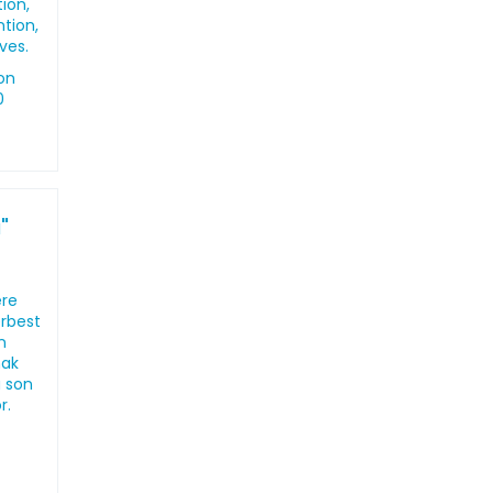
ion,
ntion,
ves.
on
0
"
ere
erbest
n
mak
a son
r.