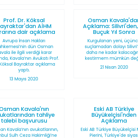
Prof. Dr. Köksal
Osman Kavala'da
ayraktar'dan AİHM
Açıklama: Silivri'den,
rarına dair açıklama
Buçuk Yıl Sonra
Avrupa İnsan Hakları
Kurgulanan yeni, üçün
hkemesi’nin dün Osman
suçlamadan dolayı Silivri
vala ile ilgili verdiği karar
daha ne kadar kalacağı
nda, Kavala’nın Avukatı Prof.
kestirmem mümkün deği
 Köksal Bayraktar açıklama
21 Nisan 2020
yaptı.
13 Mayıs 2020
Osman Kavala'nın
Eski AB Türkiye
ukatlarından tahliye
Büyükelçisi'nden
talebi başvurusu
Açıklama
n Kavala’nın avukatlarının,
Eski AB Türkiye Büyükelçisi
nbul Sulh Ceza Hakimliği’ne
Pierini, Türkiye'de siyas