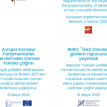
requirements of the situat
the proportionality of dete
or non-custodial alternati
European Implementati
Network, 2 Haziran 202
Avrupa Konseyi
BHRC "Gezi Davası
Parlamenterler
gözlem raporunu
eclisi'nden Osman
yayınladı
Kavala çağrısı
Raporda Türkiyeli yetkilil
iyeli yetkilileri AİHM kararını
Osman Kavala'nın derhal s
lamaya ve 18 Ekim 2017'den
bırakılması ve Kavala'nı
ri tutuklu bulunan Osman
tutukluluk süresini uzat
Kavala'yı derhal serbest
adına yapılan manevralar
bırakmaya çağırıyoruz.
verilmesi çağrısı yapılıyo
13 Mayıs 2020
14 Mayıs 2020