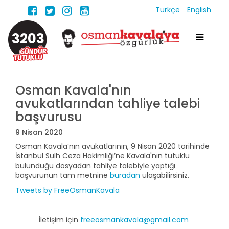
Türkçe
English
3203
Osman Kavala'nın
avukatlarından tahliye talebi
başvurusu
9 Nisan 2020
Osman Kavala’nın avukatlarının, 9 Nisan 2020 tarihinde
İstanbul Sulh Ceza Hakimliği’ne Kavala'nın tutuklu
bulunduğu dosyadan tahliye talebiyle yaptığı
başvurunun tam metnine
buradan
ulaşabilirsiniz.
Tweets by FreeOsmanKavala
İletişim için
freeosmankavala@gmail.com