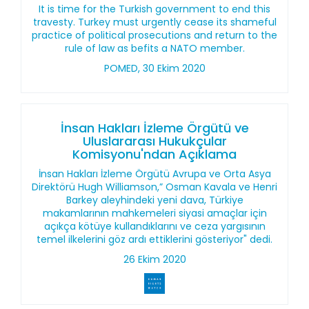
It is time for the Turkish government to end this
travesty. Turkey must urgently cease its shameful
practice of political prosecutions and return to the
rule of law as befits a NATO member.
POMED, 30 Ekim 2020
İnsan Hakları İzleme Örgütü ve
Uluslararası Hukukçular
Komisyonu'ndan Açıklama
İnsan Hakları İzleme Örgütü Avrupa ve Orta Asya
Direktörü Hugh Williamson,” Osman Kavala ve Henri
Barkey aleyhindeki yeni dava, Türkiye
makamlarının mahkemeleri siyasi amaçlar için
açıkça kötüye kullandıklarını ve ceza yargısının
temel ilkelerini göz ardı ettiklerini gösteriyor" dedi.
26 Ekim 2020