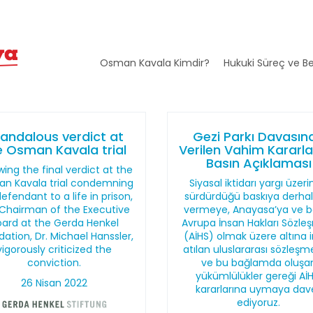
Osman Kavala Kimdir?
Hukuki Süreç ve Be
andalous verdict at
Gezi Parkı Davasın
e Osman Kavala trial
Verilen Vahim Kararla i
Basın Açıklaması
wing the final verdict at the
n Kavala trial condemning
Siyasal iktidarı yargı üzer
efendant to a life in prison,
sürdürdüğü baskıya derhal
Chairman of the Executive
vermeye, Anayasa’ya ve b
oard at the Gerda Henkel
Avrupa İnsan Hakları Sözle
ation, Dr. Michael Hanssler,
(AİHS) olmak üzere altına
vigorously criticized the
atılan uluslararası sözleşm
conviction.
ve bu bağlamda oluşa
yükümlülükler gereği Aİ
26 Nisan 2022
kararlarına uymaya dav
ediyoruz.