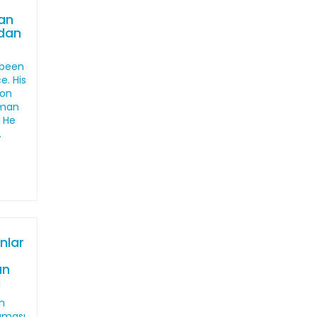
an
ndan
 been
e. His
ion
uman
. He
.
nlar
an
ı
n
maması