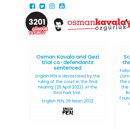
3201
Osman Kavala and Gezi
Sc
trial co-defendants
th
sentenced
Follo
English PEN is devastated by the
Osma
ruling of the court in the final
the d
hearing (25 April 2022) of the
the 
Gezi Park trial.
B
Found
English PEN, 26 Nisan 2022