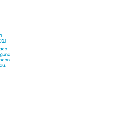
n
021
mada
uğuna
ından
du.