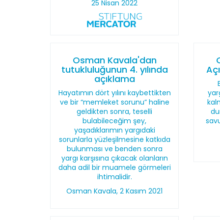
25 Nisan 2022
Osman Kavala'dan
tutukluluğunun 4. yılında
Açı
açıklama
Hayatımın dört yılını kaybettikten
yar
ve bir “memleket sorunu” haline
kal
geldikten sonra, teselli
du
bulabileceğim şey,
sav
yaşadıklarımın yargıdaki
sorunlarla yüzleşilmesine katkıda
bulunması ve benden sonra
yargı karşısına çıkacak olanların
daha adil bir muamele görmeleri
ihtimalidir.
Osman Kavala, 2 Kasım 2021