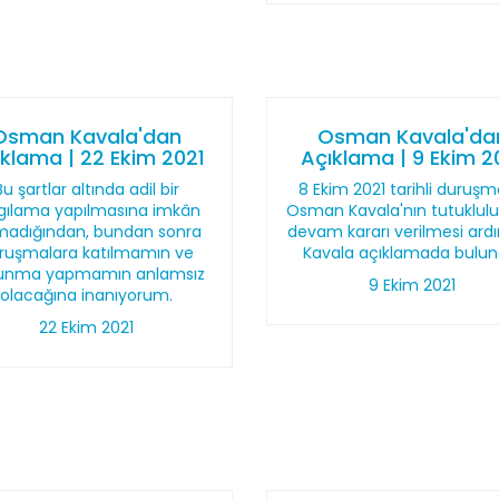
Osman Kavala'dan
Osman Kavala'da
klama | 22 Ekim 2021
Açıklama | 9 Ekim 2
Bu şartlar altında adil bir
8 Ekim 2021 tarihli duruş
gılama yapılmasına imkân
Osman Kavala'nın tutuklul
madığından, bundan sonra
devam kararı verilmesi ard
ruşmalara katılmamın ve
Kavala açıklamada bulun
unma yapmamın anlamsız
9 Ekim 2021
olacağına inanıyorum.
22 Ekim 2021