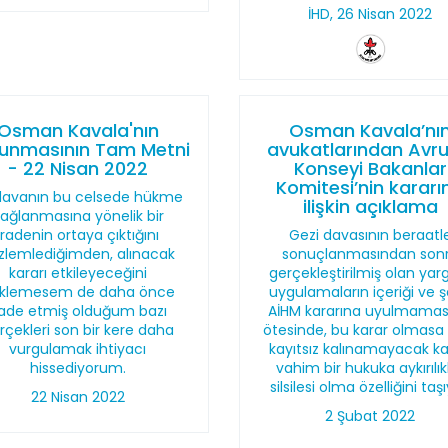
İHD, 26 Nisan 2022
Osman Kavala'nın
Osman Kavala’nı
unmasının Tam Metni
avukatlarından Avr
- 22 Nisan 2022
Konseyi Bakanlar
Komitesi’nin kararı
davanın bu celsede hükme
ilişkin açıklama
ağlanmasına yönelik bir
iradenin ortaya çıktığını
Gezi davasının beraatl
zlemlediğimden, alınacak
sonuçlanmasından son
kararı etkileyeceğini
gerçekleştirilmiş olan yarg
klemesem de daha önce
uygulamaların içeriği ve şe
fade etmiş olduğum bazı
AİHM kararına uyulmamas
rçekleri son bir kere daha
ötesinde, bu karar olmasa
vurgulamak ihtiyacı
kayıtsız kalınamayacak k
hissediyorum.
vahim bir hukuka aykırılık
silsilesi olma özelliğini taşı
22 Nisan 2022
2 Şubat 2022