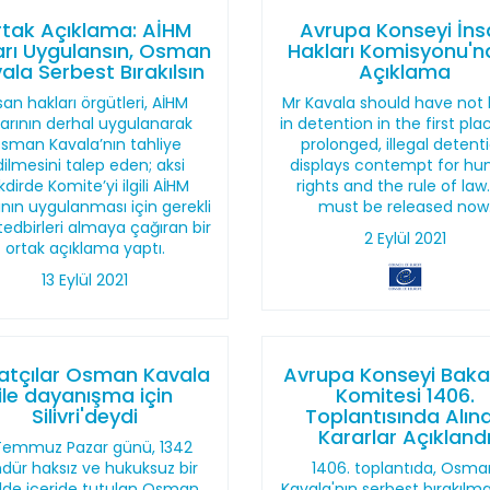
tak Açıklama: AİHM
Avrupa Konseyi İns
arı Uygulansın, Osman
Hakları Komisyonu'
ala Serbest Bırakılsın
Açıklama
san hakları örgütleri, AİHM
Mr Kavala should have not
rarının derhal uygulanarak
in detention in the first plac
sman Kavala’nın tahliye
prolonged, illegal detent
ilmesini talep eden; aksi
displays contempt for h
kdirde Komite’yi ilgili AİHM
rights and the rule of law
ının uygulanması için gerekli
must be released now
edbirleri almaya çağıran bir
2 Eylül 2021
ortak açıklama yaptı.
13 Eylül 2021
atçılar Osman Kavala
Avrupa Konseyi Baka
ile dayanışma için
Komitesi 1406.
Silivri'deydi
Toplantısında Alın
Kararlar Açıkland
Temmuz Pazar günü, 1342
dür haksız ve hukuksuz bir
1406. toplantıda, Osma
ilde içeride tutulan Osman
Kavala'nın serbest bırakıl