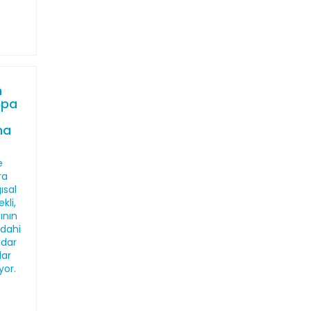
n
upa
na
e
ra
ısal
kli,
ının
 dahi
adar
lar
yor.