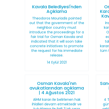
Kavala Belediyesi'nden
Or
Açıklama
Kar
Kav
Theodoros Mouriadis pointed
out that the government of the
İn
neighbor country must
ka
introduce the proceedings for a
O
fair trial for Osman Kavala and
ed
indicated that it will soon take
ta
concrete initiatives to promote
karar
the request for his immediate
tüm t
release.
14 Eylül 2021
Osman Kavala'nın
San
avukatlarından açıklama
| 4 Ağustos 2021
AİHM kararı ile belirlenen hak
4 
ihlalleri devam etmektedir ve
gün
tutuklama ile ilgili Türk ceza
şek