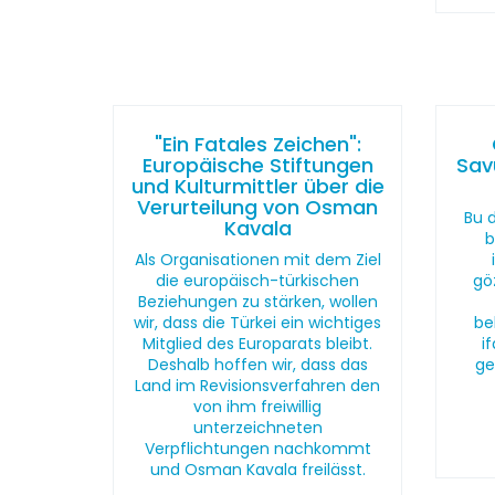
"Ein Fatales Zeichen":
Europäische Stiftungen
Sav
und Kulturmittler über die
Verurteilung von Osman
Bu 
Kavala
b
Als Organisationen mit dem Ziel
die europäisch-türkischen
gö
Beziehungen zu stärken, wollen
wir, dass die Türkei ein wichtiges
be
Mitglied des Europarats bleibt.
i
Deshalb hoffen wir, dass das
ge
Land im Revisionsverfahren den
von ihm freiwillig
unterzeichneten
Verpflichtungen nachkommt
und Osman Kavala freilässt.