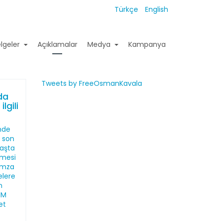
Türkçe
English
lgeler
Açıklamalar
Medya
Kampanya
Tweets by FreeOsmanKavala
da
lgili
inde
 son
aşta
şmesi
 imza
elere
n
HM
et