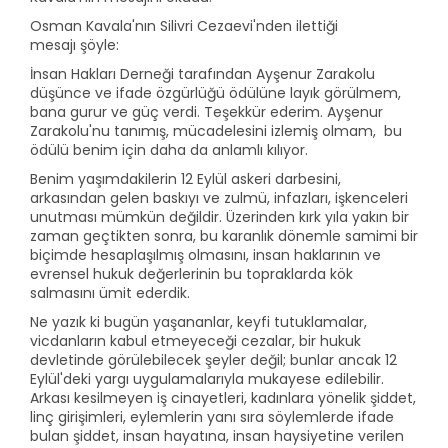
Osman Kavala'nın Silivri Cezaevi'nden ilettiği
mesajı şöyle:
İnsan Hakları Derneği tarafından Ayşenur Zarakolu
düşünce ve ifade özgürlüğü ödülüne layık görülmem,
bana gurur ve güç verdi. Teşekkür ederim. Ayşenur
Zarakolu'nu tanımış, mücadelesini izlemiş olmam, bu
ödülü benim için daha da anlamlı kılıyor.
Benim yaşımdakilerin 12 Eylül askeri darbesini,
arkasından gelen baskıyı ve zulmü, infazları, işkenceleri
unutması mümkün değildir. Üzerinden kırk yıla yakın bir
zaman geçtikten sonra, bu karanlık dönemle samimi bir
biçimde hesaplaşılmış olmasını, insan haklarının ve
evrensel hukuk değerlerinin bu topraklarda kök
salmasını ümit ederdik.
Ne yazık ki bugün yaşananlar, keyfi tutuklamalar,
vicdanların kabul etmeyeceği cezalar, bir hukuk
devletinde görülebilecek şeyler değil; bunlar ancak 12
Eylül'deki yargı uygulamalarıyla mukayese edilebilir.
Arkası kesilmeyen iş cinayetleri, kadınlara yönelik şiddet,
linç girişimleri, eylemlerin yanı sıra söylemlerde ifade
bulan şiddet, insan hayatına, insan haysiyetine verilen