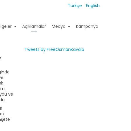
Türkçe
English
lgeler
Açıklamalar
Medya
Kampanya
Tweets by FreeOsmanKavala
n
ğinde
ve
ak
dum.
uydu ve
du.
ar
çok
hşete