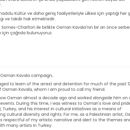
.
dolu Kültür ve daha geniş faaliyetleriyle ülkesi için yaptığı her ş
gı ve takdir hak etmektedir.
s Somes-Charlton ile birlikte Osman Kavala'nın bir an önce serbe
ı için çağrıda bulunuyoruz.
e Osman Kavala campaign,
aged to learn of the arrest and detention for much of the past 1
 Osman Kavala, whom I am proud to call my friend.
know Osman almost a decade ago and worked alongside him on a
c events. During this time, I was witness to Osman's love and pride
Turkey, and his interest in cultural initiatives as a means of
g cultural diversity and rights. For me, as a Palestinian artist, 
s respectful of my artistic narrative and alert to the themes an
ith many artists in Turkey.