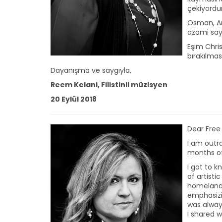
çekiyordur
Osman, Ana
azami say
Eşim Chri
bırakılmas
Dayanışma ve saygıyla,
Reem Kelani, Filistinli müzisyen
20 Eylül 2018
Dear Fre
I am outr
months of
I got to 
of artisti
homeland, 
emphasizin
was alway
I shared w