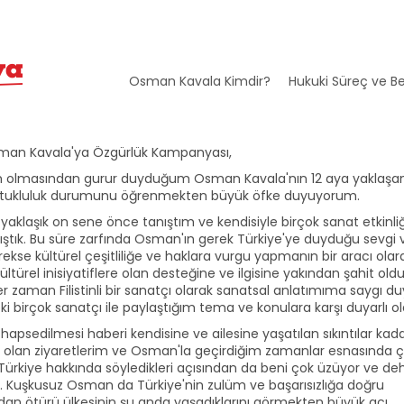
Osman Kavala Kimdir?
Hukuki Süreç ve Be
sman Kavala'ya Özgürlük Kampanyası,
 olmasından gurur duyduğum Osman Kavala'nın 12 aya yaklaşa
utukluluk durumunu öğrenmekten büyük öfke duyuyorum.
aklaşık on sene önce tanıştım ve kendisiyle birçok sanat etkinli
alıştık. Bu süre zarfında Osman'ın gerek Türkiye'ye duyduğu sevgi 
ekse kültürel çeşitliliğe ve haklara vurgu yapmanın bir aracı olar
ltürel inisiyatiflere olan desteğine ve ilgisine yakından şahit ol
 zaman Filistinli bir sanatçı olarak sanatsal anlatımıma saygı d
ki birçok sanatçı ile paylaştığım tema ve konulara karşı duyarlı ol
apsedilmesi haberi kendisine ve ailesine yaşatılan sıkıntılar kad
e olan ziyaretlerim ve Osman'la geçirdiğim zamanlar esnasında 
Türkiye hakkında söyledikleri açısından da beni çok üzüyor ve de
. Kuşkusuz Osman da Türkiye'nin zulüm ve başarısızlığa doğru
an ötürü ülkesinin şu anda yaşadıklarını görmekten büyük acı