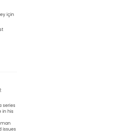
ey için
st
2
 series
 in his
Osman
d issues