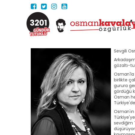
3201
Sevgili O
Arkadaşım
gözaltı-t
Osman'la y
birlikte ç
gurura ger
gördüğü kü
Osman her
Türkiye'de
Osman'ın h
Türkiye'y
sevdiğim 
düşürüyor
kaymasınd