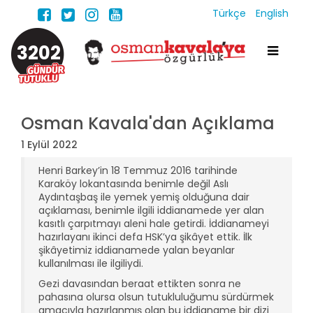
Türkçe
English
3202
Osman Kavala'dan Açıklama
1 Eylül 2022
Henri Barkey’in 18 Temmuz 2016 tarihinde
Karaköy lokantasında benimle değil Aslı
Aydıntaşbaş ile yemek yemiş olduğuna dair
açıklaması, benimle ilgili iddianamede yer alan
kasıtlı çarpıtmayı aleni hale getirdi. İddianameyi
hazırlayanı ikinci defa HSK’ya şikâyet ettik. İlk
şikâyetimiz iddianamede yalan beyanlar
kullanılması ile ilgiliydi.
Gezi davasından beraat ettikten sonra ne
pahasına olursa olsun tutukluluğumu sürdürmek
amacıyla hazırlanmış olan bu iddianame bir dizi