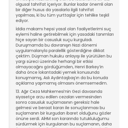
olgusal tahrifat içeriyor. Bunlar kadar önemli olan
bir diğer husus da yasalarla ilgili tahrifat
yapılması, ki bu tüm yurttaşlar için tehlike teşkil
ediyor.
İddia makamı hepsi yasal olan faaliyetlerimi suç
eylemi haline getirebilmek için yasadaki tanımları
hiçe sayan bir casusluk suçu kurguladı.
Duruşmamda bu davranışın Nazi dönemi
uygulamalarıyla paralellik gösterdiğine dikkat
çektim. Düşman hukuku anlayışı ile yürütülen bu
yargı süreci üzerinde herhangi bir etkisi
olmayacağını gördüğümden, Henri Barkey’in
daha önce lokantadaki yemek konusunda
konuşmamış, Aslı Aydıntaşbaş’ın da bu konuda
açıklama yapmamış olmasını önemsemedim.
13. Ağır Ceza Mahkemesi’nin Gezi davasında
siyasetçe arzu edilen cezaları vermesinden
sonra casusluk suçlamasının gereksiz hale
gelmesi ve beraat kararı ile sonuçlanması bu
suçlamanın bir kurgudan ibaret olduğunu gözler
önüne serdi. AİHM son kararında tutukluluğumu
sürdürmek için kurgulanan bu suçlamanın, daha