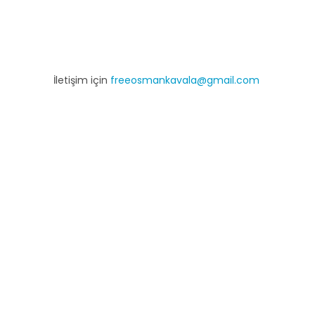
İletişim için
freeosmankavala@gmail.com