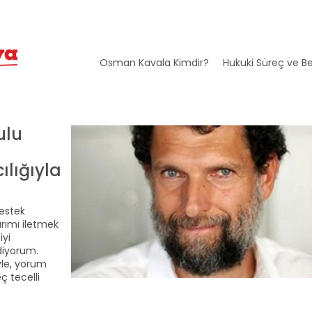
Osman Kavala Kimdir?
Hukuki Süreç ve Be
ulu
ılığıyla
destek
arımı iletmek
iyi
ediyorum.
yle, yorum
 tecelli