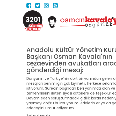
3201
Anadolu Kültür Yönetim Kur
Başkanı Osman Kavala'nın
cezaevinden avukatları arac
gönderdiği mesaj:
Dünyanın ve Türkiye’nin dört bir yanından gelen 
mesajları benim için çok kıymetli, herkese selaml
istiyorum. Sürecin başından beri yanımda olan ve 
temennilerini ileten siyasi aktörlere de teşekkür 
Devam eden soruşturmadaki gizlilik kararı nedeni
yapmayı doğru bulmuyorum. Adaletin er ya da geç
edeceğini umut ediyorum.
Selamlarımla.