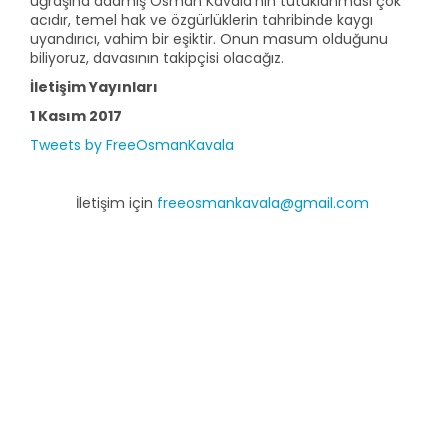
uğraşına adamış Osman Kavala'nın tutuklanması çok
acıdır, temel hak ve özgürlüklerin tahribinde kaygı
uyandırıcı, vahim bir eşiktir. Onun masum olduğunu
biliyoruz, davasının takipçisi olacağız.
İletişim Yayınları
1 Kasım 2017
Tweets by FreeOsmanKavala
İletişim için
freeosmankavala@gmail.com