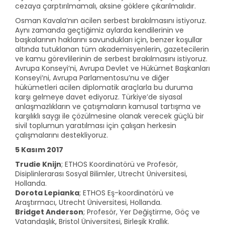
cezaya çarptırılmamalı, aksine göklere çıkarılmalıdır.
Osman Kavala’nın acilen serbest bırakılmasını istiyoruz.
Aynı zamanda geçtiğimiz aylarda kendilerinin ve
başkalarının haklarını savundukları için, benzer koşullar
altında tutuklanan tüm akademisyenlerin, gazetecilerin
ve kamu görevlilerinin de serbest bırakılmasını istiyoruz.
Avrupa Konseyi’ni, Avrupa Devlet ve Hükümet Başkanları
Konseyi’ni, Avrupa Parlamentosu’nu ve diğer
hükümetleri acilen diplomatik araçlarla bu duruma
karşı gelmeye davet ediyoruz. Türkiye’de siyasal
anlaşmazlıkların ve çatışmaların kamusal tartışma ve
karşılıklı saygı ile çözülmesine olanak verecek güçlü bir
sivil toplumun yaratılması için çalışan herkesin
çalışmalarını destekliyoruz.
5 Kasım 2017
Trudie Knijn
; ETHOS Koordinatörü ve Profesör,
Disiplinlerarası Sosyal Bilimler, Utrecht Üniversitesi,
Hollanda.
Dorota Lepianka
; ETHOS Eş-koordinatörü ve
Araştırmacı, Utrecht Üniversitesi, Hollanda.
Bridget Anderson
; Profesör, Yer Değiştirme, Göç ve
Vatandaşlık, Bristol Üniversitesi, Birleşik Krallık.