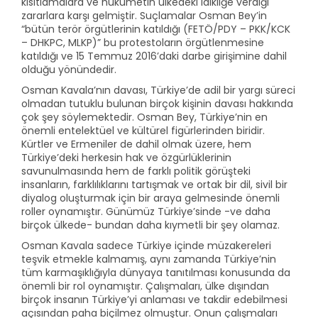
kısıtlamalara ve hükümetin ülkedeki laikliğe verdiği
zararlara karşı gelmiştir. Suçlamalar Osman Bey’in
“bütün terör örgütlerinin katıldığı (FETÖ/PDY – PKK/KCK
– DHKPC, MLKP)” bu protestoların örgütlenmesine
katıldığı ve 15 Temmuz 2016’daki darbe girişimine dahil
olduğu yönündedir.
Osman Kavala’nın davası, Türkiye’de adil bir yargı süreci
olmadan tutuklu bulunan birçok kişinin davası hakkında
çok şey söylemektedir. Osman Bey, Türkiye’nin en
önemli entelektüel ve kültürel figürlerinden biridir.
Kürtler ve Ermeniler de dahil olmak üzere, hem
Türkiye’deki herkesin hak ve özgürlüklerinin
savunulmasında hem de farklı politik görüşteki
insanların, farklılıklarını tartışmak ve ortak bir dil, sivil bir
diyalog oluşturmak için bir araya gelmesinde önemli
roller oynamıştır. Günümüz Türkiye’sinde -ve daha
birçok ülkede- bundan daha kıymetli bir şey olamaz.
Osman Kavala sadece Türkiye içinde müzakereleri
teşvik etmekle kalmamış, aynı zamanda Türkiye’nin
tüm karmaşıklığıyla dünyaya tanıtılması konusunda da
önemli bir rol oynamıştır. Çalışmaları, ülke dışından
birçok insanın Türkiye’yi anlaması ve takdir edebilmesi
açısından paha biçilmez olmuştur. Onun çalışmaları