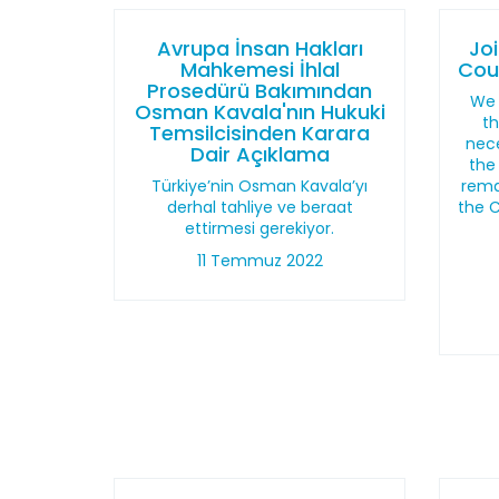
Avrupa İnsan Hakları
Jo
Mahkemesi İhlal
Coun
Prosedürü Bakımından
We 
Osman Kavala'nın Hukuki
th
Temsilcisinden Karara
nec
Dair Açıklama
the
Türkiye’nin Osman Kavala’yı
rema
derhal tahliye ve beraat
the C
ettirmesi gerekiyor.
11 Temmuz 2022