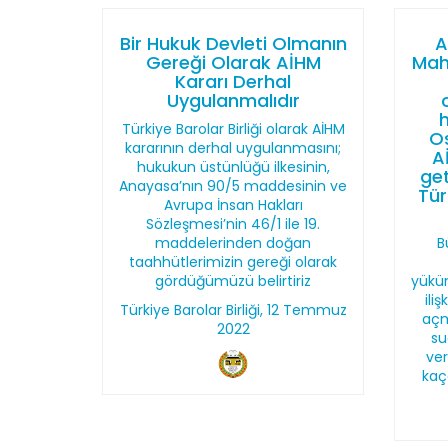
Bir Hukuk Devleti Olmanın
A
Gereği Olarak AİHM
Mah
Kararı Derhal
Uygulanmalıdır
Türkiye Barolar Birliği olarak AİHM
Os
kararının derhal uygulanmasını;
A
hukukun üstünlüğü ilkesinin,
get
Anayasa’nın 90/5 maddesinin ve
Tür
Avrupa İnsan Hakları
Sözleşmesi’nin 46/1 ile 19.
maddelerinden doğan
B
taahhütlerimizin gereği olarak
gördüğümüzü belirtiriz
yüküm
ili
Türkiye Barolar Birliği, 12 Temmuz
açm
2022
su
ver
kaç