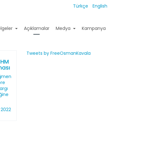
Türkçe
English
lgeler
Açıklamalar
Medya
Kampanya
Tweets by FreeOsmanKavala
İHM
ması
ağmen
öre
argı
ğine
 2022