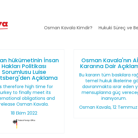
Osman Kavala Kimdir?
Hukuki Süreç ve Be
an hükümetinin İnsan
Osman Kavala'nın A
Hakları Politikası
Kararına Dair Açıkla
Sorumlusu Luise
Bu kararın tüm baskılara r
sberg'den Açıklama
temel hukuk ilkelerine g
 is therefore high time for
davranmakta ısrar eden y
urkey to finally meet its
mensuplarına güç verece
ernational obligations and
inanıyorum.
release Osman Kavala.
Osman Kavala, 12 Temmuz
18 Ekim 2022