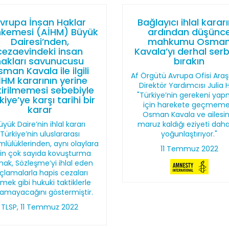
vrupa İnsan Haklar
Bağlayıcı ihlal kararı
kemesi (AİHM) Büyük
ardından düşünc
Dairesi’nden,
mahkumu Osma
cezaevindeki insan
Kavala’yı derhal ser
hakları savunucusu
bırakın
man Kavala ile ilgili
Af Örgütü Avrupa Ofisi Ara
İHM kararının yerine
Direktör Yardımcısı Julia H
irilmemesi sebebiyle
"Türkiye’nin gerekeni ya
kiye’ye karşı tarihi bir
için harekete geçmeme
karar
Osman Kavala ve ailesin
üyük Daire’nin ihlal kararı
maruz kaldığı eziyeti dah
Türkiye’nin uluslararası
yoğunlaştırıyor."
lülüklerinden, aynı olaylara
11 Temmuz 2022
şkin çok sayıda kovuşturma
ak, Sözleşme’yi ihlal eden
çlamalarla hapis cezaları
mek gibi hukuki taktiklerle
amayacağını göstermiştir.
TLSP, 11 Temmuz 2022