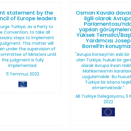
int statement by the
Osman Kavala davas
cil of Europe leaders
ilgili olarak Avrup
Parlamentosu’nd
urge Türkiye, as a Party to
yapılan görüşmeler
e Convention, to take all
Yüksek Temsilci/Ba
essary steps to implement
Yardımcısı Josep
 judgment. This matter will
Borrell’in konuşma
in under the supervision of
ommittee of Ministers until
"Avrupa Konseyi’nin eski bir
the judgment is fully
olan Türkiye, hukuki bir gere
implemented.
olarak Avrupa İnsan Hakl
Mahkemesi’nin kararları
11 Temmuz 2022
uygulamalıdır. Bu husus
Türkiye bir istisna teşki
etmemektedir."
AB Türkiye Delegasyonu, 5 
2022