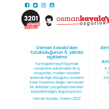
3201
Osman Kavala'dan
Alm
tutukluluğunun 5. yılında
açıklama
Amt
Yurttaşların keyfi biçimde
cezaevine sokulmaları ile iş
It
cinayetleri, maden faciaları
T
arasında ilişki olduğunu, bunların
int
insan hayatına değer vermeyen
bir anlayışın yaygınlaşmasından
kaynaklandığını düşünüyorum.
Osman Kavala, 1 Kasım 2022