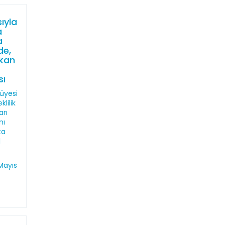
ıyla
a
a
de,
şkan
sı
 üyesi
klilik
arı
nı
ta
l
Mayıs