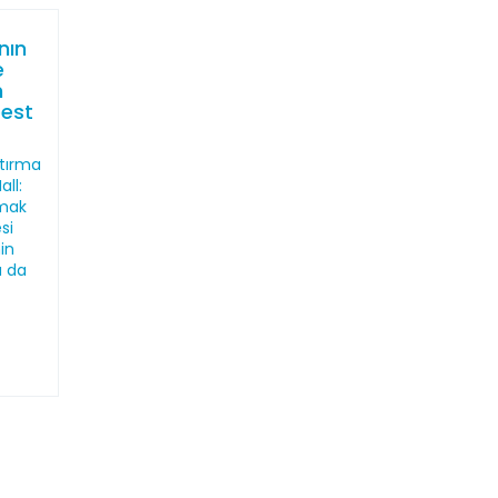
nın
e
n
best
ştırma
all:
pmak
si
in
a da