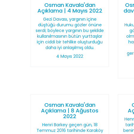
Osman Kavala'dan
Os
Açıklama | 4 Mayıs 2022
dav
Gezi Davası, yargının içine
düştüğü durumu gözler önüne
Huku
serdi; böylece yargının bu şekilde
gö
kullanılmasının bütün yurttaşlar
olm
için ciddi bir tehlike oluşturduğu
ha
daha iyi anlaşılmış oldu.
ger
4 Mayıs 2022
Osman Kavala'dan
Açıklama | 8 Ağustos
Aç
2022
Henr
Henri Barkey geçen gün, 18
tari
Temmuz 2016 tarihinde Karaköy
benim