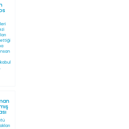
n
os
eri
ezi
ları
ettiği
na
 insan
kabul
.
man
lmış
ası
ütü
akları