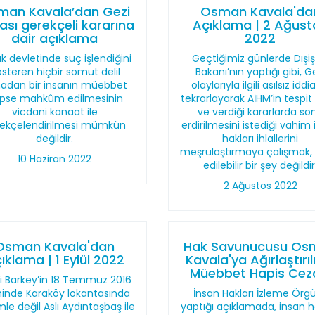
man Kavala’dan Gezi
Osman Kavala'da
ası gerekçeli kararına
Açıklama | 2 Ağust
dair açıklama
2022
k devletinde suç işlendiğini
Geçtiğimiz günlerde Dışişl
steren hiçbir somut delil
Bakanı’nın yaptığı gibi, G
adan bir insanın müebbet
olaylarıyla ilgili asılsız iddia
pse mahkûm edilmesinin
tekrarlayarak AİHM’in tespit 
vicdani kanaat ile
ve verdiği kararlarda so
ekçelendirilmesi mümkün
erdirilmesini istediği vahim
değildir.
hakları ihlallerini
meşrulaştırmaya çalışmak, 
10 Haziran 2022
edilebilir bir şey değildir
2 Ağustos 2022
Osman Kavala'dan
Hak Savunucusu Os
ıklama | 1 Eylül 2022
Kavala'ya Ağırlaştırı
Müebbet Hapis Cez
i Barkey’in 18 Temmuz 2016
hinde Karaköy lokantasında
İnsan Hakları İzleme Örg
le değil Aslı Aydıntaşbaş ile
yaptığı açıklamada, insan h