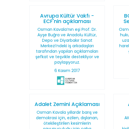
Avrupa Kültür Vakfı -
B
ECF'nin açıklaması
Se
Osman Kavala’nın eşi Prof. Dr.
Osma
Ayşe Buğra ve Anadolu Kültür,
huku
Depo ve Diyarbakır Sanat
uza
Merkezi’ndeki iş arkadaşları
hare
tarafından yapılan açıklamaları
şefkat ve teşvikle destekliyor ve
paylaşıyoruz.
6 Kasım 2017
Adalet Zemini Açıklaması
Osman Kavala yıllardır barış ve
demokrasi için, ezilen, dışlanan,
AI
ötekileştirilen kesimlerin
savunuculuğu için çaba
kiş