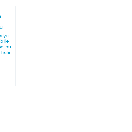
n
u
medya
a ile
ne, bu
 hale