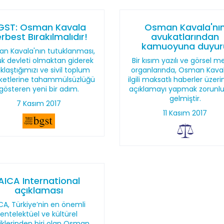
GST: Osman Kavala
Osman Kavala'nı
rbest Bırakılmalıdır!
avukatlarından
kamuoyuna duyur
n Kavala'nın tutuklanması,
k devleti olmaktan giderek
Bir kısım yazılı ve görsel 
klaştığımızı ve sivil toplum
organlarında, Osman Kaval
ketlerine tahammülsüzlüğü
ilgili maksatlı haberler üzeri
gösteren yeni bir adım.
açıklamayı yapmak zorunlu
gelmiştir.
7 Kasım 2017
11 Kasım 2017
AICA International
açıklaması
CA, Türkiye’nin en önemli
entelektüel ve kültürel
iliklerinden biri olan Osman