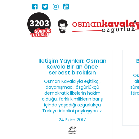
3203
İletişim Yayınları: Osman
B
Kavala Bir an önce
serbest bırakılsın
Os
Osman Kavala’yla eşitlikçi,
al
dayanışmacı, özgürlükçü
süre
demokratik ilkelerin hakim
ifti
olduğu, farklı kimliklerin barış
içinde yaşadığı özgürlükçü
Türkiye idealini paylaşıyoruz.
24 Ekim 2017