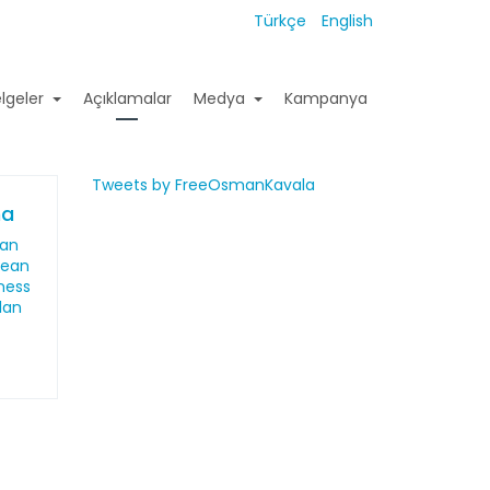
Türkçe
English
lgeler
Açıklamalar
Medya
Kampanya
Tweets by FreeOsmanKavala
ma
dan
pean
ness
lan