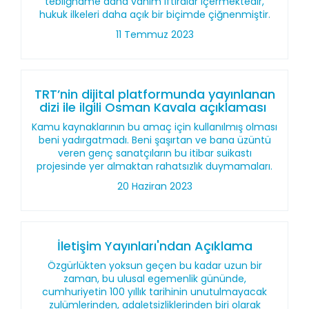
tebliğname daha vahim iftiralar içermektedir,
hukuk ilkeleri daha açık bir biçimde çiğnenmiştir.
11 Temmuz 2023
TRT’nin dijital platformunda yayınlanan
dizi ile ilgili Osman Kavala açıklaması
Kamu kaynaklarının bu amaç için kullanılmış olması
beni yadırgatmadı. Beni şaşırtan ve bana üzüntü
veren genç sanatçıların bu itibar suikastı
projesinde yer almaktan rahatsızlık duymamaları.
20 Haziran 2023
İletişim Yayınları'ndan Açıklama
Özgürlükten yoksun geçen bu kadar uzun bir
zaman, bu ulusal egemenlik gününde,
cumhuriyetin 100 yıllık tarihinin unutulmayacak
zulümlerinden, adaletsizliklerinden biri olarak