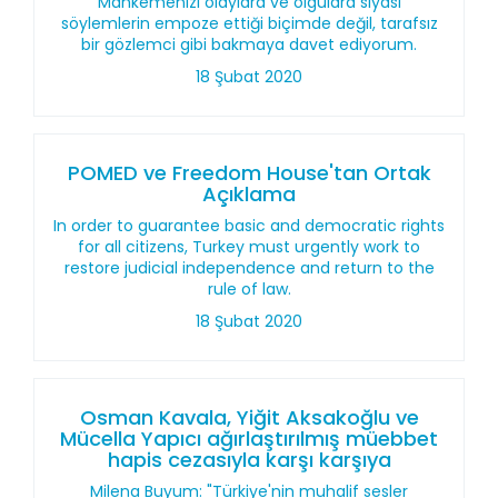
Mahkemenizi olaylara ve olgulara siyasi
söylemlerin empoze ettiği biçimde değil, tarafsız
bir gözlemci gibi bakmaya davet ediyorum.
18 Şubat 2020
POMED ve Freedom House'tan Ortak
Açıklama
In order to guarantee basic and democratic rights
for all citizens, Turkey must urgently work to
restore judicial independence and return to the
rule of law.
18 Şubat 2020
Osman Kavala, Yiğit Aksakoğlu ve
Mücella Yapıcı ağırlaştırılmış müebbet
hapis cezasıyla karşı karşıya
Milena Buyum: "Türkiye'nin muhalif sesler