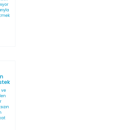
nıyor
rıyla
etmek
en
stek
T ve
den
r
sızın
n
kat