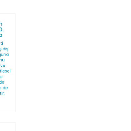
n
0.
a
ti
 dış
uğuna
unu
 ve
tlesel
er
rde
e de
ır.