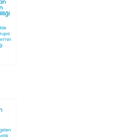
an
in
liği
dde
vrupa
ri’nin
ği
n
gelen
atik