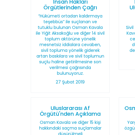
İnsan Hakları
Örgütlerinden Çağrı
U
“Hükümeti ortadan kaldırmaya
teşebbüs” ile suçlanan ve
tutuklu bulunan Osman Kavala
Sivi
ile Yiğit Aksakoğlu ve diğer 14 sivil
Kav
toplum aktörüne yönelik
ce
mesnetsiz iddialara cevaben,
d
sivil topluma yönelik giderek
de
artan baskılara ve sivil toplumun
suçlu haline getirilmesine son
verilmesi çağrısında
bulunuyoruz.
27 Şubat 2019
Uluslararası Af
Osm
Örgütü'nden Açıklama
Osman Kavala ve diğer 15 kişi
Yar
hakkındaki saçma suçlamalar
özgü
düşürülmeli