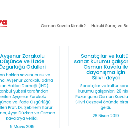
Osman Kavala Kimdir?
Hukuki Süreç ve Be
Ayşenur Zarakolu
Sanatçılar ve kült
Düşünce ve İfade
sanat kurumu çalışan
Özgürlüğü Ödülleri
Osman Kavala il
dayanışma için
san hakları savunucusu ve
Silivri'deydi
ncı Ayşenur Zarakolu adına
san Hakları Derneği (İHD)
Sanatçılar ve kültür san
stanbul Şubesi tarafından
kurumu çalışanları, 28 Ni
verilen Ayşenur Zarakolu
Pazar günü Osman Kavala 
şünce ve İfade Özgürlüğü
Silivri Cezaevi önünde bir
leri Prof. Dr. Şebnem Korur
geldi.
ancı, Ayşe Düzkan ve Osman
28 Nisan 2019
Kavala’ya verildi.
9 Mayıs 2019