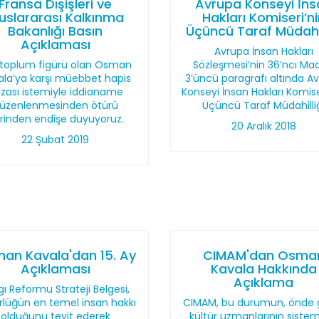
Fransa Dışişleri ve
Avrupa Konseyi İns
luslararası Kalkınma
Hakları Komiseri’n
Bakanlığı Basın
Üçüncü Taraf Müdahil
Açıklaması
Avrupa İnsan Hakları
l toplum figürü olan Osman
Sözleşmesi’nin 36’ncı Ma
ala’ya karşı müebbet hapis
3’üncü paragrafı altında A
zası istemiyle iddianame
Konseyi İnsan Hakları Komise
üzenlenmesinden ötürü
Üçüncü Taraf Müdahilli
rinden endişe duyuyoruz.
20 Aralık 2018
22 Şubat 2019
an Kavala'dan 15. Ay
CIMAM'dan Osma
Açıklaması
Kavala Hakkında
Açıklama
gı Reformu Strateji Belgesi,
rlüğün en temel insan hakkı
CIMAM, bu durumun, önde 
olduğunu teyit ederek
kültür uzmanlarının sistem