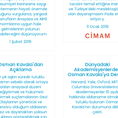
sumiyet karinesine saygı
tacizini temsil ettiğine ina
stermenin hayati önemde
ve Türkiye’deki meslektaşla
uğunu vurgularsa, yargısal
olan dayanışmasını ifade 
arrufların Anayasa ve AİHS
istiyor.y.
normlarına uygun hale
11 Ocak 2019
gelmelerinin yolunun
labileceğini düşünüyorum.
1 Şubat 2019
Osman Kavala'dan
Dünyadaki
Açıklama
Akademisyenlerd
Osman Kavala'ya De
r yılı aşkın süredir tutuklu
amın sebebi olarak ortaya
Harvard, Yale, Oxford, MI
atılan anayasal düzeni
Columbia Üniversitelerin
eğiştirmek ve hükümeti
akademisyenler 10 aydı
irmek suçlamalarının Gezi
hakkında iddianame olmak
Olaylarının yöneticisi ve
tutuklu bulunan Osma
ansörü olduğum iddiasının
Kavala'nın durumuna dik
lsız ve dayanaktan yoksun
çekti.
uklarını gösterebilmek için