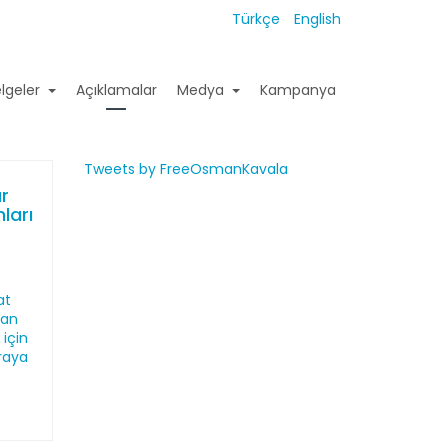
Türkçe
English
lgeler
Açıklamalar
Medya
Kampanya
Tweets by FreeOsmanKavala
ür
ları
e
at
san
için
araya