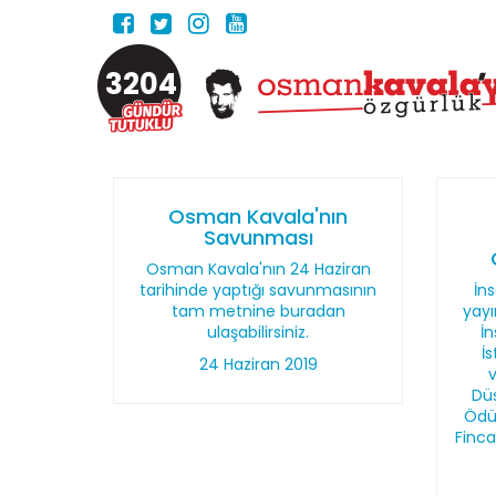
3204
Osman Kavala'nın
Savunması
Osman Kavala'nın 24 Haziran
tarihinde yaptığı savunmasının
İn
tam metnine buradan
yayı
ulaşabilirsiniz.
İn
İ
24 Haziran 2019
Dü
Ödül
Finc