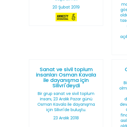
ma
20 Şubat 2019
gö
old
tas
açı
Sanat ve sivil toplum
insanları Osman Kavala
ile dayanışma için
Bi
Silivri'deydi
olm
Bir grup sanat ve sivil toplum
insanı, 23 Aralık Pazar günü
d
Osman Kavala ile dayanışma
dev
için Silivri'de buluştu.
fin
23 Aralık 2018
ası
old