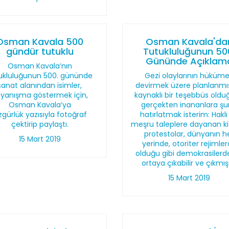
Osman Kavala 500
Osman Kavala'da
gündür tutuklu
Tutukluluğunun 50
Gününde Açıklam
Osman Kavala’nın
ukluluğunun 500. gününde
Gezi olaylarının hüküme
sanat alanından isimler,
devirmek üzere planlanmış
yanışma göstermek için,
kaynaklı bir teşebbüs old
Osman Kavala’ya
gerçekten inananlara ş
gürlük yazısıyla fotoğraf
hatırlatmak isterim: Haklı
çektirip paylaştı.
meşru taleplere dayanan ki
protestolar, dünyanın h
15 Mart 2019
yerinde, otoriter rejimle
olduğu gibi demokrasilerd
ortaya çıkabilir ve çıkmışt
15 Mart 2019