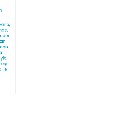
n
ı
yana,
'nde,
meden
zın
sman
a
yle
 eşi
 ile