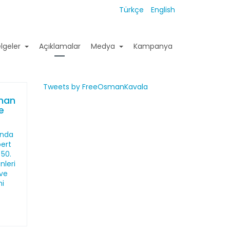
Türkçe
English
lgeler
Açıklamalar
Medya
Kampanya
Tweets by FreeOsmanKavala
sman
de
ında
bert
 50.
nleri
 ve
ni