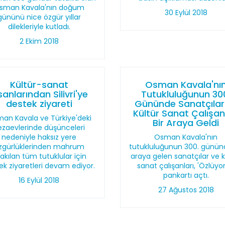
sman Kavala'nın doğum
30 Eylül 2018
gününü nice özgür yıllar
dilekleriyle kutladı.
2 Ekim 2018
Kültür-sanat
Osman Kavala'nı
sanlarından Silivri'ye
Tutukluluğunun 30
destek ziyareti
Gününde Sanatçılar
Kültür Sanat Çalışan
an Kavala ve Türkiye'deki
Bir Araya Geldi
ezaevlerinde düşünceleri
nedeniyle haksız yere
Osman Kavala'nın
zgürlüklerinden mahrum
tutukluluğunun 300. gününd
rakılan tüm tutuklular için
araya gelen sanatçılar ve k
ek ziyaretleri devam ediyor.
sanat çalışanları, 'Özlüyo
pankartı açtı.
16 Eylül 2018
27 Ağustos 2018