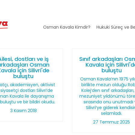
Osman Kavala Kimdir?
Hukuki Süreç ve Be
Ailesi, dostları ve iş
Sınıf arkadaşları O
arkadaşları Osman
Kavala için Silivri'
avala için Silivri'de
buluştu
buluştu
Osman Kavala’nın 1975 yıl
atçı, akademisyen, aktivist
birlikte mezun olduğu Ro
siyasetçi dostları Silivri’de
Kolej’den sınıf arkadaşları,
an Kavala ile dayanışma
mezuniyet yıldönümü töre
 buluştu ve bir bildiri okudu.
sırasında onu unutmadı
Silivri’ye giderek kendisi
3 Kasım 2018
selamladı.
27 Temmuz 2025