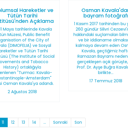
lumsal Hareketler ve
Osman Kavala'da
Tütün Tarihi
bayram fotoğraf
titüsü'nden Açıklama
1 Kasım 2017 tarihinden bu 
31 Mayıs tarihlerinde Kavala
260 gündür Silivri Cezaevi
tün Müzesi, Public Benefit
hakkındaki suçlamaları bil
ganisation of the City of
ve bir iddianame olmaksı
ala (DIMOFELIA) ve Sosyal
kalmaya devam eden O
areketler ve Tütün Tarihi
Kavala, geçtiğimiz haft
tüsü (The Institute of Social
Ramazan Bayramı nedeni
ovements and Tobacco
gerçekleşen açık görüşte,
History) ortaklığıyla
Prof. Dr. Ayşe Buğra Kavala
enlenen "Turmac: Kavala-
birlikte...
stantinople-Amsterdam"
17 Temmuz 2018
isi Osman Kavala'ya adandı.
2 Ağustos 2018
11
12
13
14
...
Sonraki
Son