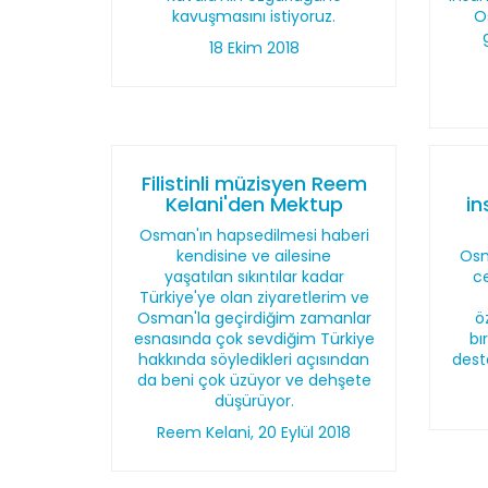
kavuşmasını istiyoruz.
O
18 Ekim 2018
Filistinli müzisyen Reem
Kelani'den Mektup
in
Osman'ın hapsedilmesi haberi
kendisine ve ailesine
Osm
yaşatılan sıkıntılar kadar
c
Türkiye'ye olan ziyaretlerim ve
Osman'la geçirdiğim zamanlar
ö
esnasında çok sevdiğim Türkiye
bı
hakkında söyledikleri açısından
dest
da beni çok üzüyor ve dehşete
düşürüyor.
Reem Kelani, 20 Eylül 2018