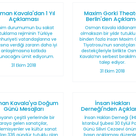
man Kavala'dan 1 Yıl
Maxim Gorki Theat
Açıklaması
Berlin'den Açıkla
nim durumumun bu sakat
Osman Kavala iddiana
tuklama rejiminin Türkiye
olmaksızın bir yıldır tutuklu
uriyeti vatandaşlarına ve
binden fazla insan Maxim 
sına verdiği zararın daha iyi
Tiyatrosu’nun sanatçıları
anlaşılmasına katkıda
destekçileriyle birlikte O
unacağını ümit ediyorum.
Kavala’nın serbest bırakılm
talep ediyor.
31 Ekim 2018
31 Ekim 2018
an Kavala'ya Doğum
İnsan Hakları
Günü Mesajları
Derneği'nden Açıkl
yanın çeşitli yerlerinde bir
İnsan Hakları Derneği (İ
araya gelen sanatçılar,
İstanbul Şubesi 30 Eylül P
emisyenler ve kültür sanat
Günü Silivri Cezaevi önü
ları 336 gündür tutuklu olan
basın açıklaması düzenle