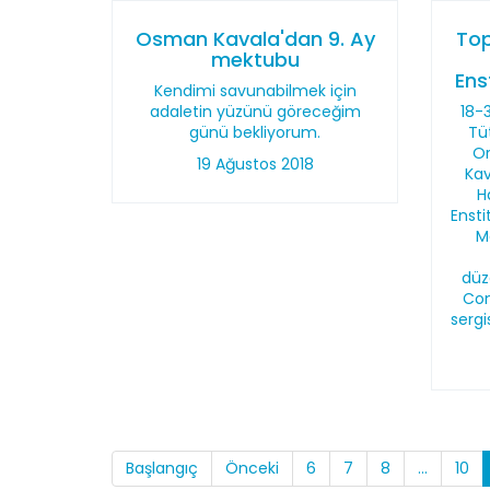
Osman Kavala'dan 9. Ay
Top
mektubu
Ens
Kendimi savunabilmek için
adaletin yüzünü göreceğim
18-
günü bekliyorum.
Tü
Or
19 Ağustos 2018
Kav
H
Ensti
M
düz
Con
serg
Başlangıç
Önceki
6
7
8
...
10