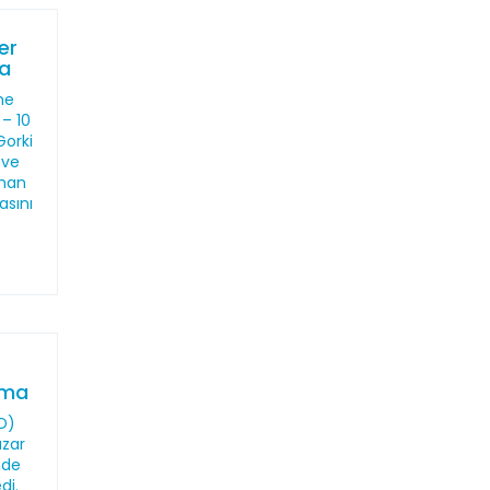
er
ma
me
 – 10
Gorki
 ve
sman
asını
ama
HD)
azar
nde
di.