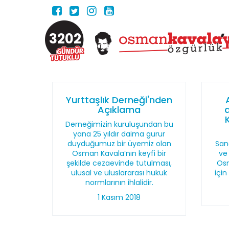
3202
Yurttaşlık Derneği'nden
Açıklama
K
Derneğimizin kuruluşundan bu
yana 25 yıldır daima gurur
duyduğumuz bir üyemiz olan
San
Osman Kavala’nın keyfi bir
ve 
şekilde cezaevinde tutulması,
Osm
ulusal ve uluslararası hukuk
için
normlarının ihlalidir.
1 Kasım 2018