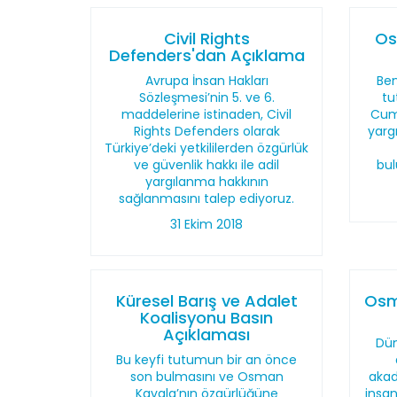
Civil Rights
Os
Defenders'dan Açıklama
Avrupa İnsan Hakları
Be
Sözleşmesi’nin 5. ve 6.
tu
maddelerine istinaden, Civil
Cumh
Rights Defenders olarak
yargı
Türkiye’deki yetkililerden özgürlük
ve güvenlik hakkı ile adil
bul
yargılanma hakkının
sağlanmasını talep ediyoruz.
31 Ekim 2018
Küresel Barış ve Adalet
Osm
Koalisyonu Basın
Açıklaması
Dün
Bu keyfi tutumun bir an önce
son bulmasını ve Osman
akad
Kavala’nın özgürlüğüne
insan