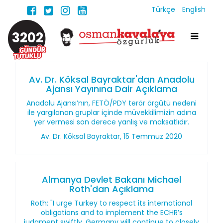
Türkçe
English
3202
Av. Dr. Köksal Bayraktar'dan Anadolu
Ajansı Yayınına Dair Açıklama
Anadolu Ajansı’nın, FETÖ/PDY terör örgütü nedeni
ile yargılanan gruplar içinde müvekkilimizin adına
yer vermesi son derece yanlış ve maksatlıdır.
Av. Dr. Köksal Bayraktar, 15 Temmuz 2020
Almanya Devlet Bakanı Michael
Roth'dan Açıklama
Roth: "I urge Turkey to respect its international
obligations and to implement the ECHR’s
judgment swiftly. Germany will continue to closely