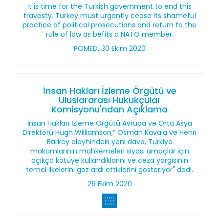
It is time for the Turkish government to end this
travesty. Turkey must urgently cease its shameful
practice of political prosecutions and return to the
rule of law as befits a NATO member.
POMED, 30 Ekim 2020
İnsan Hakları İzleme Örgütü ve
Uluslararası Hukukçular
Komisyonu'ndan Açıklama
İnsan Hakları İzleme Örgütü Avrupa ve Orta Asya
Direktörü Hugh Williamson,” Osman Kavala ve Henri
Barkey aleyhindeki yeni dava, Türkiye
makamlarının mahkemeleri siyasi amaçlar için
açıkça kötüye kullandıklarını ve ceza yargısının
temel ilkelerini göz ardı ettiklerini gösteriyor" dedi.
26 Ekim 2020