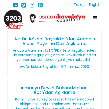
Türkçe
English
3203
Av. Dr. Köksal Bayraktar'dan Anadolu
Ajansı Yayınına Dair Açıklama
Anadolu Ajansı’nın, FETÖ/PDY terör örgütü nedeni
ile yargılanan gruplar içinde müvekkilimizin adına
yer vermesi son derece yanlış ve maksatlıdır.
Av. Dr. Köksal Bayraktar, 15 Temmuz 2020
Almanya Devlet Bakanı Michael
Roth'dan Açıklama
Roth: "I urge Turkey to respect its international
obligations and to implement the ECHR’s
judgment swiftly. Germany will continue to closely