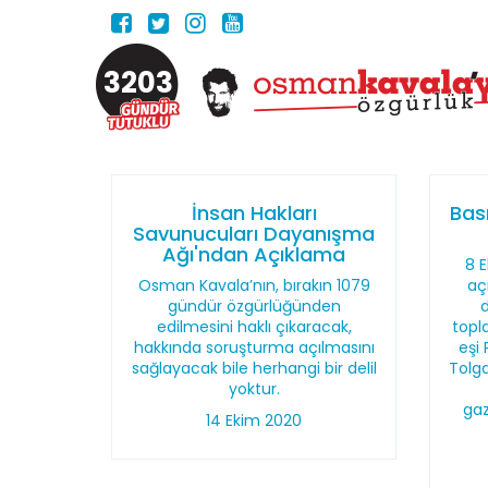
3203
İnsan Hakları
Bası
Savunucuları Dayanışma
Ağı'ndan Açıklama
8 
Osman Kavala’nın, bırakın 1079
aç
gündür özgürlüğünden
edilmesini haklı çıkaracak,
topl
hakkında soruşturma açılmasını
eşi 
sağlayacak bile herhangi bir delil
Tolga
yoktur.
gaz
14 Ekim 2020