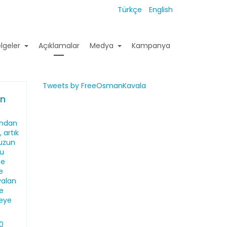
Türkçe
English
lgeler
Açıklamalar
Medya
Kampanya
Tweets by FreeOsmanKavala
ın
ından
 artık
uzun
u
se
e
yalan
e
eye
20