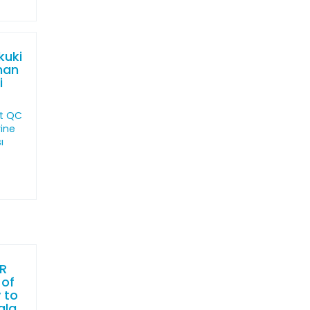
kuki
man
i
t QC
ine
ı
.
R
 of
 to
ala