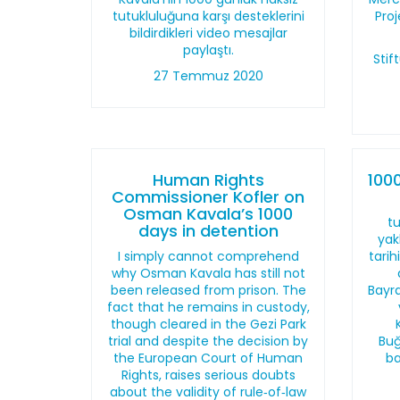
tutukluluğuna karşı desteklerini
Pro
bildirdikleri video mesajlar
paylaştı.
Sti
27 Temmuz 2020
Human Rights
100
Commissioner Kofler on
Osman Kavala’s 1000
t
days in detention
yak
I simply cannot comprehend
tarih
why Osman Kavala has still not
been released from prison. The
Bayra
fact that he remains in custody,
though cleared in the Gezi Park
trial and despite the decision by
Buğ
the European Court of Human
ba
Rights, raises serious doubts
about the validity of rule‑of‑law