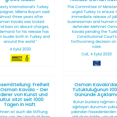
sty International’s Turkey
The Committee of Minister
aigner, Milena Buyum said:
urged Turkey to ensure 
Almost three years after
immediate release of jai
sman Kavala was locked
businessman and human r
nd bars on absurd charges,
defender Mehmet Osm
demand for his release has
Kavala pending the Turk
n louder both in Turkey and
Constitutional Court’s
around the world.”
forthcoming decision on 
case.
4 Eylül 2020
CoE, 4 Eylül 2020
semitteilung: Freiheit
Osman Kavala’da
 Osman Kavala - Der
Tutukluluğunun 100
rderer von Kunst und
Gününde Açıklam
ultur sitzt seit 1000
Bütün bunlara rağmen 
Tagen in Haft
ağırlaşan durumun yük
 ihnen ist auch die Stiftung
yakından hissedenlerden b
ator von der Unschuld ihres
olduğum halde, umudu