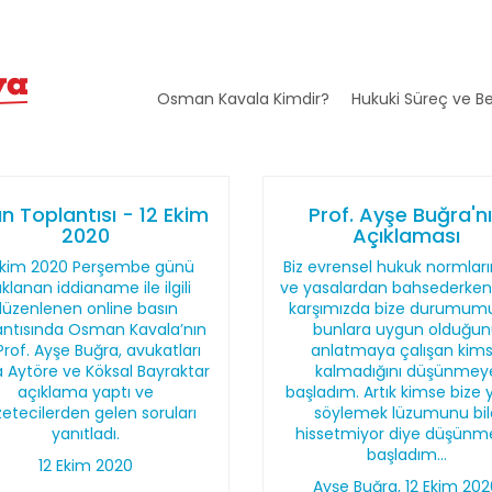
Osman Kavala Kimdir?
Hukuki Süreç ve Be
n Toplantısı - 12 Ekim
Prof. Ayşe Buğra'n
2020
Açıklaması
Ekim 2020 Perşembe günü
Biz evrensel hukuk normlar
ıklanan iddianame ile ilgili
ve yasalardan bahsederken,
düzenlenen online basın
karşımızda bize durumum
antısında Osman Kavala’nın
bunlara uygun olduğun
Prof. Ayşe Buğra, avukatları
anlatmaya çalışan kim
 Aytöre ve Köksal Bayraktar
kalmadığını düşünmey
açıklama yaptı ve
başladım. Artık kimse bize 
etecilerden gelen soruları
söylemek lüzumunu bil
yanıtladı.
hissetmiyor diye düşünm
başladım...
12 Ekim 2020
Ayşe Buğra, 12 Ekim 20