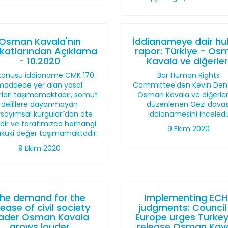
Osman Kavala'nın
İddianameye dair hu
katlarından Açıklama
rapor: Türkiye - Os
- 10.2020
Kavala ve diğerler
konusu iddianame CMK 170.
Bar Human Rights
maddede yer alan yasal
Committee'den Kevin Den
rları taşımamaktadır, somut
Osman Kavala ve diğerler
delillere dayanmayan
düzenlenen Gezi davas
rsayımsal kurgular”dan öte
iddianamesini inceledi
ldir ve tarafımızca herhangi
9 Ekim 2020
ukuki değer taşımamaktadır.
9 Ekim 2020
he demand for the
Implementing ECH
lease of civil society
judgments: Council
eader Osman Kavala
Europe urges Turkey
grows louder
release Osman Kav