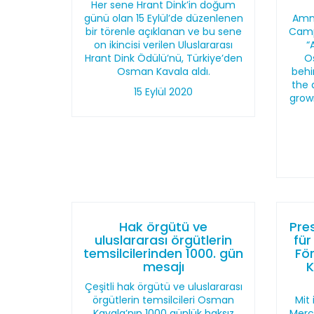
Her sene Hrant Dink’in doğum
günü olan 15 Eylül’de düzenlenen
Amne
bir törenle açıklanan ve bu sene
Camp
on ikincisi verilen Uluslararası
“
Hrant Dink Ödülü’nü, Türkiye’den
O
Osman Kavala aldı.
behi
the 
15 Eylül 2020
grow
Hak örgütü ve
Pres
uluslararası örgütlerin
für
temsilcilerinden 1000. gün
Fö
mesajı
K
Çeşitli hak örgütü ve uluslararası
örgütlerin temsilcileri Osman
Mit
Kavala’nın 1000 günlük haksız
Merc