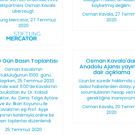
jektpartners Osman Kavala
kaybetmiş değilim.
überzeugt.
Osman Kavala, 27 Tem
ftung Mercator, 27 Temmuz
2020
2020
0 Gün Basın Toplantısı
Osman Kavala'da
Anadolu Ajansı yayı
Osman Kavala’nın
dair açıklama
utukluluğunun 1000. günü
laşırken, 25 Temmuz 2020
Uzun bir süredir hakkımda 
inde saat 11:00’de Kavala’nın
asılsız haberlerden dolayı 
avukatları Av. Dr. Köksal
sorumlularının hesap ver
ktar, Av. Deniz Tolga Aytöre
gerektiğine inanıyorum
ve Av. İlkan Koyuncu ile
Osman Kavala, 20 Tem
Kavala’nın eşi Prof. Ayşe
2020
ra’nın katılımıyla online bir
sın toplantısı düzenlendi.
25 Temmuz 2020