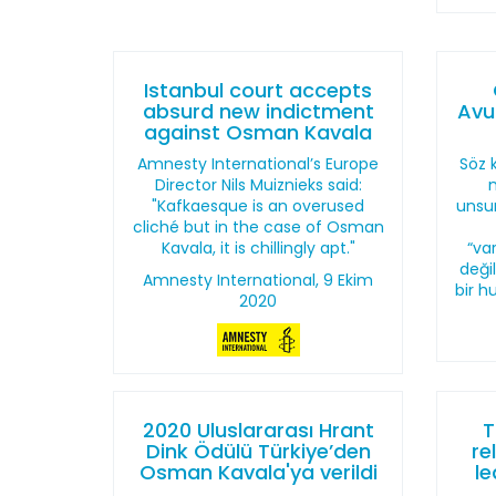
Istanbul court accepts
absurd new indictment
Avu
against Osman Kavala
Amnesty International’s Europe
Söz 
Director Nils Muiznieks said:
"Kafkaesque is an overused
unsu
cliché but in the case of Osman
Kavala, it is chillingly apt."
“va
deği
Amnesty International, 9 Ekim
bir h
2020
2020 Uluslararası Hrant
T
Dink Ödülü Türkiye’den
re
Osman Kavala'ya verildi
l