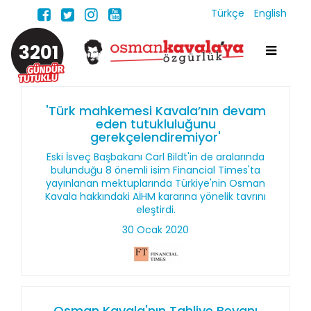
Türkçe
English
3201
'Türk mahkemesi Kavala’nın devam
eden tutukluluğunu
gerekçelendiremiyor'
Eski İsveç Başbakanı Carl Bildt'in de aralarında
bulunduğu 8 önemli isim Financial Times'ta
yayınlanan mektuplarında Türkiye'nin Osman
Kavala hakkındaki AİHM kararına yönelik tavrını
eleştirdi.
30 Ocak 2020
Osman Kavala'nın Tahliye Beyanı