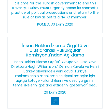
It is time for the Turkish government to end this
travesty. Turkey must urgently cease its shameful
practice of political prosecutions and return to the
rule of law as befits a NATO member.
POMED, 30 Ekim 2020
İnsan Hakları İzleme Örgütü ve
Uluslararası Hukukçular
Komisyonu'ndan Açıklama
İnsan Hakları İzleme Örgütü Avrupa ve Orta Asya
Direktörü Hugh Williamson,” Osman Kavala ve Henri
Barkey aleyhindeki yeni dava, Türkiye
makamlarının mahkemeleri siyasi amaçlar için
açıkça kötüye kullandıklarını ve ceza yargısının
temel ilkelerini göz ardı ettiklerini gösteriyor" dedi.
26 Ekim 2020