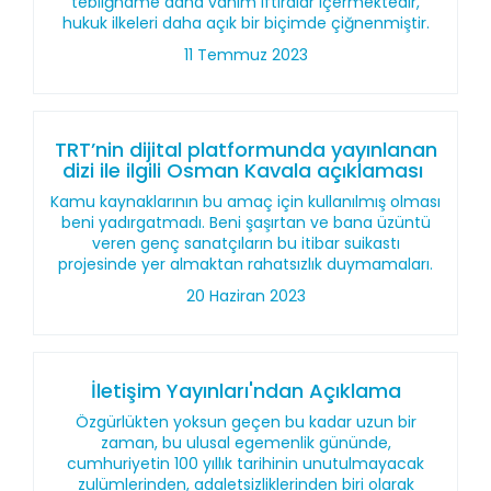
tebliğname daha vahim iftiralar içermektedir,
hukuk ilkeleri daha açık bir biçimde çiğnenmiştir.
11 Temmuz 2023
TRT’nin dijital platformunda yayınlanan
dizi ile ilgili Osman Kavala açıklaması
Kamu kaynaklarının bu amaç için kullanılmış olması
beni yadırgatmadı. Beni şaşırtan ve bana üzüntü
veren genç sanatçıların bu itibar suikastı
projesinde yer almaktan rahatsızlık duymamaları.
20 Haziran 2023
İletişim Yayınları'ndan Açıklama
Özgürlükten yoksun geçen bu kadar uzun bir
zaman, bu ulusal egemenlik gününde,
cumhuriyetin 100 yıllık tarihinin unutulmayacak
zulümlerinden, adaletsizliklerinden biri olarak