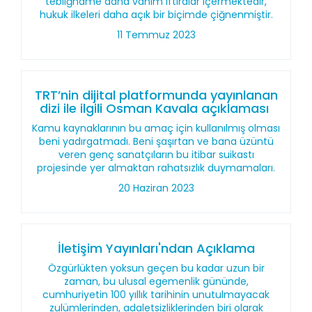
tebliğname daha vahim iftiralar içermektedir,
hukuk ilkeleri daha açık bir biçimde çiğnenmiştir.
11 Temmuz 2023
TRT’nin dijital platformunda yayınlanan
dizi ile ilgili Osman Kavala açıklaması
Kamu kaynaklarının bu amaç için kullanılmış olması
beni yadırgatmadı. Beni şaşırtan ve bana üzüntü
veren genç sanatçıların bu itibar suikastı
projesinde yer almaktan rahatsızlık duymamaları.
20 Haziran 2023
İletişim Yayınları'ndan Açıklama
Özgürlükten yoksun geçen bu kadar uzun bir
zaman, bu ulusal egemenlik gününde,
cumhuriyetin 100 yıllık tarihinin unutulmayacak
zulümlerinden, adaletsizliklerinden biri olarak