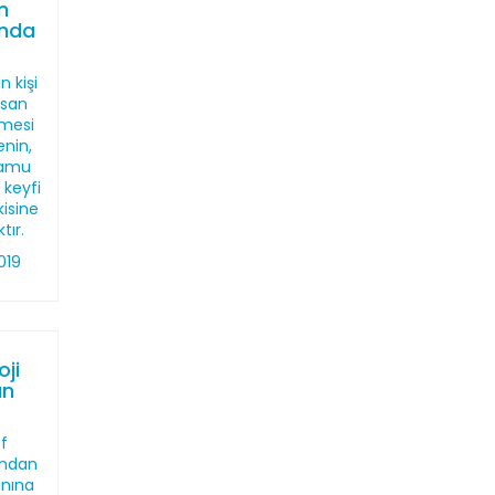
n
ında
n kişi
nsan
lmesi
enin,
kamu
 keyfi
isine
tır.
019
ji
an
f
ından
anına