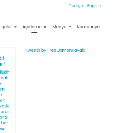
Türkçe
English
lgeler
Açıklamalar
Medya
Kampanya
Tweets by FreeOsmanKavala
il
r!
işkin
larak
e
en,
de
dan
katle
rarası
tına
n her
si,