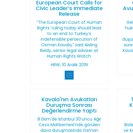
European Court Calls for
Civic Leader’s Immediate
Avu
Release
“The European Court of Human
Ge
Rights’ ruling today should lead
huku
to an end to Turkey’s
indefensible persecution of
düşür
Osman Kavala,” said Aisling
süre
Reidy, senior legal adviser at
Kava
Human Rights Watch.
HRW, 10 Aralık 2019
Kavala'nın Avukatları
Duruşma Sonrası
K
Değerlendirme Yaptı
8 Ekim'de İstanbul 30’uncu Ağır
Ceza Mahkemesi’nde görülen
Bizl
dava duruşmasında Osman
ve K