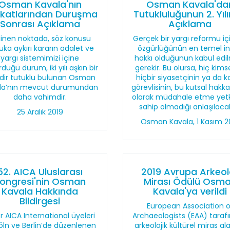
Osman Kavala'nın
Osman Kavala'da
katlarından Duruşma
Tutukluluğunun 2. Yıl
Sonrası Açıklama
Açıklama
linen noktada, söz konusu
Gerçek bir yargı reformu içi
ka aykırı kararın adalet ve
özgürlüğünün en temel i
yargı sistemimizi içine
hakkı olduğunun kabul edi
düğü durum, iki yılı aşkın bir
gerekir. Bu olursa, hiç kims
dir tutuklu bulunan Osman
hiçbir siyasetçinin ya da 
la’nın mevcut durumundan
görevlisinin, bu kutsal hakka
daha vahimdir.
olarak müdahale etme yetk
sahip olmadığı anlaşılacak
25 Aralık 2019
Osman Kavala, 1 Kasım 2
52. AICA Uluslarası
2019 Avrupa Arkeolo
ongresi'nin Osman
Mirası Ödülü Osm
Kavala Hakkında
Kavala'ya verildi
Bildirgesi
European Association o
er AICA International üyeleri
Archaeologists (EAA) taraf
öln ve Berlin’de düzenlenen
arkeolojik kültürel miras al