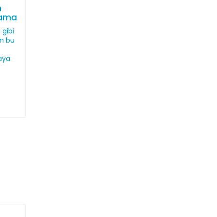
n
lama
 gibi
an bu
aya