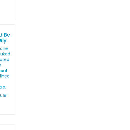
"
d Be
ely
 one
buked
vated
h
ment
lined
la.
2019