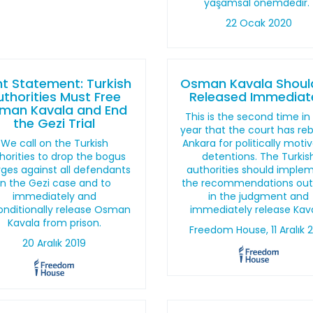
yaşamsal önemdedir.
22 Ocak 2020
nt Statement: Turkish
Osman Kavala Shoul
uthorities Must Free
Released Immediat
man Kavala and End
This is the second time in
the Gezi Trial
year that the court has re
We call on the Turkish
Ankara for politically moti
horities to drop the bogus
detentions. The Turkis
ges against all defendants
authorities should imple
in the Gezi case and to
the recommendations out
immediately and
in the judgment and
nditionally release Osman
immediately release Kava
Kavala from prison.
Freedom House, 11 Aralık 
20 Aralık 2019