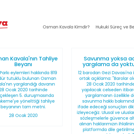
Osman Kavala Kimdir?
Hukuki Süreç ve Be
an Kavala'nın Tahliye
Savunma yoksa ad
Beyanı
yargılama da yoktu
Parkı eylemleri hakkında 819
12 barodan Gezi Davası'na il
ür tutuklu bulunan Osman
ortak açıklama: "Barolar o
la'nın yargılandığı davanın
28 Ocak 2020 tarihind
28 Ocak 2020 tarihinde
yapılacak celseden itibar
çekleşen 5. duruşmasında
yargılamanın özellikle 
keme'ye yönelttiği tahliye
savunma hakkı bakımın
beyanının tam metni.
ifade edeceği sonuçları dik
izleyeceğiz. Ulusal ve ulusla
28 Ocak 2020
sözleşmelerle güvence al
alınan haklarımızın ihlalini
platformda dile getirilme