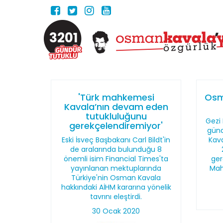
3201
'Türk mahkemesi
Osm
Kavala’nın devam eden
tutukluluğunu
Gezi 
gerekçelendiremiyor'
günd
Eski İsveç Başbakanı Carl Bildt'in
Kava
de aralarında bulunduğu 8
önemli isim Financial Times'ta
ger
yayınlanan mektuplarında
Mah
Türkiye'nin Osman Kavala
hakkındaki AİHM kararına yönelik
tavrını eleştirdi.
30 Ocak 2020