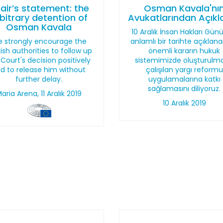
air’s statement: the
Osman Kavala'nı
bitrary detention of
Avukatlarından Açık
Osman Kavala
10 Aralık İnsan Hakları Günü
 strongly encourage the
anlamlı bir tarihte açıklan
ish authorities to follow up
önemli kararın hukuk
 Court's decision positively
sistemimizde oluşturulm
d to release him without
çalışılan yargı reformu
further delay.
uygulamalarına katkı
sağlamasını diliyoruz.
aria Arena, 11 Aralık 2019
10 Aralık 2019