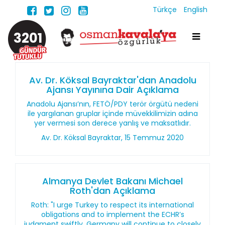
Türkçe
English
3201
Av. Dr. Köksal Bayraktar'dan Anadolu
Ajansı Yayınına Dair Açıklama
Anadolu Ajansı’nın, FETÖ/PDY terör örgütü nedeni
ile yargılanan gruplar içinde müvekkilimizin adına
yer vermesi son derece yanlış ve maksatlıdır.
Av. Dr. Köksal Bayraktar, 15 Temmuz 2020
Almanya Devlet Bakanı Michael
Roth'dan Açıklama
Roth: "I urge Turkey to respect its international
obligations and to implement the ECHR’s
judgment swiftly. Germany will continue to closely