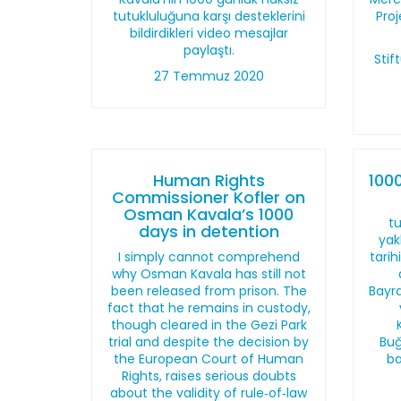
tutukluluğuna karşı desteklerini
Pro
bildirdikleri video mesajlar
paylaştı.
Sti
27 Temmuz 2020
Human Rights
100
Commissioner Kofler on
Osman Kavala’s 1000
t
days in detention
yak
I simply cannot comprehend
tarih
why Osman Kavala has still not
been released from prison. The
Bayra
fact that he remains in custody,
though cleared in the Gezi Park
trial and despite the decision by
Buğ
the European Court of Human
ba
Rights, raises serious doubts
about the validity of rule‑of‑law