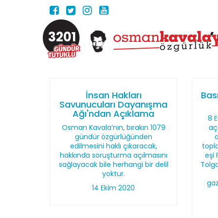
3201
İnsan Hakları
Bası
Savunucuları Dayanışma
Ağı'ndan Açıklama
8 
Osman Kavala’nın, bırakın 1079
aç
gündür özgürlüğünden
edilmesini haklı çıkaracak,
topl
hakkında soruşturma açılmasını
eşi 
sağlayacak bile herhangi bir delil
Tolga
yoktur.
gaz
14 Ekim 2020