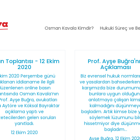
Osman Kavala Kimdir?
Hukuki Süreç ve Be
n Toplantısı - 12 Ekim
Prof. Ayşe Buğra'n
2020
Açıklaması
Ekim 2020 Perşembe günü
Biz evrensel hukuk normlar
ıklanan iddianame ile ilgili
ve yasalardan bahsederken,
düzenlenen online basın
karşımızda bize durumum
antısında Osman Kavala’nın
bunlara uygun olduğun
Prof. Ayşe Buğra, avukatları
anlatmaya çalışan kim
 Aytöre ve Köksal Bayraktar
kalmadığını düşünmey
açıklama yaptı ve
başladım. Artık kimse bize 
etecilerden gelen soruları
söylemek lüzumunu bil
yanıtladı.
hissetmiyor diye düşünm
başladım...
12 Ekim 2020
Ayşe Buğra, 12 Ekim 20