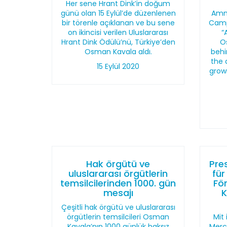
Her sene Hrant Dink’in doğum
günü olan 15 Eylül’de düzenlenen
Amne
bir törenle açıklanan ve bu sene
Camp
on ikincisi verilen Uluslararası
“
Hrant Dink Ödülü’nü, Türkiye’den
O
Osman Kavala aldı.
behi
the 
15 Eylül 2020
grow
Hak örgütü ve
Pres
uluslararası örgütlerin
für
temsilcilerinden 1000. gün
Fö
mesajı
K
Çeşitli hak örgütü ve uluslararası
örgütlerin temsilcileri Osman
Mit
Kavala’nın 1000 günlük haksız
Merc