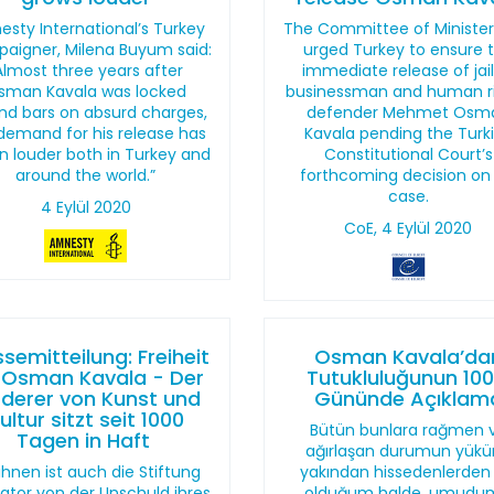
sty International’s Turkey
The Committee of Minister
aigner, Milena Buyum said:
urged Turkey to ensure 
Almost three years after
immediate release of jai
sman Kavala was locked
businessman and human r
nd bars on absurd charges,
defender Mehmet Osm
demand for his release has
Kavala pending the Turk
n louder both in Turkey and
Constitutional Court’s
around the world.”
forthcoming decision on 
case.
4 Eylül 2020
CoE, 4 Eylül 2020
semitteilung: Freiheit
Osman Kavala’da
 Osman Kavala - Der
Tutukluluğunun 100
rderer von Kunst und
Gününde Açıklam
ultur sitzt seit 1000
Bütün bunlara rağmen 
Tagen in Haft
ağırlaşan durumun yük
 ihnen ist auch die Stiftung
yakından hissedenlerden b
ator von der Unschuld ihres
olduğum halde, umudu