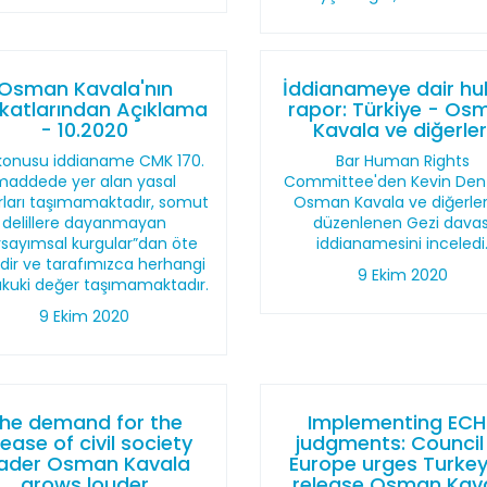
Osman Kavala'nın
İddianameye dair hu
katlarından Açıklama
rapor: Türkiye - Os
- 10.2020
Kavala ve diğerler
konusu iddianame CMK 170.
Bar Human Rights
maddede yer alan yasal
Committee'den Kevin Den
rları taşımamaktadır, somut
Osman Kavala ve diğerler
delillere dayanmayan
düzenlenen Gezi davas
rsayımsal kurgular”dan öte
iddianamesini inceledi
ldir ve tarafımızca herhangi
9 Ekim 2020
ukuki değer taşımamaktadır.
9 Ekim 2020
he demand for the
Implementing ECH
lease of civil society
judgments: Council
eader Osman Kavala
Europe urges Turkey
grows louder
release Osman Kav