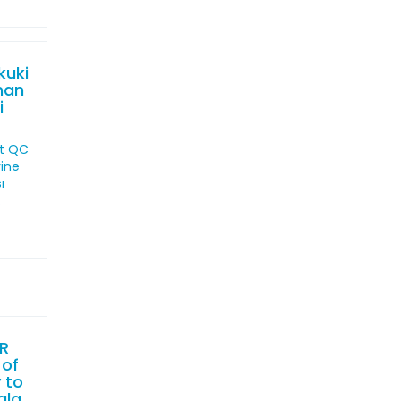
kuki
man
i
t QC
ine
ı
.
R
 of
 to
ala