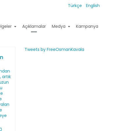
Türkçe
English
lgeler
Açıklamalar
Medya
Kampanya
Tweets by FreeOsmanKavala
ın
ından
 artık
uzun
u
se
e
yalan
e
eye
20