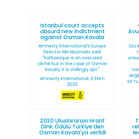
Istanbul court accepts
absurd new indictment
Avu
against Osman Kavala
Amnesty International’s Europe
Söz 
Director Nils Muiznieks said:
"Kafkaesque is an overused
unsu
cliché but in the case of Osman
Kavala, it is chillingly apt."
“va
deği
Amnesty International, 9 Ekim
bir h
2020
2020 Uluslararası Hrant
T
Dink Ödülü Türkiye’den
re
Osman Kavala'ya verildi
l