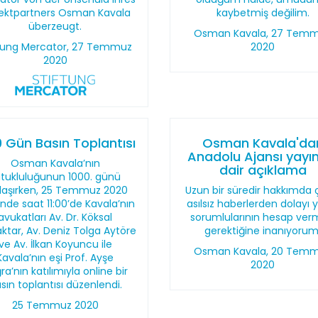
jektpartners Osman Kavala
kaybetmiş değilim.
überzeugt.
Osman Kavala, 27 Tem
ftung Mercator, 27 Temmuz
2020
2020
0 Gün Basın Toplantısı
Osman Kavala'da
Anadolu Ajansı yayı
Osman Kavala’nın
dair açıklama
utukluluğunun 1000. günü
laşırken, 25 Temmuz 2020
Uzun bir süredir hakkımda 
inde saat 11:00’de Kavala’nın
asılsız haberlerden dolayı 
avukatları Av. Dr. Köksal
sorumlularının hesap ver
ktar, Av. Deniz Tolga Aytöre
gerektiğine inanıyorum
ve Av. İlkan Koyuncu ile
Osman Kavala, 20 Tem
Kavala’nın eşi Prof. Ayşe
2020
ra’nın katılımıyla online bir
sın toplantısı düzenlendi.
25 Temmuz 2020