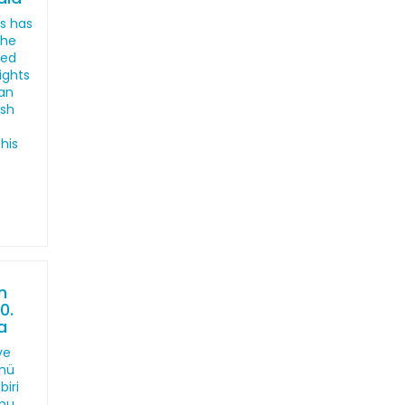
s has
the
led
ights
an
ish
his
n
0.
a
ve
ünü
iri
mu