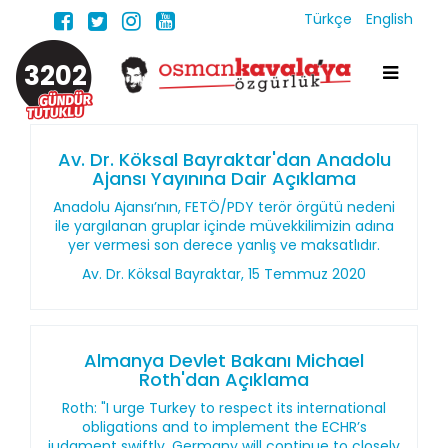
Türkçe
English
3202
Av. Dr. Köksal Bayraktar'dan Anadolu
Ajansı Yayınına Dair Açıklama
Anadolu Ajansı’nın, FETÖ/PDY terör örgütü nedeni
ile yargılanan gruplar içinde müvekkilimizin adına
yer vermesi son derece yanlış ve maksatlıdır.
Av. Dr. Köksal Bayraktar, 15 Temmuz 2020
Almanya Devlet Bakanı Michael
Roth'dan Açıklama
Roth: "I urge Turkey to respect its international
obligations and to implement the ECHR’s
judgment swiftly. Germany will continue to closely