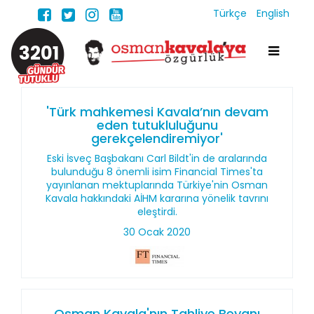
Türkçe
English
3201
'Türk mahkemesi Kavala’nın devam
eden tutukluluğunu
gerekçelendiremiyor'
Eski İsveç Başbakanı Carl Bildt'in de aralarında
bulunduğu 8 önemli isim Financial Times'ta
yayınlanan mektuplarında Türkiye'nin Osman
Kavala hakkındaki AİHM kararına yönelik tavrını
eleştirdi.
30 Ocak 2020
Osman Kavala'nın Tahliye Beyanı